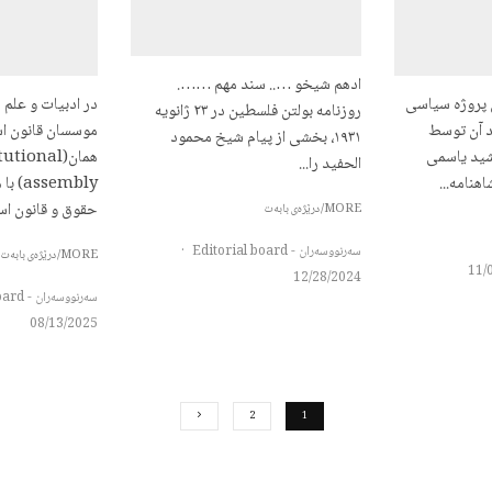
ادهم شیخو ….. سند مهم …….
ی پروژه سیاسی
در ادبیات و عل
روزنامه بولتن فلسطین در ٢٣ ژانویه
ید آن توسط
موسسان قانون اس
١٩٣١، بخشی از پیام شیخ محمود
شید یاسمی
همان(tional
الحفید را...
هنامه...
embly
حقوق و قانون اس
MORE/درێژەی بابەت
سەرنووسەران - Editorial board
·
MORE/درێژەی بابەت
11/
12/28/2024
سەرنووسەران - Editorial board
08/13/2025
2
1