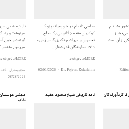
شور هند نام
صلحی ناتمام در خاورمیانه پژواک
ئا. کرماشانی سر
 می‌دهد؟
کوکبیان مقدمه: آناتومی یک صلح
سرنوشت و زندگی
کی از آن است
تحمیلی و میراث جنگ بزرگ در ژانویه
گوشت و خون آمی
۱۹۱۹، نمایندگان قدرت‌های...
سرزمین مقدس گهو
MORE/درێژەی بابەت
MORE/درێژەی بابەت
·
Dr. Pejvak Kokabian
·
02/01/2026
سەرنووسەران - Editorial board
08/28/2023
تا گردآورندگان
نامە تاریخی شیخ محمود حفید
مجلس موسسان، 
نقاب