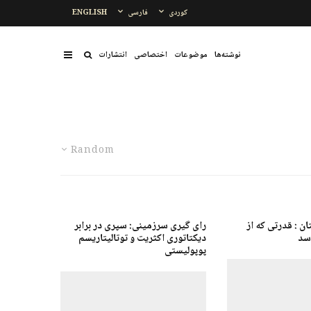
کوردی
فارسی
ENGLISH
نوشتەها
موضوعات
اختصاصی
انتشارات
Random
 : قدرتی که از
رای گیری سرزمینی: سپری در برابر
سد
دیکتاتوری اکثریت و توتالیتاریسم
پوپولیستی