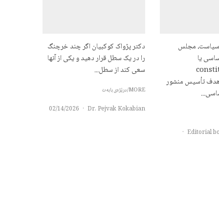
م سیاست، مجلس
دکتر پژواک کوکبیان اگر چند خرچنگ
اسی یا
را در یک سطل قرار دهید و یکی از آنها
constitu
سعی کند از سطل...
ass) با هدف تأسیس منشور
MORE/درێژەی بابەت
اسی...
02/14/2026
·
Dr. Pejvak Kokabian
·