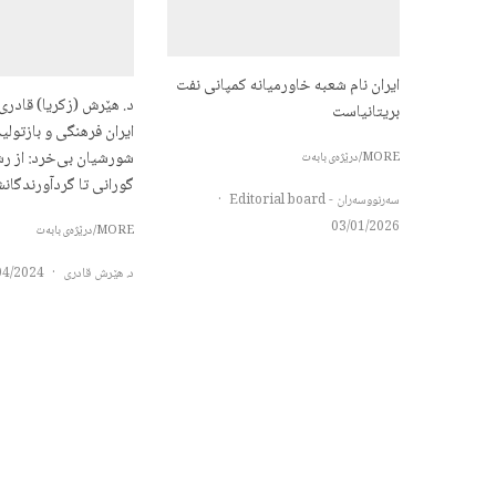
ایران نام شعبه خاورمیانه کمپانی نفت
د. هێرش (زکریا) قادر
بریتانیاست
ایران فرهنگی و بازتول
شورشیان بی‌خرد: از ر
MORE/درێژەی بابەت
گورانی تا گردآورندگانشا
سەرنووسەران - Editorial board
·
03/01/2026
MORE/درێژەی بابەت
د. هێرش قادری
·
04/2024