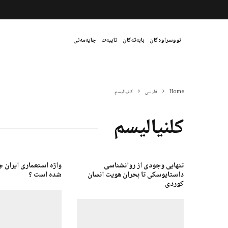
نووسراوەکان
بابەتەکان
تایبەت
چاپەمەنی
Home
فارسی
کلنیالیسم
کلنیالیسم
تنهایی وجودی از روانشناسی
واژه استعماری ایران چ
داستایوسکی تا بحران هویت انسان
شده است ؟
کوردی