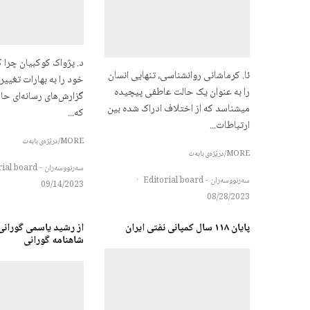
د. پژواک کوکبیان چرا ک
ئا. کرماشانی روانشناسی، تنهایی انسان
خود را به بهارات تغییر
را به عنوان یک حالت عاطفی پیچیده
گزارش‌های رسانه‌ای حا
میشناسد که از اختلاف ادراک شده بین
که...
ارتباطات...
MORE/درێژەی بابەت
MORE/درێژەی بابەت
سەرنووسەران - Editorial board
سەرنووسەران - Editorial board
·
09/14/2023
08/28/2023
پایان ۱۱۸ سال کمپانی نفتی ایران
از رشید یاسمی گورانی 
شاهنامه گورانی