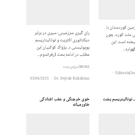
زمین کوردستان با
رای گیری سرزمینی: سپری در برابر
 ملت کورد، چون
دیکتاتوری اکثریت و توتالیتاریسم
خته است. این
پوپولیستی د. پژواک کوکبیان این
اره...
مطلب در ادامه بحث (رفراندوم...
MORE/درێژەی بابەت
·
03/06/2025
·
Dr. Pejvak Kokabian
توتالیتریسم پشت
خوی خرچنگی و عقب افتادگی
خاورمیانه