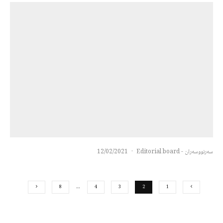
سەرنووسەران - Editorial board
·
12/02/2021
8
…
4
3
2
1