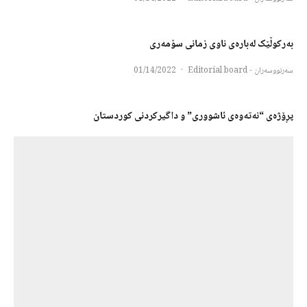
بەرکوڵێک لەبارەی ناوی زمانی سۆمەری
سەرنووسەران - Editorial board
·
01/14/2022
پڕۆژەی “نەتەوەی ئاشووری” و داگیرکردنی کوردستان