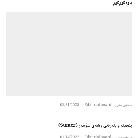
باوەگوڕگوڕ
سەرنووسەران - Editorial board
·
05/31/2025
بنچینە و بنەڕەتی وشەی سۆمەر (Sumer)
سەرنووسەران - Editorial board
·
01/14/2022