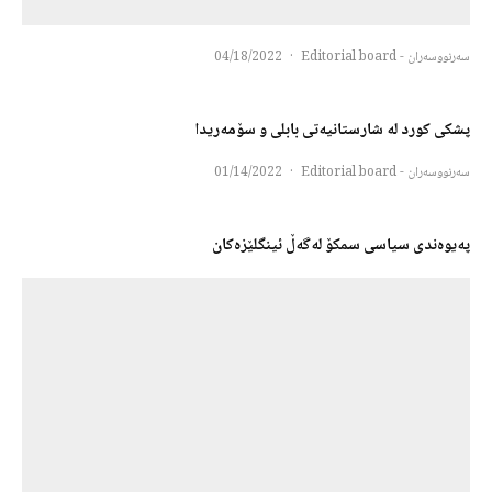
سەرنووسەران - Editorial board
·
04/18/2022
پشکی کورد لە شارستانیەتی بابلی و سۆمەریدا
سەرنووسەران - Editorial board
·
01/14/2022
په‌یوه‌ندی‌ سیاسی سمکۆ له‌گه‌ڵ ئینگلێزه‌کان