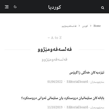
کوردیا
Home
کوردی
فه‌لسه‌فەومێژوو
A to Z
فه‌لسه‌فەومێژوو
فه‌لسه‌فەومێژوو
ئێزدیەکان خەڵکی زاگرۆس
سەرنووسەران - Editorial board
·
01/06/2022
بابانەکان سلێمانیان دروستکرد یان سلێمانی ئەوانی دروستکرد؟
سەرنووسەران - Editorial board
·
11/10/2019