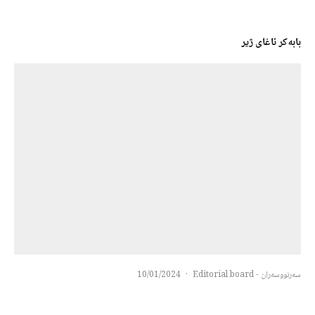
بابەکر ئاغای ژیر
سەرنووسەران - Editorial board
·
10/01/2024