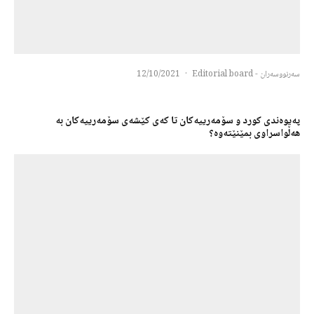
سەرنووسەران - Editorial board
·
12/10/2021
پەیوەندی کورد و سۆمەرییەکان تا کەی کێشەی سۆمەرییەکان بە
هەڵواسراوی بمێنێتەوە؟