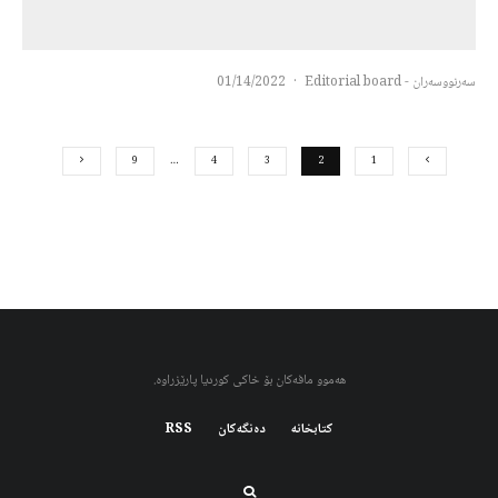
سەرنووسەران - Editorial board
·
01/14/2022
9
…
4
3
2
1
هەموو مافەکان بۆ خاکی کوردیا پارێزراوە.
کتابخانه
دەنگەکان
RSS