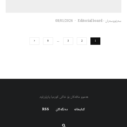
سەرنووسەران - Editorial board
·
08/01/2026
9
…
3
2
1
هەموو مافەکان بۆ خاکی کوردیا پارێزراوە.
کتابخانه
دەنگەکان
RSS