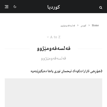
کوردیا
Home
کوردی
فه‌لسه‌فەومێژوو
A to Z
فه‌لسه‌فەومێژوو
فه‌لسه‌فەومێژوو
(شۆڕشی ئارارات)وەک ئیحسان نوری پاشا دەیگێڕێتەوە