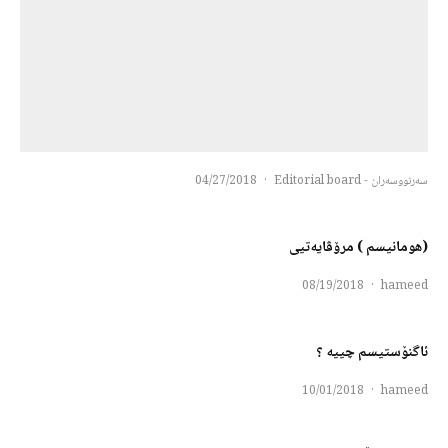
سەرنووسەران - Editorial board
·
04/27/2018
(هومانیسم ) مرۆڤایەتیی
08/19/2018
·
hameed
ئاگنۆستیسم چییە ؟
10/01/2018
·
hameed