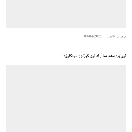
د. هێرش قادری
·
03/04/2025
ئێراق؛ سەد ساڵ لە نێو گێژاوی ئینگلیزدا