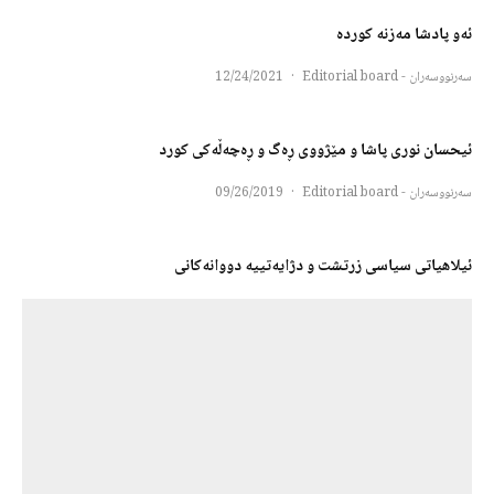
ئەو پادشا مەزنە کوردە
سەرنووسەران - Editorial board
·
12/24/2021
ئیحسان نوری پاشا و مێژووی ڕەگ و ڕەچەڵەکی کورد
سەرنووسەران - Editorial board
·
09/26/2019
ئیلاهیاتی سیاسی زرتشت و دژایەتییە دووانەکانی