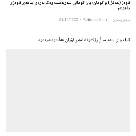
ئاوەز (عەقڵ) و گومان: یان گومانی سەربەست وەک بەردی بناغەی ئاوەزی
داهێنەر
سەرنووسەران - Editorial board
·
01/14/2022
ئایا دوای سه‌د ساڵ ڕێكه‌وتننامه‌ی لۆزان هه‌ڵئه‌وه‌شێته‌وه‌