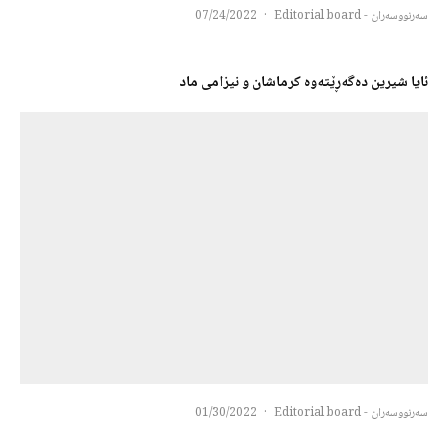
سەرنووسەران - Editorial board
·
07/24/2022
ئایا شیرین دەگەڕێتەوە کرماشان و نیزامی ماد
سەرنووسەران - Editorial board
·
01/30/2022