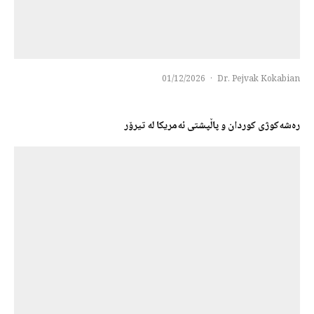
01/12/2026
·
Dr. Pejvak Kokabian
رەشەكوژی كوردان و پاڵپشتی ئەمریكا لە تیرۆر