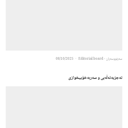
سەرنووسەران - Editorial board
·
08/10/2025
تەجزیەتەڵەبی و سەربەخۆییخوازی