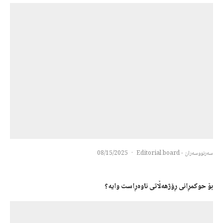
سەرنووسەران - Editorial board
·
08/15/2025
بۆ حوكمڕانی ڕۆژهەڵاتی ناوەڕاست وایه؟