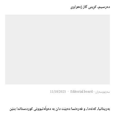
دەرسیم، کڕینی گاز ژەهراوی
سەرنووسەران - Editorial board
·
11/18/2025
بەریتانیا، کەنەدا، و فەرەنسا دەبێت دان بە دەوڵەتبوونی کوردستاندا بنێن