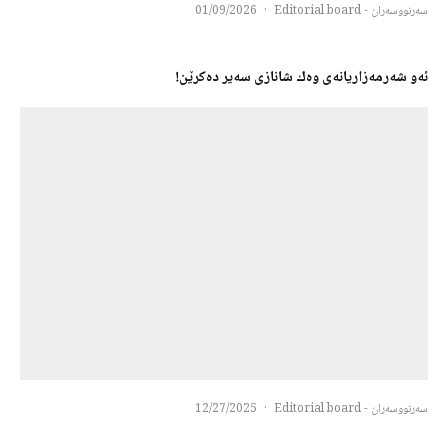
سەرنووسەران - Editorial board
·
01/09/2026
ئەو شەرمەزاریانەی وەك شانازی سەیر دەكرێن!
سەرنووسەران - Editorial board
·
12/27/2025