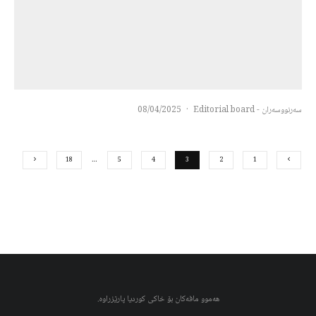
سەرنووسەران - Editorial board
·
08/04/2025
18
…
5
4
3
2
1
هەموو مافەکان بۆ خاکی کوردیا پارێزراوە.