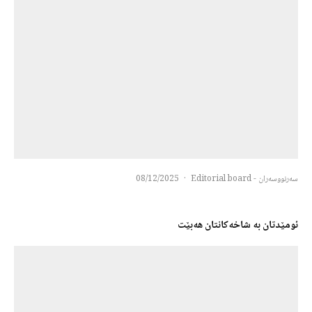
سەرنووسەران - Editorial board
·
08/12/2025
ئومێدتان بە شاخەكانتان هەبێت