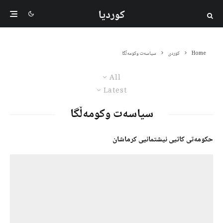
کوردیا
Home
کوردی
سیاسەت وکومەڵگا
All
Latest
سیاسەت وکومەڵگا
حکومەتی کاتیی نیشتمانیی کرماشان