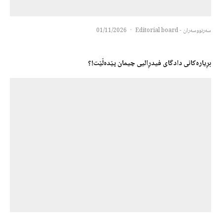
سەرنووسەران - Editorial board
·
01/11/2026
بڕیارەكانی دادگای فیدڕالیی چیمان پێدەڵێت!؟