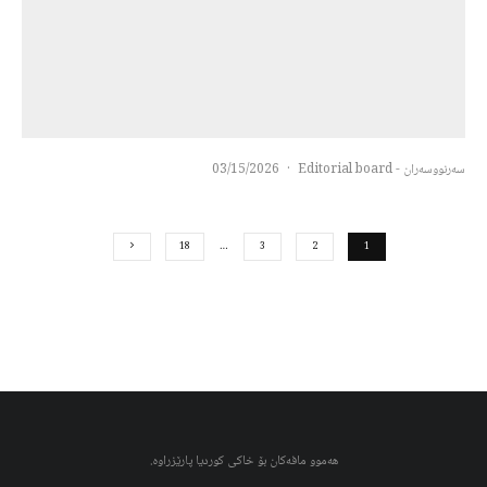
سەرنووسەران - Editorial board
·
03/15/2026
18
…
3
2
1
هەموو مافەکان بۆ خاکی کوردیا پارێزراوە.