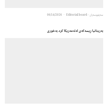
سەرنووسەران - Editorial board
·
06/14/2026
بەریتانیا ڕیسەکەی لەئەمەریکا کرد بەخوری