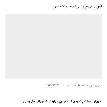
گۆڕینی چاوەڕوانی بۆ دەستپێشخەری
سەرنووسەران - Editorial board
·
06/03/2026
شۆڕش، هەڵگەڕانەوە و کێشەی ڕێبەرایەتی لە ئێرانی هاوچەرخ