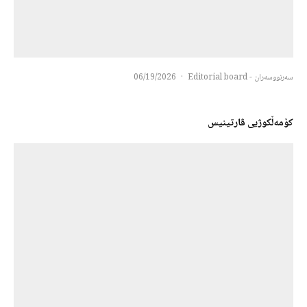
سەرنووسەران - Editorial board
·
06/19/2026
کۆمەڵکوژیی ڤارتینیس