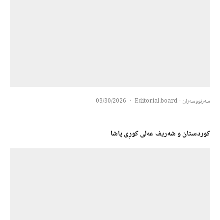
سەرنووسەران - Editorial board
·
03/30/2026
کوردستان و شەریف عەلی کوڕی پاشا