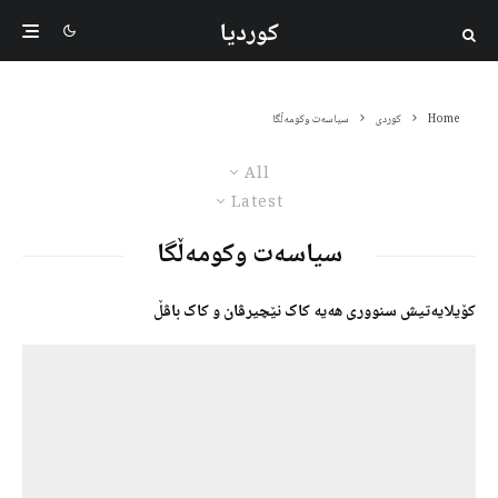
کوردیا
Home
کوردی
سیاسەت وکومەڵگا
All
Latest
سیاسەت وکومەڵگا
کۆیلایەتیش سنووری هەیە کاک نێچیرڤان و کاک باڤڵ