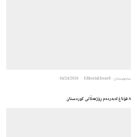
سەرنووسەران - Editorial board
·
04/24/2026
٨ قۆناغ لەبەردەم ڕۆژهەڵاتی کوردستان