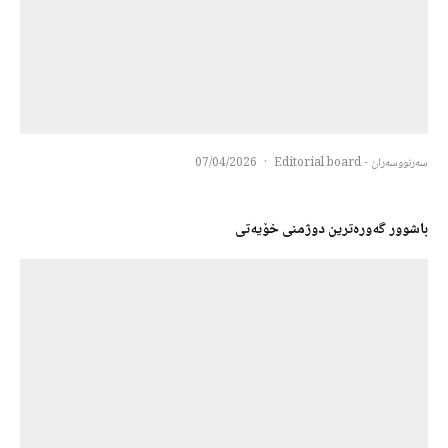
سەرنووسەران - Editorial board
·
07/04/2026
باشوور گەورەترین دوژمنی خۆیەتی