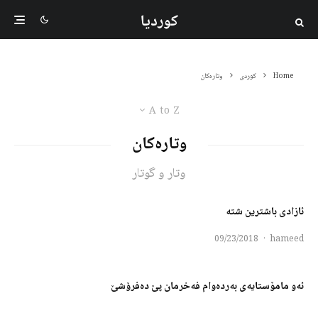
کوردیا
Home
کوردی
وتارەکان
A to Z
وتارەکان
وتار و گوتار
ئازادی باشترین شتە
09/23/2018
·
hameed
ئەو مامۆستایەی بەردەوام فەخرمان پێ دەفرۆشێ