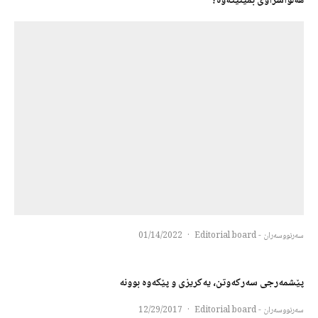
هەڵواسراوی بمێنێتەوە؟
سەرنووسەران - Editorial board
·
01/14/2022
پێشمەرجی سەرکەوتن، یەکریزی و پێکەوە بوونە
سەرنووسەران - Editorial board
·
12/29/2017