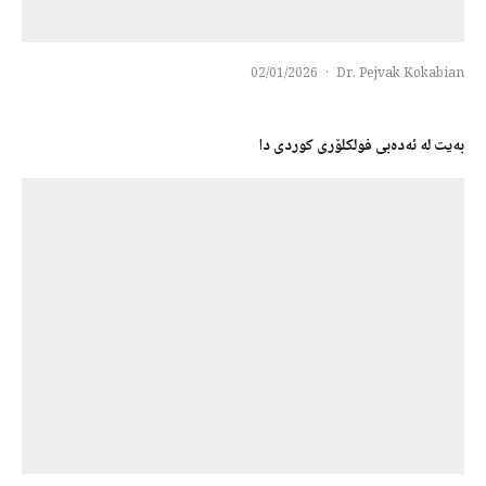
02/01/2026
·
Dr. Pejvak Kokabian
بەیت لە ئەدەبی فولکلۆری کوردی دا