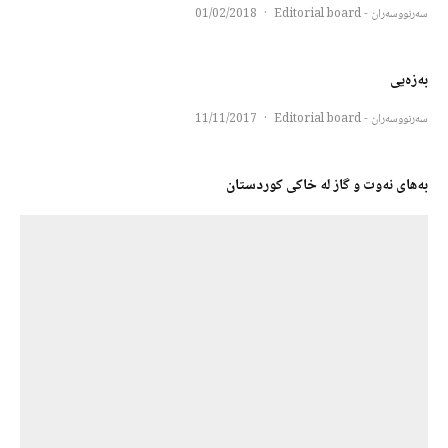
سەرنووسەران - Editorial board
·
01/02/2018
بەزەیی
سەرنووسەران - Editorial board
·
11/11/2017
بەهای نەوت و گاز لە خاکی کوردستان