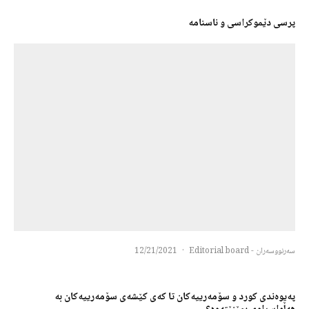
پرسی دێموکراسی و ناسنامە
سەرنووسەران - Editorial board
·
12/21/2021
پەیوەندی کورد و سۆمەرییەکان تا کەی کێشەی سۆمەرییەکان بە