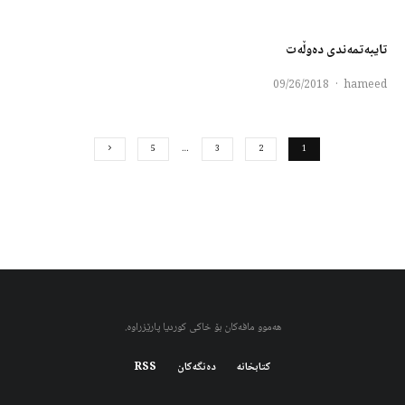
تایبەتمەندی دەوڵەت
09/26/2018
·
hameed
5
…
3
2
1
هەموو مافەکان بۆ خاکی کوردیا پارێزراوە.
کتابخانه
دەنگەکان
RSS