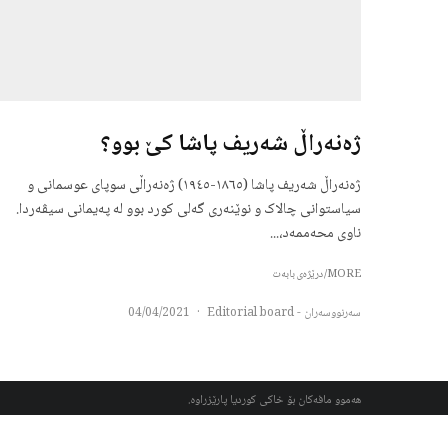
ژەنەراڵ شەریف پاشا کێ بوو؟
ژەنەراڵ شەریف پاشا (١٨٦٥-١٩٤٥) ژەنەراڵی سوپای عوسمانی و
سیاستوانی چالاک و نوێنەری گەلی کورد بوو لە پەیمانی سیڤەردا.
ناوی محەممەد،...
MORE/درێژەی بابەت
سەرنووسەران - Editorial board
·
04/04/2021
هەموو مافەکان بۆ خاکی کوردیا پارێزراوە.