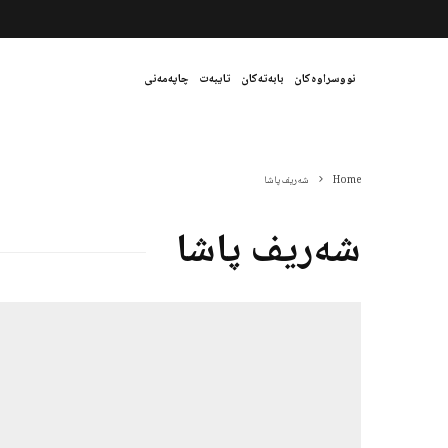
نووسراوەکان
بابەتەکان
تایبەت
چاپەمەنی
Home
شەریف پاشا
شەریف پاشا