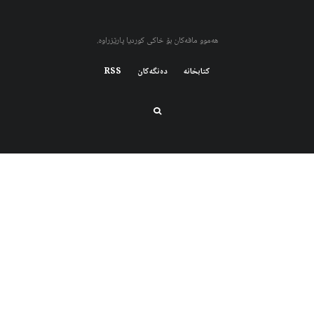
هەموو مافەکان بۆ خاکی کوردیا پارێزراوە.
کتابخانه
دەنگەکان
RSS