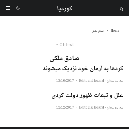
کوردیا
Home
صادق ملکی
Oldest
صادق ملکی
کردها به آرمان خود نزدیک میشوند
سەرنووسەران - Editorial board
·
12/10/2017
علل و تبعات ظهور دولت کردی
سەرنووسەران - Editorial board
·
12/12/2017