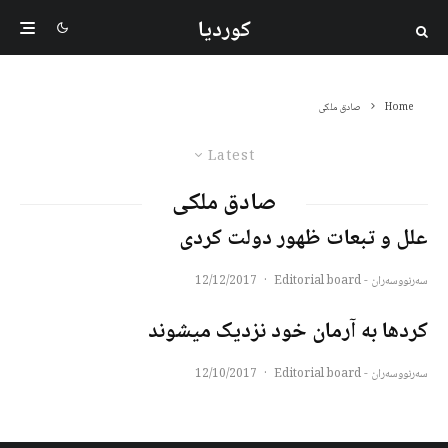
کوردیا
Home
صادق ملکی
Latest
صادق ملکی
علل و تبعات ظهور دولت کردی
سەرنووسەران - Editorial board
·
12/12/2017
کردها به آرمان خود نزدیک میشوند
سەرنووسەران - Editorial board
·
12/10/2017