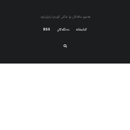
هەموو مافەکان بۆ خاکی کوردیا پارێزراوە.
کتابخانه
دەنگەکان
RSS