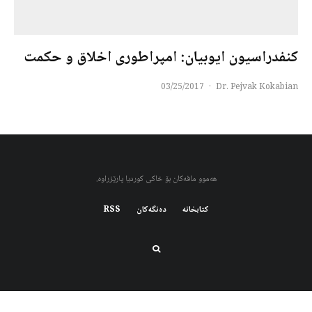
کنفدراسیون ایوبیان: امپراطوری اخلاق و حکمت
03/25/2017
·
Dr. Pejvak Kokabian
هەموو مافەکان بۆ خاکی کوردیا پارێزراوە.
کتابخانه
دەنگەکان
RSS