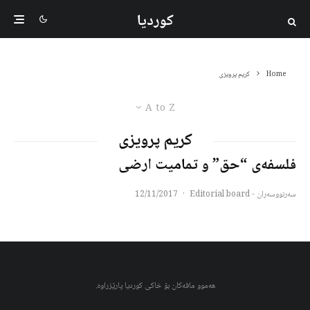
کوردیا
Home
کریم پرویزی
A to Z
کریم پرویزی
فلسفه‌ی “حق” و تمامیت ارضی
سەرنووسەران - Editorial board
·
12/11/2017
هەموو مافەکان بۆ خاکی کوردیا پارێزراوە.