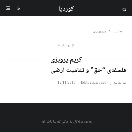
کوردیا
Home
کریم پرویزی
A to Z
کریم پرویزی
فلسفه‌ی “حق” و تمامیت ارضی
سەرنووسەران - Editorial board
·
12/11/2017
هەموو مافەکان بۆ خاکی کوردیا پارێزراوە.