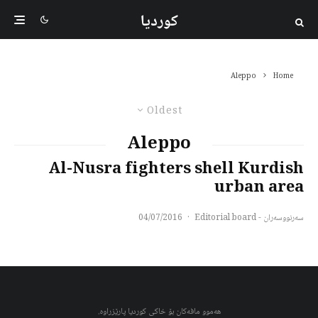
کوردیا
Aleppo
Home
Oldest
Aleppo
Al-Nusra fighters shell Kurdish
urban area
سەرنووسەران - Editorial board
·
04/07/2016
هەموو مافەکان بۆ خاکی کوردیا پارێزراوە.