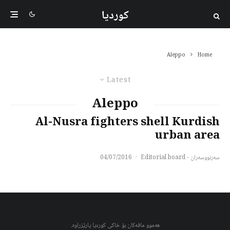
کوردیا
Aleppo
Home
Latest
Aleppo
Al-Nusra fighters shell Kurdish
urban area
سەرنووسەران - Editorial board
·
04/07/2016
هەموو مافەکان بۆ خاکی کوردیا پارێزراوە.