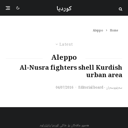
کوردیا
Aleppo
Home
Latest
Aleppo
Al-Nusra fighters shell Kurdish
urban area
سەرنووسەران - Editorial board
·
04/07/2016
هەموو مافەکان بۆ خاکی کوردیا پارێزراوە.