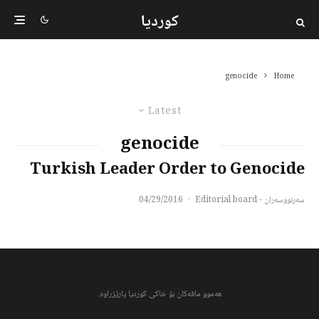
کوردیا
genocide
Home
Latest
genocide
Turkish Leader Order to Genocide
سەرنووسەران - Editorial board
·
04/29/2016
هەموو مافەکان بۆ خاکی کوردیا پارێزراوە.