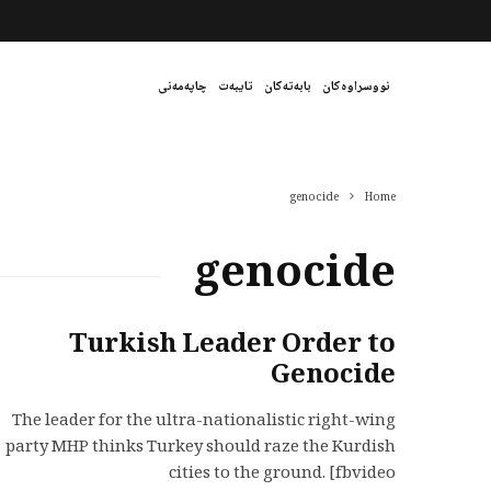
نووسراوەکان
بابەتەکان
تایبەت
چاپەمەنی
genocide
Home
genocide
Turkish Leader Order to
Genocide
The leader for the ultra-nationalistic right-wing
party MHP thinks Turkey should raze the Kurdish
cities to the ground. [fbvideo