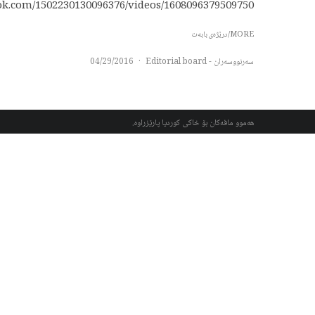
.com/1502230130096376/videos/1608096379509750/”...
MORE/درێژەی بابەت
سەرنووسەران - Editorial board
·
04/29/2016
هەموو مافەکان بۆ خاکی کوردیا پارێزراوە.