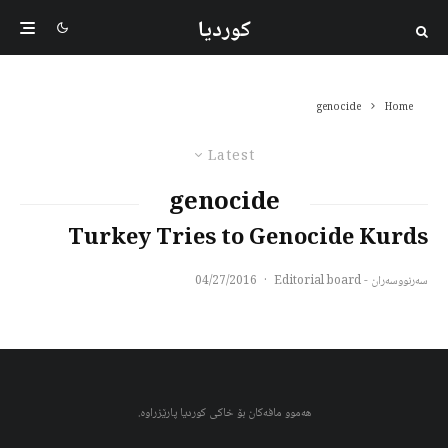
کوردیا
genocide
Home
Latest
genocide
Turkey Tries to Genocide Kurds
سەرنووسەران - Editorial board
·
04/27/2016
هەموو مافەکان بۆ خاکی کوردیا پارێزراوە.