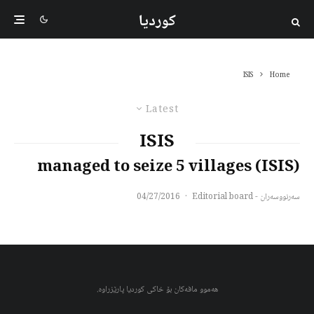
کوردیا
ISIS
Home
Latest
ISIS
(ISIS) managed to seize 5 villages
سەرنووسەران - Editorial board
·
04/27/2016
هەموو مافەکان بۆ خاکی کوردیا پارێزراوە.