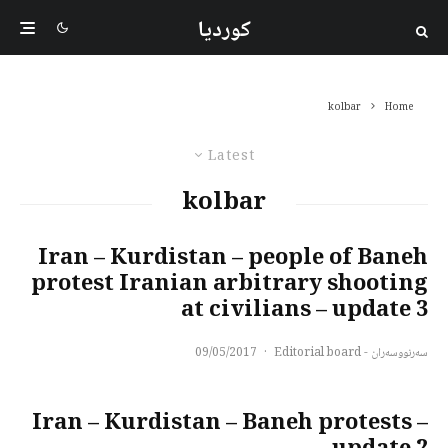
کوردیا
kolbar
Home
Latest
kolbar
Iran – Kurdistan – people of Baneh
protest Iranian arbitrary shooting
at civilians – update 3
سەرنووسەران - Editorial board
·
09/05/2017
Iran – Kurdistan – Baneh protests –