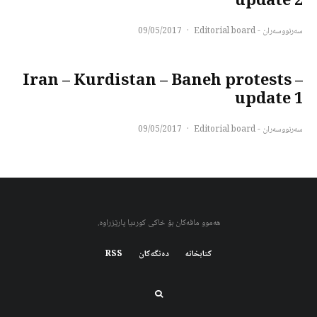
update 2
سەرنووسەران - Editorial board
·
09/05/2017
Iran – Kurdistan – Baneh protests –
update 1
سەرنووسەران - Editorial board
·
09/05/2017
هەموو مافەکان بۆ خاکی کوردیا پارێزراوە.
کتابخانه
دەنگەکان
RSS