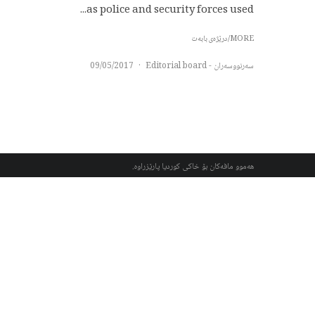
as police and security forces used...
MORE/درێژەی بابەت
سەرنووسەران - Editorial board
·
09/05/2017
هەموو مافەکان بۆ خاکی کوردیا پارێزراوە.