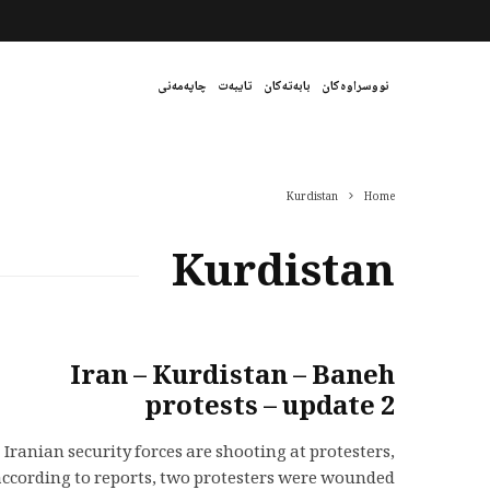
نووسراوەکان
بابەتەکان
تایبەت
چاپەمەنی
Kurdistan
Home
Kurdistan
Iran – Kurdistan – Baneh
protests – update 2
Iranian security forces are shooting at protesters,
according to reports, two protesters were wounded