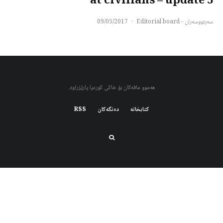
at civilians – update 3
سەرنووسەران - Editorial board
·
09/05/2017
هەموو مافەکان بۆ خاکی کوردیا پارێزراوە.
کتابخانه
دەنگەکان
RSS