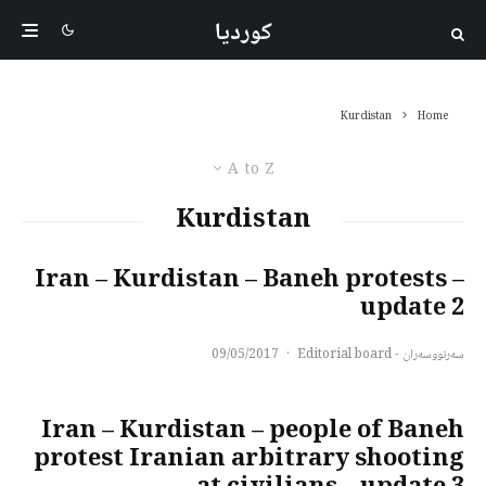
کوردیا
Kurdistan
Home
A to Z
Kurdistan
Iran – Kurdistan – Baneh protests –
update 2
سەرنووسەران - Editorial board
·
09/05/2017
Iran – Kurdistan – people of Baneh
protest Iranian arbitrary shooting