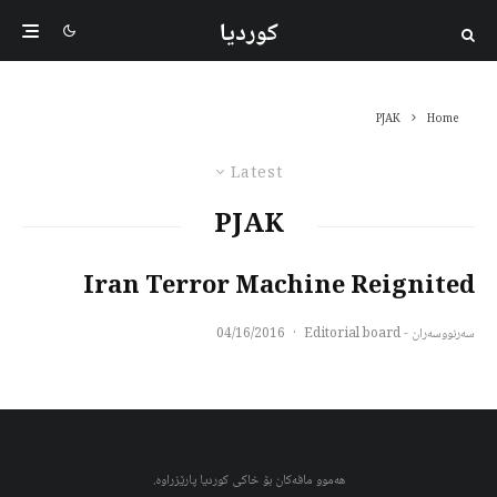
کوردیا
PJAK
Home
Latest
PJAK
Iran Terror Machine Reignited
سەرنووسەران - Editorial board
·
04/16/2016
هەموو مافەکان بۆ خاکی کوردیا پارێزراوە.