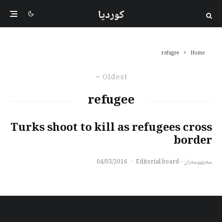
کوردیا
refugee
Home
Oldest
refugee
Turks shoot to kill as refugees cross
border
سەرنووسەران - Editorial board
·
04/03/2016