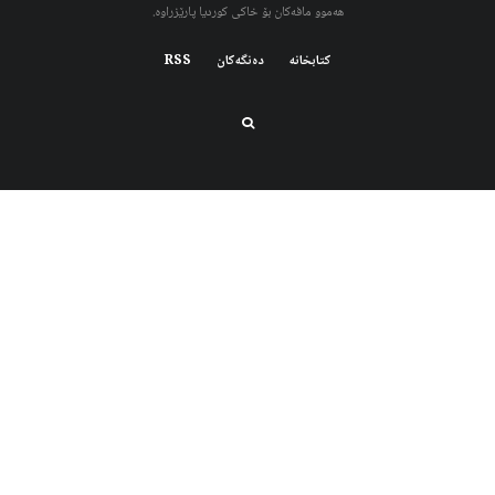
هەموو مافەکان بۆ خاکی کوردیا پارێزراوە.
کتابخانه
دەنگەکان
RSS