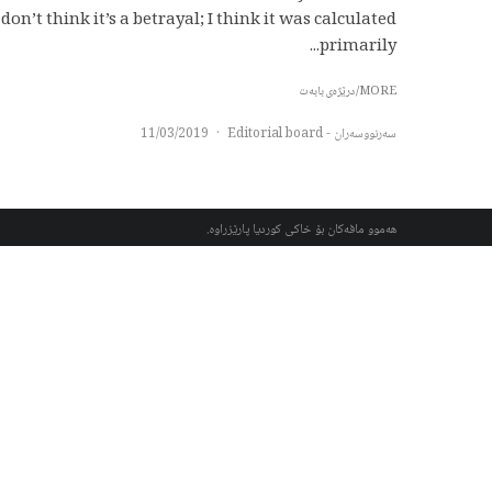
don’t think it’s a betrayal; I think it was calculated
primarily...
MORE/درێژەی بابەت
سەرنووسەران - Editorial board
·
11/03/2019
هەموو مافەکان بۆ خاکی کوردیا پارێزراوە.