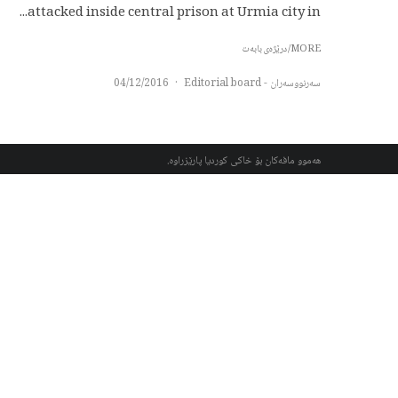
attacked inside central prison at Urmia city in...
MORE/درێژەی بابەت
سەرنووسەران - Editorial board
·
04/12/2016
هەموو مافەکان بۆ خاکی کوردیا پارێزراوە.