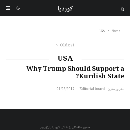
کوردیا
USA
Home
Oldest
USA
Why Trump Should Support a
Kurdish State?
سەرنووسەران - Editorial board
·
01/23/2017
هەموو مافەکان بۆ خاکی کوردیا پارێزراوە.