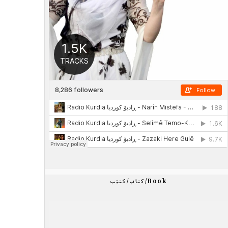
Book/کتاب/کتێب