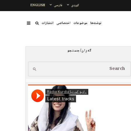
کوردی
فارسی
ENGLISH
نوشتەها
موضوعات
اختصاصی
انتشارات
گەڕان/جستجو