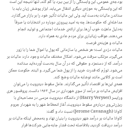
بودجه‌ی عمومی، این وابستگی را از بین ببرد یا کم کند، تنها نتیجه این است
که این وابستگی به حوزه‌ی دیگری انتقال می‌یابد. ابزار پوشش زیان باید با
ستاندن مالیات به‌دست آید. ولی این مالیات تأثیر خود را بر بازار می‌گذارد.
مداخله‌ای که حکومت‌ها، چه به امید پیروزی دوباره در انتخابات یا صرفاً
به‌دلیل ماهیّت خوب آن‌ها، برای ارائه‌ی خدمات اجتماعی و تولید انجام
می‌دهند، عواقب زیانباری برای مردم عادی به همراه دارد.
مالیات و هزینه‌ی فرصت
مالیات دزدی است؛ هر شخص یا سازمانی که پول یا اموال شما را با زور
می‌گیرد، مرتکب سرقت می‌شود. اشکال مختلف مالیات وجود دارد: مالیات بر
درآمد، که از دستمزد و حقوقی که در آن سال به‌دست آورده‌اید ستانده
می‌شود. تورّم که قدرت خرید را از پول شما می‌گیرد. و البته، حکومت ممکن
است بر کالایی مانند نوشابه مالیات وضع کند.
همه‌ی این‌ها بر اقتصاد تأثیر می‌گذارند. عامل سقوط دیترویت را می‌توان
افزایش مالیات بر درآمد از سوی شهرداری در سال ۱۹۶۲ دانست. پروفسور هری
ورایسر (Harry Veryser) از دانشگاه دیترویت مرسی در مصاحبه‌ای با
ریزن‌تی‌وی درباره‌ی سقوط دیترویت، آغاز انحطاط شهر را به شهردار جروم
کاوانا (Jerome Cavanagh) نسبت داد و گفت:
کاوانا مالیات بر درآمد شهر دیترویت را بنیان نهاد و به‌محض اینکه مالیات بر
درآمد دریافت کردید، بلافاصله تحت فشار جابه‌جایی شرکت‌ها قرار