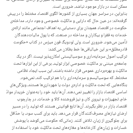
ممکن است در بازار موجود نباشد، ضروری است.
بنابراین، در سراسر جهان، بسیاری از کشورها الگوی اقتصاد مختلط را در پیش
گرفته‌اند: در عین حال که دارایی و مالکیّت خصوصی وجود دارد، مداخله‌ی
حکومت در اقتصاد همچنان برای دستیابی به اهداف اجتماعی مانند ارائه‌ی
خدمات به فقرا و بیکاران و مداخله در صنعت، که با پول مالیات‌دهندگان
تأمین می‌شود، ضروری است. ولی لودویگ فون میزس در کتاب «حکومت
قادرمطلق» بر این خیالبافی‌ها خط بطلان می‌کشد:
ترکیب اصول سرمایه‌داری و سوسیالیستی امکان‌پذیر نیست. اگر در یک
جامعه‌ی مبتنی بر مالکیّت خصوصیِ ابزار تولید، برخی از این ابزارها تحت
مالکیّت و بهره‌برداری عمومی قرار داشته باشند، این سبب ایجاد نظامی
مختلط، که سوسیالیسم و سرمایه‌داری را با هم ترکیب کند، نمی‌شود.
بنگاه‌هایی که تحت مالکیّت و اداره‌ی دولت یا شهرداری‌ها هستند، ویژگی‌های
اساسی اقتصاد بازار را تغییر نمی‌دهند. آن‌ها باید خود را به‌عنوان خریدار موادّ
خام، تجهیزات و نیروی کار، و نیز فروشنده کالا و خدمات، در چارچوب
اقتصاد بازار در نظر بگیرند. آن‌ها تابع قوانینی هستند که تولید را در مسیر
ارضای نیازهای مصرف‌کنندگان قرار می‌دهد. باید برای کسب سود، یا حدّاقل
برای جلوگیری از زیان، تلاش کنند. زمانی‌که حکومت می‌کوشد با پوشش
خسارات و زیان‌های کارخانه‌ها و مغازه‌های تحت مالکیّت خود با استفاده از