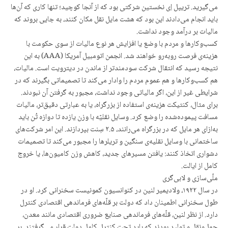
می‌گیرید. تریپل اِی نخستین شرکتی بود که از آنجا کوچید؛ تنها کاری که آن‌ها
باید انجام می‌دادند این بود که هشت مایل نقل مکان کنند، به جایی بروند که
مالیات بر درآمد وجود نداشت.
کسب‌وکارها و مردم با وضع یا افزایش هر نوع مالیات از سوی حکومت با
هزینه‌ی فرصت روبه‌رو خواهند شد. انجمن اتومبیل آمریکا (AAA) به این
نتیجه رسید که انتقال شرکت سودمندتر از ماندن در دیترویت است. مالیات،
هم کسب‌وکارها و هم عموم مردم را وادار می‌کند تا تصمیماتی بگیرند که در
شرایطی غیر از این، اگر مالیاتی وجود نداشت، مجبور به گرفتن آن نبودند.
برای مثال، کنتیکت هزینه‌ی استفاده از بزرگراه، یا به عبارتی دقیق‌تر، مالیات
مسافت پیموده‌شده را وضع کرد. وسایل نقلیّه با وزن یازده تا دوازه تُن باید
به‌ازای هر مایل که در بزرگراه می‌رانند، ۲.۵ سِنت بپردازند. این امر شرکت‌های
ساختمانی با وسایل نقلیه‌ی سنگین و تریلرها را مجبور می‌کند تا تصمیمات
دشواری اتخاذ کنند: یافتن مسیرهای جدید، کاهش وزن کامیون‌ها، یا خروج
کامل از ایالت.
ملّی‌سازی و لابی‌گری
در سال ۱۹۲۲، ولادیمیر لنین در کنوانسیون کمونیست سخنرانی کرد. او در
طول سخنرانی اطمینان داد که دولت بر قلّه‌های فرماندهی اقتصادی کنترل
دارد. از نظر لنین، قلّه‌های فرماندهی صنایع ضروری اقتصادی مانند معدن،
حمل‌ونقل و تولید بودند که باید تحت کنترل کامل دولت قرار می‌گرفتند. بر