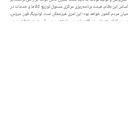
اساس این نظام، هیئت برنامه‌ریزی مرکزی مسئول توزیع کالاها و خدمات در
میان مردم کشور خواهد بود؛ این امری غیرممکن است. لودویگ فون میزس،
در رساله‌اش «محاسبه‌ی اقتصادی در جامعه‌ی سوسیالیستی»، رابطه‌ی بین
تولیدکنندگان خصوصی و بازار را تشریح می‌کند:
صاحب کالاهای تولیدی، که کالای مصرفی تولید کرده و در نتیجه مالک آن‌ها
می‌شود، اکنون قدرت انتخاب این را دارد که یا خودش آن‌ها را مصرف کند یا
اینکه کالایش توسّط دیگران مصرف شود. ولی در جایی‌که جامعه‌ صاحب
کالاهای مصرفی، که در روند تولید به‌دست آورده، می‌شود، دیگر چنین
انتخابی وجود نخواهد داشت. خود جامعه نمی‌تواند مصرف کند؛ این قدرت را
دارد که به دیگران اجازه دهد چنین کنند. اینکه چه کسی باید مصرف کند و
چه چیزی را باید مصرف کند، هسته‌ی اصلی مشکل توزیع سوسیالیستی است.
تصمیم‌گیری اقتصادی منطقی تحت یک اقتصاد برنامه‌ریزی‌شده متمرکز
غیرممکن می‌شود. این مبادله‌ی خصوصی در بازار است که قیمت کالاها و
خدمات را تعیین می‌کند. ایالات متّحده هنوز تحت سیطره‌ی چنین نظام
اجحاف‌آمیزی قرار ندارد، ولی جنبه‌هایی از برنامه‌ریزی مرکزی وجود دارد.
وزارت کشاورزی، با جهل غرورآمیزی، از طریق یارانه‌های خود به کشاورزان
قیمت‌ها را کنترل می‌کند. این سازمان در سال ۲۰۲۱، برای حفظ درآمد
کشاورزی، ۲۸٫۵ میلیارد دلار یارانه به کشاورزان پرداخت. با این‌حال،