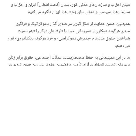
میان احزاب و سازمان‌های مدنی کوردستان [تحت اشغال] ایران و احزاب و
سازمان‌های سیاسی و مدنی سایر بخش‌های ایران تأکید می‌کنیم.
همچنین، ضمن حمایت از شکل‌گیری مرحله‌ای گذار دموکراتیک و فراگیر،
مبنای هرگونه همکاری و همپیمانی خود با طرف‌های دیگر را «به‌رسمیت
شناختن حقوق ملت‌ها»، «پذیرش دموکراسی» و «رد هرگونه دیکتاتوری» قرار
می‌دهیم.
ما در این همپیمانی به حفظ محیط‌زیست، عدالت اجتماعی، حقوق برابر زنان
و مردان، تثبیت انتخابات آزاد، تأمین و تضمین حقوق بنیادین همه‌ی تنوعات
ملی و مذهبی کوردستان و نهادمند کردن سیستم مدیریتی و دموکراتیک در
کوردستان ایران باور داریم.
هم‌زمان، تلاش برای استقرار یک نظام سیاسی دموکراتیک و سکولار در ایران
که حقوق ملت‌ها و پیروان مذاهب و ادیان مختلف کشور را تضمین کند،
وظیفه‌ی خود می‌دانیم.
ما معتقدیم که در حال حاضر بیش از هر زمان دیگری، وحدت سیاسی و
هم‌گفتمانی جریان‌های سیاسی و مبارزه‌ی مشترک میدانی آن‌ها، شرط تقویت
جایگاه کورد در معادلات سیاسی در حال تغییر ایران است. از این رو، آمادگی
خود را برای همکاری با تمامی احزاب و جریان‌های سیاسی خارج از این ائتلاف