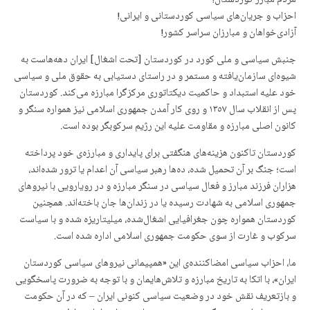
احزاب و جریان‌های سیاسی کوردستانی و ایرانی!
آزادی‌خواهان و مبارزان سراسر کشور!
جنبش سیاسی و ملی کورد در کوردستان [تحت اشغال] ایران دهه‌هاست به
شیوه‌ای سازمان‌یافته و مستمر و در راستای دستیابی به حقوق ملی و سیاسی
خود علیه استبداد و حاکمیت دیکتاتوری مرکزگرا مبارزه می‌کند. کوردستان
پس از انقلاب سال ١٣٥٧ و روی کار آمدن جمهوری اسلامی نیز همواره سنگر و
کانون اصلی مبارزه و مقاومت علیه این رژیم سرکوبگر بوده است.
کوردستان تاکنون هزینه‌های هنگفتی برای پایداری و مبارزه‌ی خود پرداخته
است؛ جنگ بر آن تحمیل شده، ده‌ها رهبر سیاسی آن اعدام یا ترور شده‌اند،
هزاران فرزند مبارز و فعال سیاسی در سنگر مبارزە و در رویارویی با نیروهای
جمهوری اسلامی بە شهادت رسیدە یا در زندان‌ها جان باخته‌اند. همچنین
کوردستان هموارە چون جغرافیایی اشغال‌شده، میلیتاریزه شده و با سیاست
سرکوب و غارت از سوی حکومت جمهوری اسلامی اداره شده است.
ما، احزاب سیاسی امضاکننده‌ی این «همپیمانی نیروهای سیاسی کوردستان
ایران»، با اتکا به تاریخ مبارزه و تلاش‌هایمان و با توجه به ضرورت پاسخگویی
و بازتعریف نقش خود در وضعیت سیاسی کنونی ایران – که در آن حکومت