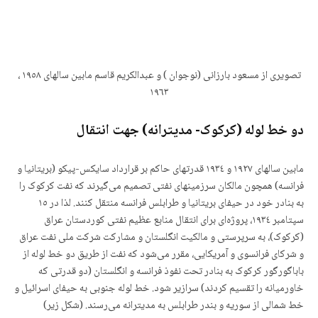
تصویری از مسعود بارزانی (نوجوان ) و عبدالکریم قاسم مابین سالهای ١٩٥٨ ،
١٩٦٣
دو خط لوله (کرکوک- مدیترانه) جهت انتقال
مابین سالهای ١٩٢٧ و ١٩٣٤ قدرتهای حاکم بر قرارداد سایکس-پیکو (بریتانیا و
فرانسه) همچون مالکان سرزمینهای نفتی تصمیم می‌گیرند که نفت کرکوک را
به بنادر خود در حیفای بریتانیا و طرابلس فرانسه منتقل کنند. لذا در ١٥
سپتامبر ١٩٣٤، پروژەای برای انتقال منابع عظیم نفتی کوردستان عراق
(کرکوک)، به سرپرستی و مالکیت انگلستان و مشارکت شرکت ملی نفت عراق
و شرکای فرانسوی و آمریکایی، مقرر می‌شود که نفت از طریق دو خط لوله از
باباگورگور کرکوک به بنادر تحت نفوذ فرانسه و انگلستان (دو قدرتی که
خاورمیانه را تقسیم کردند) سرازیر شود. خط لوله جنوبی به حیفای اسرائیل و
خط شمالی از سوریه و بندر طرابلس به مدیترانه می‌رسند. (شکل زیر)