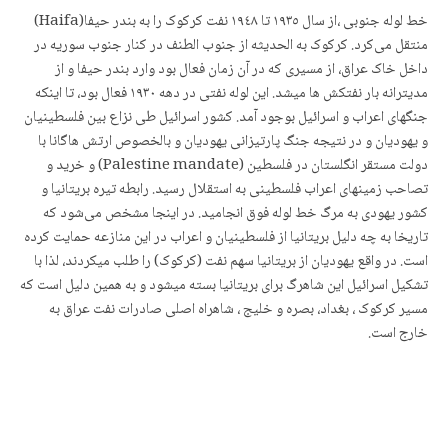
خط لوله جنوبی ،از سال ١٩٣٥ تا ١٩٤٨ نفت کرکوک را به بندر حیفا(Haifa)
منتقل می‌کرد. کرکوک به الحدیثه از جنوب الطنف در کنار جنوب سوریه در
داخل خاک عراق، از مسیری که در آن زمان فعال بود وارد بندر حیفا و از
مدیترانه بار نفتکش ها میشد. این لوله نفتی در دهه ١٩٣٠ فعال بود، تا اینکه
جنگهای اعراب و اسرائیل بوجود آمد. کشور اسرائیل طی نزاع بین فلسطینیان
و یهودیان و در نتیجه جنگ پارتیزانی یهودیان و بالخصوص ارتش هاگانا با
دولت مستقر انگلستان در فلسطین (Palestine mandate) و خرید و
تصاحب زمینهای اعراب فلسطینی به استقلال رسید. رابطه تیره بریتانیا و
کشور یهودی به مرگ خط لوله فوق انجامید. در اینجا مشخص می‌شود که
تاریخا به چه دلیل بریتانیا از فلسطینیان و اعراب در این منازعه حمایت کردە
است. در واقع یهودیان از بریتانیا سهم نفت (کرکوک) را طلب میکردند، لذا با
تشکیل اسرائیل این شاهرگ برای بریتانیا بسته میشود و به همین دلیل است که
مسیر کرکوک ، بغداد، بصره و خلیج ، شاهراه اصلی صادرات نفت عراق به
خارج است.