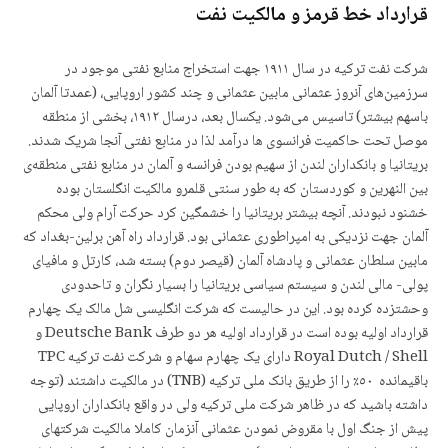
قرارداد خط قرمز و مالکیت نفت
شرکت نفت ترکیه در سال ۱۹۱۱ جهت استخراج منابع نفتی موجود در
سرزمین‌های آنروز عثمانی مابین عثمانی و چند کشور اروپایی، (عمدتا آلمان
باسهم بیشتر) تاسیس می‌شود. یکسال بعد، درسال ۱۹۱۲، بخشی از منطقه
موصل تحت حاکمیت فرانسوی ها درآمد لذا در منابع نفتی آنجا شریک شدند.
بریتانیا و بانکداران لندن از سهیم بودن فرانسه و آلمان در منابع نفتی منطقەی
بین النهرین و کوردستان که به طور سنتی قلمرو مالکیت انگلستان بوده
خشنود نبودند. آنچه بیشتر بریتانیا را خشمگین کرد حرکت آرام ولی محکم
آلمان جهت نزدیکی به امپراطوری عثمانی بود. قرارداد راه آهن برلین-بغداد که
مابین سلطان عثمانی و پادشاه آلمان (قیصر دوم) بستە شد، کارتل و مافیای
پولی- مالی لندن و سیستم سیاسی بریتانیا را بسیار نگران و تاحدودی
وحشتزده کرده بود. این در حالیست که شرکت انگلیسی شل مالک یک چهارم
قرارداد اولیه بوده است در قرارداد اولیه هر دو طرف Deutsche Bank و
Royal Dutch / Shell دارای یک چهارم سهام و شرکت نفت ترکیه TPC
باقیمانده ٥٠٪ را از طریق بانک ملی ترکیه (TNB) در مالکیت داشتند (توجه
داشته باشید که در ظاهر شرکت ملی ترکیه ولی در واقع بانکداران اروپایی
پیش از جنگ اول با مقروض نمودن عثمانی آنزمان کاملا مالکیت شرکتهای