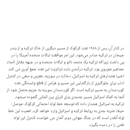
در کنار آن، پس از ١٩٤٨ نفت کرکوک از مسیر دیگری، از خاک ترکیه و از بندر
جیحان در ترکیه صادر می‌شود. این امر موافقت ایالات متحده آمریکا را در
پی داشت زیراکه ترکیه یک متحد ناتو و ایالات متحده و در جبهه مقابل اتحاد
جماهیر شوروی بود. ترکیه درآمدی بابت ترانزیت این نفت جمع آوری می کند.
اخیرا هشدارهای ترکیه به اسرائیل، دخالت در سوریه، عفرین و سعی در کنترل
ادلب برای جلوگیری از بازگشایی این مسیر و هراس از قطع وابستگی نفت
کوردستان به مسیر ترکیه است. اگر کوردستان سوریه به حریم متصل شود از
آنجا به کمک اسرائیل مسیر جدیدی برای انرژی بین المللی گشوده میشود.
ترکیه به اسرائیل هشدار داده که توسعه خط لوله احتمالی کرکوک-موصل-
حیفا، ضربه جدی به روابط ترکیه و اسرائیل وارد خواهد کرد. اهمیت این خط
لوله آنقدر است که در جنگ جهانی دوم، آلمان می خواست کنترل این لوله
نفتی را در دست بگیرد.