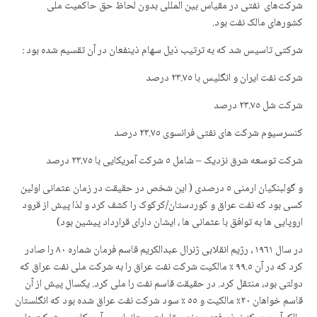
شرکت‌های نفتی در مقیاس بین المللی بدون لحاظ حق حاکمیت ملی
کشورهای مالک نفت بود.
شرکتی تاسیس شد که به ترتیب ذیل سهام ذینفعان در آن تقسیم شدە بود :
شرکت نفت ایران و انگلیس با ٢٣.٧٥ درصد
شرکت شل ٢٣.٧٥ درصد
کنسرسیوم شرکت های نفتی فرانسوی ٢٣.٧٥ درصد
شرکت توسعه شرق نزدیک – شامل ٥ شرکت آمریکایی با ٢٣.٧٥ درصد
و گولبنکیان ارمنی ٥ درصدی ( این شخص در حقیقت در زمان عثمانی اولین
کسی بود که نفت عراق و کوردستان/کرکوک را کشف کرد و لذا پیش از قرود
اروپایی ها به توافق با عثمانی ها ، ایشان دارای قرارداد پیشین بود)
در سال ١٩٦١ ، رژیم انقلابی ژنرال عبدالکریم قاسم فرمان شماره ٨٠ را صادر
کرد که در آن ٩٩.٥ ٪ مالکیت شرکت نفت عراق را به شرکت ملی نفت عراق که
دولتی بود، منتقل کرد. در حقیقت قاسم نفت را ملی کرد. یکسال پیش از آن
قاسم خواهان ٢٠٪ مالکیت و ٥٥ ٪ سود شرکت نفت عراق شده بود که انگلستان