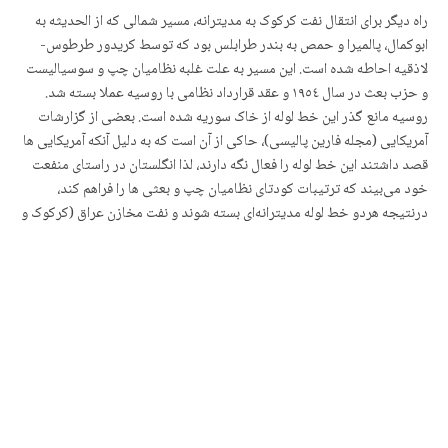
راه دیگر برای انتقال نفت کرکوک به مدیترانه، مسیر شمالی که از الحدیثه به
ابوکمال، پالمیرا و حمص به بندر طرابلس بود که توسط کریدور طرطوس-
لاذقیه احاطه شده است. این مسیر به علت غلبه نظامیان چپ و سوسیالیست
و حزب بعث در سال ١٩٥٤ و عقد قرارداد نظامی با روسیه عملا بسته شد.
روسیه مانع گذر این خط لوله از خاک سوریه شده است. بعضی از گزارشات
آمریکایی (مجله فارین پالیسی)، حاکی از آن است که به دلیل آنکه آمریکایی ها
قصد داشتند این خط لوله را فعال نگه دارند، لذا انگلستان در راستای منفعت
خود می‌بیند که ترتیبات کودتای نظامیان چپ و بعثی ها را فراهم کند،
درنتیجه هردو خط لوله مدیترانەای بسته شوند و نفت مخازن عراق (کرکوک و
جنوب) فقط از بندر بصره و جنوب عراق عبور کند که در دست خود انگلستان
و جمعیت شیعه نزدیک به بریتانیا است.
در حقیقت بریتانیا با کمک به کودتای چپها، روسیه را به سوریه می‌کشاند تا
آمریکا و فرانسه را از سوریه اخراج و درنتیجه دستشان را از نفت کرکوک قطع
کند. بنابراین دخالت روسیه در سوریه به جهت در انحصار نگه داشتن تمامی
لولەهای نفتی منتهی به اروپا است.
کوردستان بر روی دریای نفت