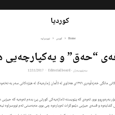
کوردیا
Home
کوردی
نووسراوە
ەی “حەق” و یەکپارچەیی ه
سەرنووسەران - Editorial board
·
12/11/2017
هیچ شاراوە نیە کە ئەم بابەتە لە کاتێکدا لە دایک دەبێ کە لە کۆتاییەکانی مانگی خەزەڵوەری ١٣٩٦ی ه
ۆر بەرەوڕوو بوو. ئەوەی کە پێویستە ئاماژەیەکی کورتی پێ بدەم ئەوەیە کە حیزبی د
ێی کشایەوە و قسەی حیزبی دێموکرات لەوبارەوە چی بوو، مەبەستی ئەم نووسراوە نیە.