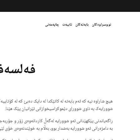
نووسراوەکان
بابەتەکان
تایبەت
چاپەمەنی
فەلسەف
شوورایەک بە ناوی شوورای دێموکراسیخوازانی ئێرانیان پێک هێنا.
راگەیاندنی پێکهێنانی ئەو شوورایە لەگەڵ کاردانەوەی زۆر و جۆربەج
بە دامزەرانی ئەو شوورایە بەشدار بوو، بەڵام بە خوێندنەوەی خۆی ل