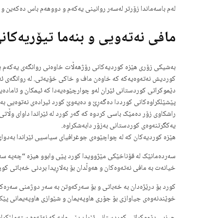
لەم باسەماندا زۆرتر لەسەر روانینی یەکەم و دووهەم باس دەکەین و 
مافی نەتەویی و بنەما تیۆریەکان
بەشیکی زۆری هێزە کوردیەکانی رۆژهەڵات خاوەنی روانگەی یەکەم بەنیس
کوردیش نەتەوەیەکە کە خاوەن ماف و خاکی خۆیەتی. لە روانگەی ئەم ه
دێموکراتی کوردستانی ئێران لەو چوارچێوەیەدا کە ئیمکان و ئامادەیی
پێشێلکراوەکانی کورددا دەگەڕێ و دەیەوێ کورد ئیرادەی نەتوەیی بەس
راشکاوی زۆر دەمێک باسی کردوە کە گەر کورد لە ئێراندا داوای وڵات
یەکگرتنەوەی کوردستانی بەزۆر دابەشکراوە.
هێزە کوردیەکان کە لە چواچێوەی جوغرافیای سیاسیی ئێراندا بەدوای
سەردەمانێک لە قۆناخێکی مێژوویدا کورد پێی وابوو هیزە “چەپە سەر
خیانەت بە مافی نەتەوەکان و هەوڵدان بۆ بەلاڕیدا بردنی خەباتی کورد
کورد بۆ درێژەدان بە خەباتی و بۆ سەرکەوتن بە سەر دوژمنی سەرەکی
خوێندنەوەی جیاوازی بۆ جۆری هاوپەیمان و شێوازی هاوپەیمانی پێک