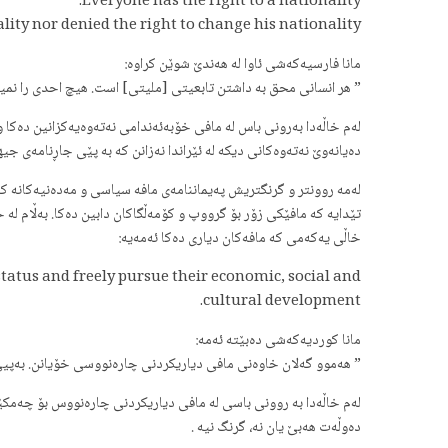
Everyone has the right to a nationality.
lity nor denied the right to change his nationality.
مانا فارسیەکەشی ئاوا لە هەندێ شوێن کراوە:
” هر انسانی محق بە داشتن تابعیتی [ملیتی] است. هیچ احدی را نمی
دەیانەوێ نەتەوەکانی دیکە لە ئێراندا نەزانن کە بە پێی جاڕنامەی ج
تێدایە کە مافێکی زۆر بۆ گرووپ و کۆمەڵگاکان دابین دەکا. بەڵام لە 
خاڵی یەکەمی کە مافەکان دیاری دەکا ئەمەیە:
 status and freely pursue their economic, social and
cultural development.
مانا کوردیەکەشی دەبێتە ئەمە:
” هەموو گەلان خاوەنی مافی دیاریکردنی چارەنووسی خۆیانن. بەپیی 
دەوڵەت هەبێ یان نە، گرنگ نیە .