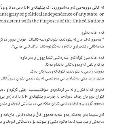
لە خاڵی دووهەمی ئەو مەنشوورەدا کە پێکهاتەی UN باس دەکا و وڵاتانی ئەندامی ئەو رێکخراوە قبوڵیان کردوە هاتوە:
integrity or political independence of any state, or
onsistent with the Purposes of the United Nations.
ئەم خاڵە دەڵێ:
” هەموو ئەندامان لە پێوەندیە نێونەتوەییەکانیاندا خۆیان دوور د
بنەماکانی رێکخراوی نەتەوە یەکگرتوەکاندا دژایەتیی هەبێ”.
ئەم خاڵە سێ کۆڵەکەی سەرەکیی تێدا روون و بەرچاوە:
یەکەم باس لە ودەوڵەتانی ئەندام دەکا.
دووهەم باس لە پێوەندیە نێونەتەوەییەکان دەکا.
سێهەم چەمکی یەکپارچەیی هەرێمیی لە پێوەندیی نێوان دەوڵەتاندا پ
ئەوەی کە لە ئێران و لە بیرکردنەوەی شۆڤێنیستیدا جێی گرتوە و دەی
نێوان دوو یان چەن
هەموو گرووپ و نەتەوەکانی ئێران ملکەچی دەسەڵاتی ناوەندی بکەن.
لەراستیدا بەو چەمکە چەواشەیە هەموو خاڵ و بەندەکانی جاڕنامە و 
مەدەنی و سیاسیەکاندا هاتوە دێنی و سوێند بۆ دەسەڵاتی ناوەندی د