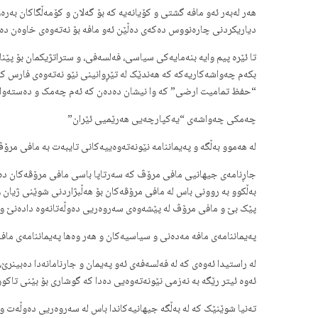
هەر لەبەر ئەو مافە گشتی و کۆیانەیە کە بۆ گەلان و کۆمەڵگاکان بەرە
دیاریکردنی چارەنووس دەکەی دەڵێن ئەو مافە بۆ نەتەوەی خاوەن دەوڵ
تا ئێرە پیم وایە بنەمایەکی سیاسی، فەلسەفی، و ستراتژیکمان بۆ پێ
بکەم چەواشەکاریەکە کە هەندێک لە تێڕوانینی نێو نەتەوەی فارس کە 
“حفظ تمامیت ارضی” کە وا نیشان دەدەن کە ئەم چەمک و دەستەواژەی
چەمکی چەواشەی “یەکپارچەیی هەرێمیی ئێران”
لە هەموو بەڵگە و پەیماننامە نێونەتەوەییەکانی تایبەت بە مافی مرۆ
جاڕنامەی جیهانیی مافی مرۆڤ کە سەرتاپا باسی مافی مرۆڤەکان دەکا
پێک بێ و مافی مرۆڤ لە پێشەوەی سەروەریی دەوڵەتانەوە دادەنێ و “
پەیماننامەی مافە مەدەنی و سیاسیەکان و هەر وەها پەیماننامەی ماف
لە راستیدا ئەوەی کە لە فەلسەفەی ئەو پەیمان و جارنامانەدا دەبین
ئەوە ئیتر رێگە بە نەزمی نێونەتەوەیی دەدا کە گوشاری بۆ بێنی تاک
تەنیا شوێنێک کە لە بەڵگە جیهانیەکاندا باس لە سەروەریی دەوڵەت 