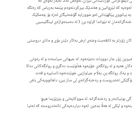
زبی دێموکراتی کوردستانی ئێران، ئەوەش نەک لەبەر ئەوەی کە
ەوەیە کە تێڕوانین و هەندێک بیرکردنەوەم بێنمە بەرباس کە رەنگە
بە بیانووی پێکهێنانی ئەو شوورایە گۆشەنیگای ئەزە بۆ چەمکێک
گرانەمان لە نێواندا کراوە بێ. ( لە دەستەواژەی ئینگلیسیی
ە و فارسەکان زۆرتر بە ئانقەست وشەی ارض بەکار دێنن بۆی و مانای دروستی
شیرین زۆر جار دووپات دەبێتەوە. لە جیهانی سیاسەت و لە رەوتی
کان هەیە و لە روانگەی خۆیەوە هەڵوێست دەگرێ و روانگەکانی دەکا
یەک روانگە بن، بەڵام جیاوازیی خوێندنەوە ئاساییە و قەت
لۆگێکی تەندروست و رەخنەگرانەی لی ساز ببێ، داهاتوویەکی باش
ی بونیاتنەر و رەخنەگرانە. لە سووکایەتی و بێرێزیدا هیچ
ەوە و لێکی لە هەڵا بدەین. ئەوە دیاردەیەکی ناتەندروستە کە تەنیا