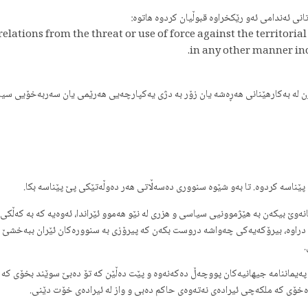
elations from the threat or use of force against the territorial 
in any other manner inc
ەگرن لە بەکارهێنانی هەڕەشە یان زۆر بە دژی یەکپارچەیی هەرێمی یان سەربەخۆیی سی
ێناسە کردوە. تا بەو شێوە سنووری دەسەڵاتی هەر دەوڵەتێکی پێ پێناسە بکا.
انەوێ بیکەن بە هێژموونیی سیاسی و هزری لە نێو هەموو ئێراندا، ئەوەیە کە بە کەڵک
د دەوڵەت لە چارت و پێکهاتەی UN دا ئاماژەی پێ دراوە، بیرۆکەیەکی چەواشە دروست بکەن کە پیرۆزی بە سنوو
پەیماننامە جیهانیەکان پووچەڵ دەکەنەوە و پێت دەڵێن کە تۆ دەبێ سوێند بخۆی کە و
ەخۆی کە ملکەچی ئیرادەی نەتەوەی حاکم دەبی و واز لە ئیرادەی خۆت دێنی.