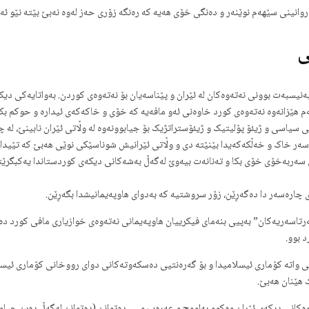
روانینی سێهەم نوێنەر و دەنگی خۆی هەیە کە رەنگە زۆری حەز لەوە نەبێ بێتە نێو ئە
ی
بەت بوونی نەتەوەکان لە ئێران و پێناسەیان بۆ نەتەوەی کوردن. بەواتایەکی دیکە لە
ێزانەوە نەتەوەی کورد خاوەنی ئەو مافەیە کە خۆی و خاکەکەی ئیدارە و حوکم بکا و 
 سیاسی و ژیئۆ پۆلیتیک و ژیئۆستراتژیک بۆ جیابوونەوە لە وڵاتی ئێران نابینێ، لە 
ەر خاک و خەڵکەکەیدا بێنێتە دی و وڵاتی ئێرانیش شوناسێکی نوێی هەبێ کە تێیدا ن
ی سەربەخۆی خۆی بکا و تەنانەت بیەوێ لەگەڵ بەشەکانی دیکەی کوردستاندا یەکبگرێتە
 چارەسەر دا دەگەڕێن، زۆر سروشتیە کە بەدوای هاوپەیمانیشدا بگەڕێن.
تاسەریەکان” بەپیی بنەمای فیکرییان هاوپەیمانی نەتەوەی خوازیاری مافی کورد دەبن
 بوو.
 واتە کۆماری ئیسلامیدا و بۆ گەرەنتیی دەسکەوتەکانی دوای رووخانی کۆماری ئیسلا
 هێنان هەبێ.