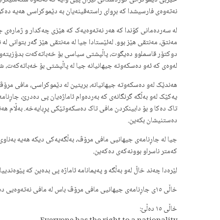
حیزبی دێموکراتی کوردستانی ئێران پێی وایە کە نەتەوە ستەملێکراوەک
نەتەوەی فارسیشدا کە بڕوای راستەقینەیان بە دێموکراسی هەیە دەکر
لە سەردەمانی کۆندا کە هەر نەتەوەیەک کە هێزی چەکدار و ژمارەی جەن
مەنتق، مەنتقی هێز بوو. لەئێستادا جیا لە مەنتقی هێز گەر بتوانی ل
دوکتۆر قاسملوو دەیگوت، پاڵپشتی سیاسی بۆ خەباتەکەت بدۆزیتەوە. 
لەوەی کە ئەو دەسکەوتە جیهانیانە جیا لە پاڵپشتی بۆ خەباتەکەت، ش
هەندێک لەو دەسکەوتە جیهانیانە، بریتین لە دێموکراسی، مافی مرۆ
یەکێک لەو بەڵگە گرنگانەی کە بەردەوام ئاماژەیان پی دەدرێ، جاڕنا
تاک دەکا و بۆ دابینکردن مافی تاک دەسکەوتێکی پڕبایەخە. بەڵام هەن
دەستنیشان بکەین.
جیا لە جاڕنامەی جیهانیی مافی مرۆڤ، بەڵگەیەکی دیکە هەیە بەناوی پ
کەمتر ناسراو بوونەکەی دەکەین.
لێرەدا چەند خاڵ لەو بەڵگە و پەیمانامە ئاماژە پی بدەین کە پێوەندی
خاڵی ١٥ی جاڕنامەی جیهانیی مافی مرۆڤ باس لە مافی نەتەوەیی دەکا کە فارسەکان تەنیا پێناسەی “تابعیت”ی لێ دەخوێننەوە و ئێمەی کوردیش دەتوانین پێناسەی “نەتەوەبوون”ی لێ بخوێنینەوە.
خاڵی ١٥ دەڵێ: