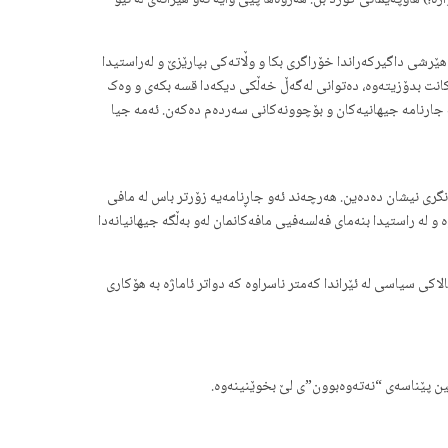
) هاوپەیمانی کورد بن. هەروەها پێی وایە ئەو هێزانەی لە نێو
هێرشی داگیرکەراندا خۆراگری بکا و وڵاتەکی بپارێزێ و لەراستیدا
یەکانت بدۆزیتەوە، دەتوانی لەگەڵ خەڵکی دیکەدا قسە بکەی و وەک
 جارنامە جیهانیەکان و بۆچوونەکانی سەردەم دەکەن. ئەمە جیا
نگری نیشان دەدەین. هەرچەند ئەو جاڕنامەیە زۆرتر باس لە مافی
و لە راستیدا بنەمای فەلسەفیی مافەکانمان لەو بەڵگە جیهانیانەدا
ی سیاسی لە ئێراندا کەمتر ناسراوە کە دواتر ئاماژە بە هۆکاری