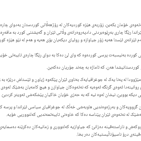
 نەتەوەی خۆمان بکەین، زۆربەی هێزە کوردیەکان لە رۆژهەڵاتی کوردستان بەدوای چار
ا رێگا چاری بەڕێوەبردنی دادپەروەرانەی وڵاتی ئێران و گەیشتنی کورد بە مافەڕەواکا
م ئێرانەی ئێستا هەیە زۆر جیاوازە و روئیای دیکەیان بۆی هەیە و هەم لە نێو هێزە
 کوردە بەنیسبەت پرسی کوردەوە کە وای لێ دەکا بە دوای رێگا چارەی تایبەتی خۆید
کوردستانیشدا هەن، کە ئاماژە بە چەند جۆریان دەکەین.
ێژوودا لە پەنا یەک لە جوغرافیایەک بەناوی ئێران پێکەوە ژیاون و ئێستاش درێژە بە
م روانینەدا ئەوەی گرنگە ئەوەیە کە نەتەوەکان جیاوازن و هیچ کامەیان بەشێک لەوەی 
ی دیکە بووبێ، نیشان لەوە نیە کە بە حەزی خۆیان خاکیان پێشکەشی ئەویتر کردبێ.
ان گرووپەکان و بەرژەوەندیی هاوبەشی خەڵک لە جوغرافیای سیاسی ئێراندا و پرسە کە
شێک لە نەتەوەی ئێران پێناسە دەکا کە خاوەنی تایبەتمەندیی کەلتووریی خۆیە.
ەش و ناراستەقینە دەزانێ کە جیاوازیە کەلتووری و زمانیەکان دەکرێنە دەسمایەی ئا
ینەی درۆ ناسیۆناڵیستیەکان دەر بخا.