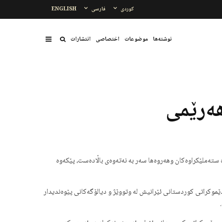
کوردی
فارسی
ENGLISH
نوشتەها
موضوعات
اختصاصی
انتشارات
ەرێمی
ەتاوی لە ئاڵمان ژمارەیەک لە هێزەکانی سەر بە نەتەوە ستەملێکراوەکان وهەروەها سەر بە نەتەوەی باڵادەست، پێکەوە
ێموکراتی کوردستانی ئێرانیش لە وتووێژ و دیالۆگەکانی پێوەندیدار