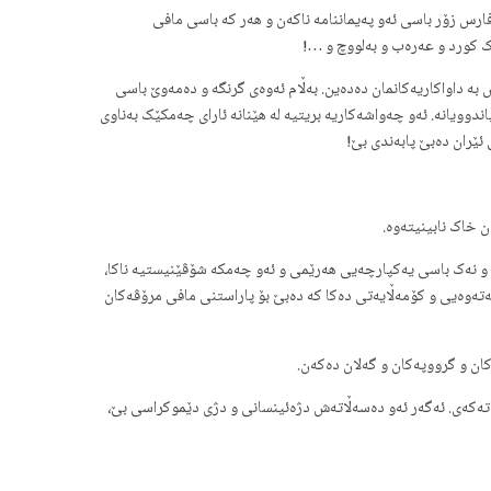
 فارس زۆر باسی ئەو پەیماننامە ناکەن و هەر کە باسی مافی
ک کورد و عەرەب و بەلووچ و …!
بە داواکاریەکانمان دەدەین. بەڵام ئەوەی گرنگە و دەمەوێ باسی
وویانە. ئەو چەواشەکاریە بریتیە لە هێنانە ئارای چەمکێک بەناوی
ێران دەبێ پابەندی بێ!
ن خاک نابینیتەوە.
ا و نەک باسی یەکپارچەیی هەرێمی و ئەو چەمکە شۆڤێنیستیە ناکا،
نیی مافی مرۆڤدا باس لە نەزم و یاسایەک نێونەتەوەیی و کۆمەڵایەتی دەکا کە دەبێ بۆ پاراستنی مافی مرۆڤەکان
کان و گرووپەکان و گەلان دەکەن.
ەڵاتەکەی. ئەگەر ئەو دەسەڵاتەش دژەئینسانی و دژی دێموکراسی بێ،