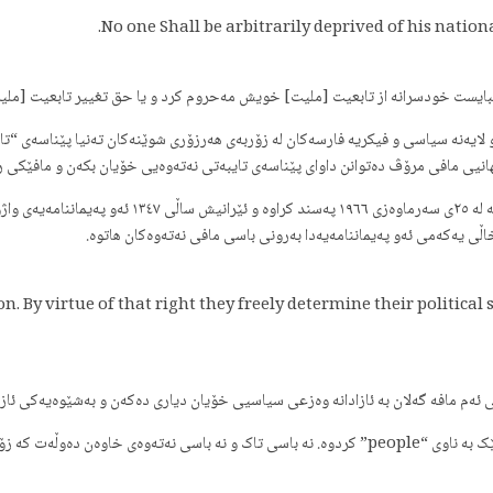
No one Shall be arbitrarily deprived of his nationa
بایست خودسرانە از تابعیت [ملیت] خویش مەحروم کرد و یا حق تغییر تابعیت [ملیت]
یهانیی مافی مرۆڤ دەتوانن داوای پێناسەی تایبەتی نەتەوەیی خۆیان بکەن و مافێکی ر
لەمە روونتر و گرنگتریش پەیماننامەی مافە سیاسی و مەدەن
خاڵی یەکەمی ئەو پەیماننامەیەدا بەرونی باسی مافی نەتەوەکان هاتوە.
n. By virtue of that right they freely determine their political
ئەم مافە گەلان بە ئازادانە وەزعی سیاسیی خۆیان دیاری دەکەن و بەشێوەیەکی ئازا