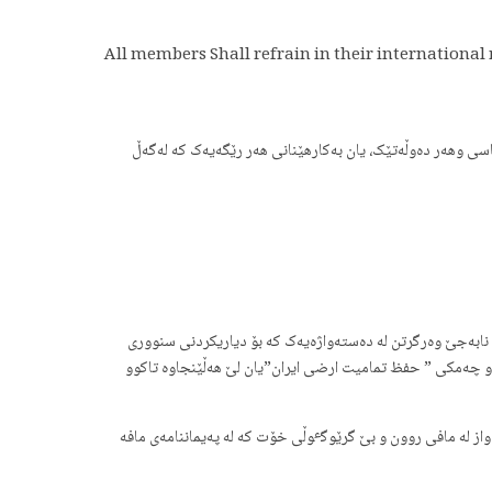
All members Shall refrain in their international r
اسی وهەر دەوڵەتێک، یان بەکارهێنانی هەر رێگەیەک کە لەگەڵ
ی نابەجێ وەرگرتن لە دەستەواژەیەک کە بۆ دیاریکردنی سنووری
رەکان ئێران ببەخشێ و چەمکی ” حفظ تمامیت ارضی ایران”یان لێ هەڵێنجاوە تاکوو
از لە مافی روون و بێ گرێوگٶڵی خۆت کە لە پەیماننامەی مافە