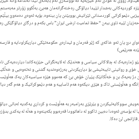
ک هێناوە، رووی لە خودی ئەم حیزبەیە کە نووسەری ئەم بابەتەی تێدا ئەندامە واتە حی
زە کوردیەکانی بەشدار تێیدا دیالۆگی رەخنەگرانەمان هەبێ، بەڵکوو زۆرتر مەبەستم ئ
زبی دێموکراتی کوردستانی ئێرانیش بووبێتن یان ببنەوە. بۆیە ئەوەی دەمەوێ بیڵێم 
یان لێیە ناوی ببەن “حفظ تمامیت ارضی ایران” باس بکەم و درگای دیالۆگێکی رەخنە
ەرێمی ژێر فەرمانرەوای دێ یان ئەو خاکەی کە ژێر فەرمان و ئیدارەی حکومەتێکی دیاریکراودای
ێتە هەرێمی)
و ژمارەیەک لە چالاکانی سیاسی و هەندێک لە لایەنگرانی حێزبەکاندا دیاردەیەکی نا
خۆی و روانینی تایبەتیشی بۆ دیاریکردنی بەرژەوەندیە گشتی و نەتەوەیی و خەڵکیە
ژ بەیەک بن و خەڵکانێک پێیان خۆش بێ کە هەموو هێزە سیاسیەکان یەک هەڵوێست و 
نگە و هەڵوێستی تاک و هێزی دیکەوە هەم ئاساییە و هەم دێموکراتیک و هەم گەر دیا
ەویش سووکایەتیکردن و بێرێزی بەرامبەر بە هەڵوێست و کرداری یەکدیە لەباتی دیالۆگ
ە بۆسەی ئەوەدا دەبین تاکوو لە داهاتوودا قەرەبوو بکەینەوە و هەڵە لە یەکدی بدۆزین
قازانجی لێ دەکا.