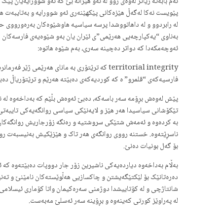
ئەم بابەتە زیاتر لەوەی روو لە ئەو هێزانە بێ کە ئەو شوورایەیان پێ
پێویست نەکا لەگەڵ هێزەکانی پێکهێنەری ئەو شوورایە و بەتایبەت هێ
لە رابردوو و لە داهاتووشدا پرسە سیاسیە هاوشێوەکان بەرەورووی حی
بەناوی “یەکپارچەیی هەرێمی”ی ئێران یان بەو شێوەیەی فارسەکان حەز
ئەوچەمکەدا کە دواتر دەچینە سەری، بەم شێوە هاتوە:
territorial integrity کە ترێتۆری بە مانای ه
فارسیەکەی “قلمرو” ە کە کوردیەکەی دەبێتە هەرێم و ترێتۆریاڵ دەب
پێش لەوەش بڕۆمە سەر باسەکە، دەبێ ئەوەش بڵێم کە بەداخەوە لە نێ
تێکۆشانی سیاسیدا هەر هێز و لایەنێکی سیاسی روانگەیەکی تایبەتی 
بە کردەوە و ئەمەش شتێکی سروشتیە و رەنگە زۆرجاریش روانگەکان د
ناسڕێتەوە. خستنە رووی روانگەی هەر تاک و هێزێکیش بەنیسبەت روا
بۆ گەل بونیات دەنێ.
بەڵام بەداخەوە دیاردەیەکی ناشیرین زۆر جار دووپات دەبێتەوە کە ئ
دەرەتانێک بۆ لێکتێگەیشتن و چاکسازیی هەڵوێستەکان نامێنێ و تەنیا ل
شانتاژچی و لە کۆتاییشدا دوژمنی سەرەکیمان واتا کۆماری ئیسلامی 
لە پەراوێز کورتی کەینەوە و بڕۆینە سەر ئەسلێ مەبەست.