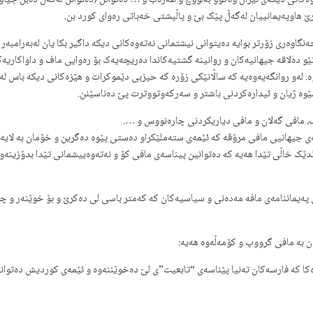
انی دیکەی ئێران وەکوو بەلووچ و عەرەب و … دەتوانن (دەتوانن لەگەڵ دەبن جیاوازە!
ێ هاوپەیمانییان لەگەڵ پێک بێ و پاڵپشتی خەباتی رەوای کورد بن.
گاوەری زۆرتر بوایە دەیتوانی نیشتمانی نەتەوەکانی دیکە داگیر بکا یان لەبەرامبەر 
ە نێو دەلاقە جیهانیەکان و روانینە گشتیەکاندا دەریچەیەک بۆ رەوایی ماف و داواکار
لەو روانگەیەوەیە کە ساڵانێکی زۆرە کە حیزبی دێموکرات و هێزەکانی دیکە باس لە
ێوە ژیان و ئیدارەکردنی باشتر و سەرکەوتووترت پێ دەناسێنن.
ڤ، مافی گەلان و مافی دیاریکردنی چارەنووس و ….
مەی جیهانیی مافی مرۆڤە کە ئێمەی ستەملێکراو دەستی پێوە دەگرین و خۆمان بە لایە
دێک خاڵی تێدا هەیە کە دەتوانین پیناسەی مافی کۆ و نەتەوەییشمانی تێدا بدۆزینەوە 
ەیماننامەی مافە مەدەنی و سیاسیەکان کە کەمتر باسی لی دەکرێ و بۆ خوێنەر و چالاک
یان بە مافی گرووپ و کۆمەڵەوە هەیە: