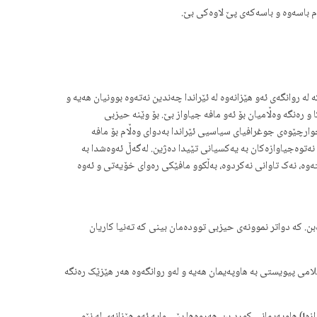
م باسەوە و باسەکەی پێ لاوەکی بێ.
 روانگەی ئەو هێزانەوە لە ئێراندا چەندین نەتەوە بوونیان هەیە و
رەنگە وەڵامیان بۆ ئەو مافە جیاواز بێ. بۆ وێنە حیزبی
چوارچێوەی جوغرافیای سیاسیی ئێراندا بەدوای وەڵام بۆ مافە
ەتوەجیاوازەکان بە یەکسیانی تێیدا دەژین. لەگەڵ ئەوەشدا بە
وە، نەک تاوانی نەکردوە، بەڵکوو مافێکی رەوای خۆیەتی و ئەوە
. کە دواتر نموونەی حیزبی توودەمان بینی کە تەنیا کاریان
می پیویستی بە هاوپەیمان هەیە و لەو روانگەوە هەر هێزێک رەنگە