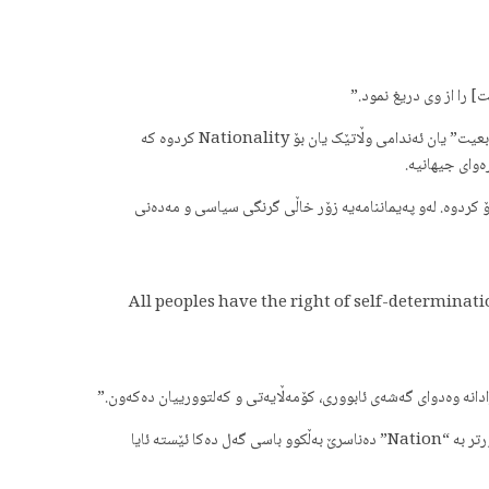
 را از وی دریغ نمود.”
لەم خاڵەدا بەرونی باس لە مافی خۆبەئەندامی نەتەوەیەکزانین دەکا و لایەنە سیاسی و فیکریە فارسەکان لە زۆربەی هەرزۆری شوێنەکان تەنیا پێناسەی “تابعیت” یان ئەندامی وڵاتێک یان بۆ Nationality کردوە کە
ەوای جیهانیە.
یەکانە کە لە ٢٥ی سەرماوەزی ١٩٦٦ پەسند کراوە و ئێرانیش ساڵی ١٣٤٧ ئەو پەیماننامەیەی واژۆ کردوە. لەو پەیماننامەیە زۆر خاڵی گرنگی سیاسی و مەدەنی
All peoples have the right of self-determinatio
دانە وەدوای گەشەی ئابووری، کۆمەڵایەتی و کەلتوورییان دەکەون.”
لەم خاڵەدا بە روونی باسی لە مافی دیاریکردنی چارەنووس بۆ چەمکێک بە ناوی “people” کردوە. نە باسی تاک و نە باسی نەتەوەی خاوەن دەوڵەت کە زۆرتر بە “Nation” دەناسرێ بەڵکوو باسی گەل دەکا ئێستە ئایا