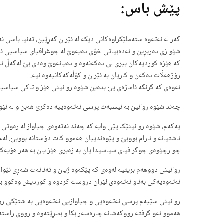
پێش باس:
گەر لە نەتەوە ستەملێکراوەکانی دیکە لە ئێران گەڕێین، تەنیا باسی
شێوازی دەربڕین و ئەدەبیاتی خۆی دەیەوێ لە جوغرافیای سیاسیی ئێراند
کە هێزە کوردیەکان بیری لی دەکەنەوە و دەیانەوێ وەدی بێ لەگەڵ ئە
رۆژهەڵات دەکەن و کاریان بە ئێران و کۆڵەکەکانیەوە نیە.
ئەوەی کە گرنگە ئاماژەی پێ بدەین شێوە روانینی هێز و تاکی سیاسیی
چەند شێوە روانین بە نیسبەت پرسی نەتەوەییە دەکرێ هەبن و لە نێو 
یەکەم، شێوە روانینێک پێی وایە کە چەند نەتەوەی جیاواز لە رەوتی م
ئاشتیانە و ئارام بووبێ و پێوەندییان هەموو کات دۆستانە بووبێ. لە
چوارچێوەی جوگرافیای سیاسیدا یان بە زەبری هێز یان بە هەر هۆیەک
روانینی دووهەم بریتیە لەوەی کە پێکەوە ژیان و تەنانەت شەڕی نێو
نەتەوەیەکی بەناو نەتەوەی ئێران دروست کردوە و کوردیش وەکوو بە
روانینی سێیەم پرسی نەتەوەیی و جیاوازیی نەتەوەیی بە شتێکی رووک
هەموو ئەو گرفتە رووکەشانە چارەسەر بکا و بسڕێتەوە و رووی راستەق