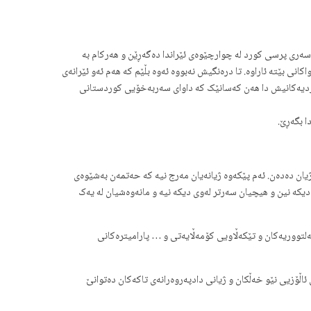
ەسەری پرسی کورد لە چوارچێوەی ئێراندا دەگەڕێن و هەرکام بە
نی بێتە ئاراوە. تا درەنگیش نەبووە ئەوە بڵێم کە هەم ئەو ئێرانەی
 کوردیەکانیش دا هەن کەسانێک کە داوای سەربەخۆیی کوردستانی
ا بگەڕێ.
 ژیان دەدەن. ئەم پێكەوە ژیانەیان مەرج نیە کە حەتمەن بەشێوەی
دیکە نین و هیچیان سەرتر لەوی دیکە نیە و مانەوەشیان لە یەک
لتووریەکان و تێکەڵاویی کۆمەڵایەتی و … پارامیترەکانی
ڵۆزیی نێو خەڵکان و ژیانی دادپەروەرانەی تاکەکان دەتوانێ