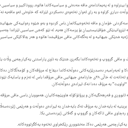
وا بینراوە و لە پەیماننامەی مافە مەدەنی و سیاسیەکاندا هاتوە، رووناکبیر و سیاسیی
ەت دیاری کراوە و بە رای ئەوان نەتەوەی دەسکردی ئێرانە کە خاوەنی ئەو مافەیە نە
ناسەکردنی خۆمان و مافە نەتەوەییکانمان باس کردوە و بەو شێوە رەواییەکی جیهانیش 
تێڕوانینێکی شۆڤێنیستییان بۆ پرسەکان هەیە، لە نێو کەشی سیاسیی ئێراندا چەسپاند
ە شتێکی جیهانیە و لە بەڵگەکانی مافی مرۆڤیشدا هاتوە و هەر چالاکێکی سیاسیی ئ
ڤ و مافی گرووپ و نەتەوەکاندا بگەرێ، شتێک بە ناوی پاراستنی یەکپارچەیی وڵات یا
 و لەبەرامبەر دەسدرێژیەکانی دەوڵەتەکاندا دیفاع لە مرۆڤەکان و کۆمەڵگاکان دەک
بەڵکوو بە روونی باس لە مافی مرۆڤەکان بۆ هەڵبژاردنی شوێنی ژیان و تەنانەت لە خاڵی ٢٨ی جارنامەی جیها
اولویت” بە مرۆڤ دەدا نەک ئیرادەی دەوڵەتەکان.
ە ئابووری و فەرهەنگیەکان و پرۆتۆکۆلە هاوپێچەکانیان، هەموویان باسی مافی مرۆڤە
رێ، بریتیە لە بایەخدان بە مرۆڤ نەک بایەخدان بە ئیرادەی دەوڵەت و هەرێمی ژێردەس
وو رەچاوی مافی تاکەکان و گرووپ و گەلانی ژیردەستی بکا.
و یەکپارچەیی هەرێمی دەکا، مەنشووری رێکخراوی نەتەوە یەکگرتووەکانە.