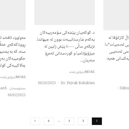
د. کوکەبیان پێشەکی سۆمەرییەکان
وور ۱- پاسکاڵ کازانۆڤا لە
مەولوود ئافەند ئا
یەکەم شارستانییەت بوون لە جیهاندا،
ی ئەدەبیات“دا
ڕووناکەکەی خەڵا
نزیکەی ساڵی ٤٠٠٠ پێش زایین لە
می ئەدەبیی
سنە، کە بە پشتیو
میزۆپۆتامیا و کوردستانی ئەمڕۆ
ەکسانی ھەیە:
حکومییەکان بەڕێ
سەریان...
چالاکییەکی کولتو
MORE/درێژەی بابەت
MORE/درێژەی بابەت
06/26/2025
·
Dr. Pejvak Kokabian
·
سەرنووسەران - Editorial board
06/02/2025
6
…
3
2
1