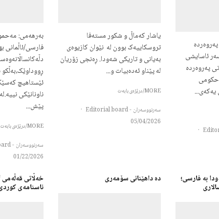
یاشار کەماڵ و شکور مستەفا
بەرهەمی: مەحمو
پەروەردە
تروسکاییەک بوون لە نێوان کازیوەی
فارسی/ئاڵمانی به
ەر ئاسایشی
بەیانی و تاریکی شەودا. ڕەنجی زۆریان
دڵەکانساڵانەوەست
تی پەروەردە
لە پێناو ئەدەبیات و...
ڕووداوێک،بەڵکو 
 حکومی
ئێستاهیچ کەسێکب
یەکەی...
MORE/درێژەی بابەت
ناونانێکی نییە.لە
پێش...
سەرنووسەران - Editorial board
·
05/04/2026
MORE/درێژەی بابەت
·
سەرنووسەران - Editorial board
01/22/2026
ودا به فارسی؛
دە داهێنانی سۆمەری
خەڵاتی قەڵەمی “
الاری
ناسنامەی کوردی