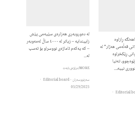
لە دەوروبەری هەزارەی سێیەمی پێش
ھەنگە ڕازاوە
زاییندایە – زیاتر لە ٤٠٠٠ ساڵ لەمەوبەر
تی قەڵەمی ھەژار” لە
– کە یەکەم ئاماژەی نووسراو بۆ ئەسپ
انی ڕێکخراوە
لە...
وەچوو، تەنیا
وری نییە،...
MORE/درێژەی بابەت
سەرنووسەران - Editorial board
·
05/29/2025
·