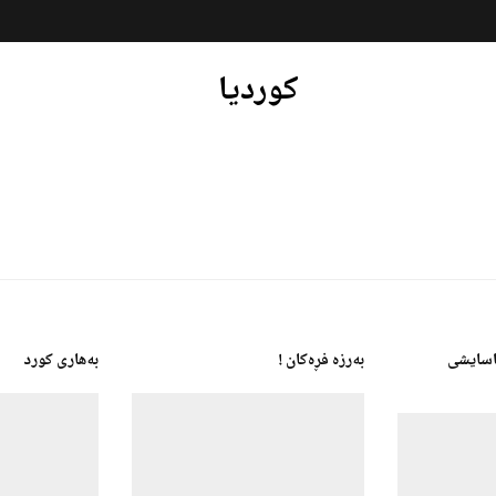
کوردیا
ئاسایشی
بەرزە فڕەکان !
بەهاری کورد