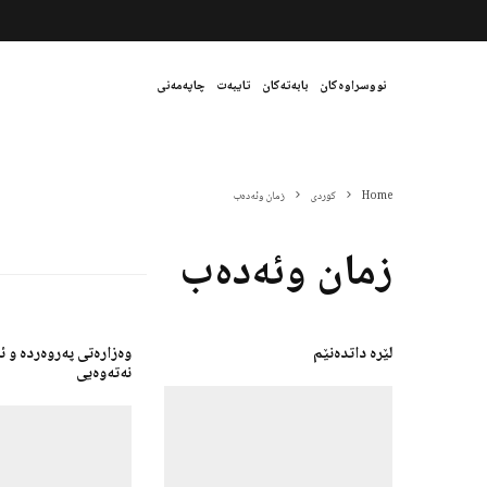
نووسراوەکان
بابەتەکان
تایبەت
چاپەمەنی
Home
کوردی
زمان وئەدەب
زمان وئەدەب
لێرە داتدەنێم
وەزارەتی پەروەردە و 
نەتەوەیی