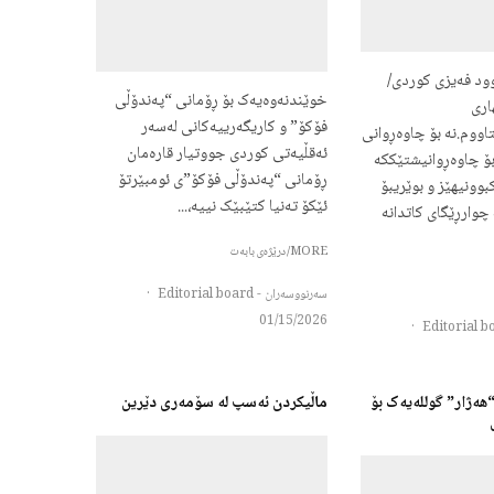
ود فەیزی کوردی/
خوێندنەوەیەک بۆ ڕۆمانی “پەندۆڵی
اری
فۆکۆ” و کاریگەرییەکانی لەسەر
اووم.نە بۆ چاوەڕوانی
ئەقڵیەتی کوردی جووتیار قارەمان
بۆ چاوەڕوانیشتێککە
ڕۆمانی “پەندۆڵی فۆکۆ”ی ئومبێرتۆ
وونیهێز و بوێریبۆ
ئێکۆ تەنیا کتێبێک نییە،...
 چوارڕێگای کاتدانە
MORE/درێژەی بابەت
سەرنووسەران - Editorial board
·
01/15/2026
·
ھەژار” گوللەیەک بۆ
ماڵیکردن ئەسپ لە سۆمەری دێرین