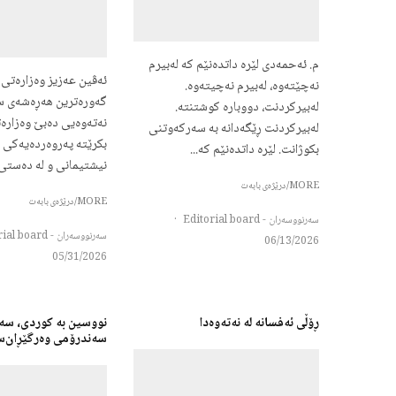
م. ئەحمەدی لێرە داتدەنێم کە لەبیرم
ئەڤین عەزیز وەزارەتی 
نەچێتەوە، لەبیرم نەچیتەوە.
گەورەترین هەڕەشەی س
لەبیرکردنت، دووبارە کوشتنتە.
نەتەوەیی دەبێ وەزارە
لەبیرکردنت ڕێگەدانە بە سەرکەوتنی
بکرێتە پەروەردەیەکی
بکوژانت. لێرە داتدەنێم کە...
نیشتیمانی و لە دەستی 
MORE/درێژەی بابەت
MORE/درێژەی بابەت
سەرنووسەران - Editorial board
·
سەرنووسەران - Editorial board
06/13/2026
05/31/2026
ڕۆڵی ئەفسانە لە نەتەوەدا
نووسین به کوردی، سه‌
سه‌ندرۆمی وه‌رگێڕان‌س