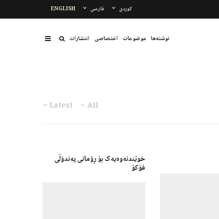
کوردی
فارسی
ENGLISH
نوشتەها
موضوعات
اختصاصی
انتشارات
Latest
All
خوێندنەوەیەک بۆ ڕۆمانی پەندۆڵی
فۆکۆ