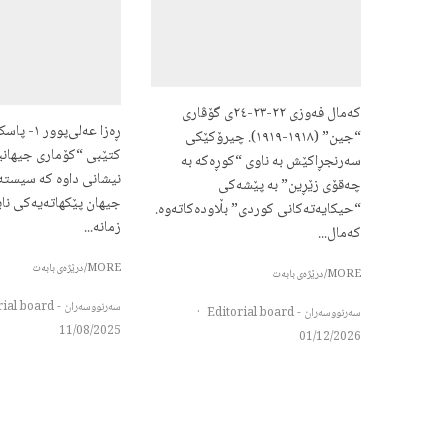
کەمال فەوزی ٢٢-٢٣-٢٤ی گۆڤاری
ڕەزا عه‌لی‌پ
“جین” (١٩١٨-١٩١٩). چیرۆکێکی
کتێبی “کۆماری جیهانی
سەرنجڕاکێش بە ناوی “کوڕەکە بە
نیشانی داوه کە سیستە
چەقۆی زێڕین” بە پێشەکی
جیهان پێکهاتەیەکی نای
“حیکایەتەکانی کوردی” بڵاودەکاتەوە.
زمانە...
کەمال...
MORE/درێژەی بابەت
MORE/درێژەی بابەت
سەرنووسەران - Editorial board
سەرنووسەران - Editorial board
·
11/08/2025
01/12/2026