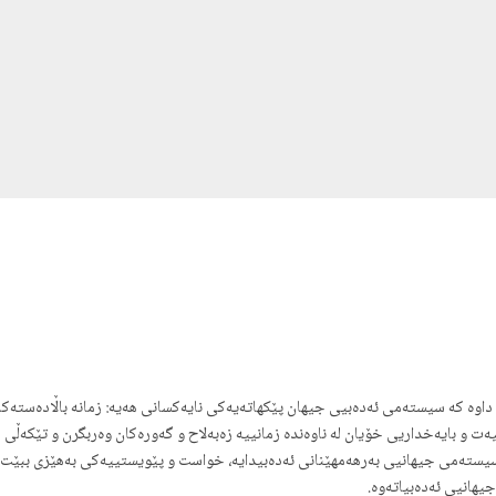
داوه کە سیستەمی ئەدەبیی جیهان پێکهاتەیەکی نایەکسانی ھەیە: زمانە باڵادەستەکان ل
ه‌ت و بایه‌خداریی خۆیان لە ناوەندە زمانییە زه‌به‌لاح و گەورەکان وەربگرن و تێکەڵی 
 سیستەمی جیهانیی بەرهەمهێنانی ئەدەبیدایە، خواست و پێویستییەکی بەهێزی ببێت بۆ ڕ
یهانیی ئەده‌بیاته‌وه.