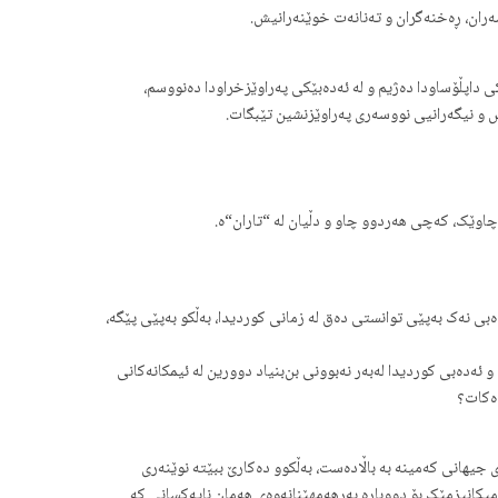
وسەران، ڕەخنەگران و تەنانەت خوێنەرانیش.
کی داپڵۆساودا ده‌ژیم و له ئەده‌بێکی پەراوێزخراودا ده‌نووسم،
رس و نیگه‌رانیی نووسەری په‌راوێزنشین تێبگات.
‌چاوێک، که‌چی هه‌ردوو چاو و دڵیان له “تاران“ە.
ەبی نەک به‌پێی توانستی ده‌ق له زمانی کوردیدا، بەڵکو به‌پێی پێگە،
 ئەدەبی کوردیدا له‌به‌ر نه‌بوونی بن‌بنیاد دوورین له ئیمکانه‌کانی
ه‌کات؟
 جیهانی که‌مینه به باڵاده‌ست، بەڵکوو ده‌کارێ ببێته نوێنەری
تە میکانیزمێک بۆ دووبارە بەرھەمھێنانەوەی ھەمان نایەکسانی کە