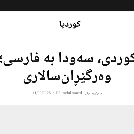
کوردیا
وردی، سه‌ودا به فارسی؛
وه‌رگێڕان‌سالاری
سەرنووسەران - Editorial board
·
11/08/2025