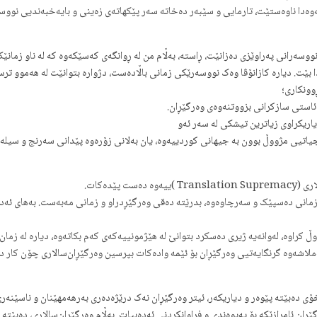
دنەوەدا ناوه‌ستێت، تارمایی و سێبەر دەخاتە سەر پێکهاتەی زه‌ینی و بایه‌خبه‌ندیی نو
ریی نووسەرانی پەراوێزی دەزانێت، ڕاسته، بەڵام من لە ڕوانگەی کەسێکەوە کە لە ناو زمانێ
ا بێت. دیاره کازانۆڤا وەک نووسه‌رێکی زمانی باڵاده‌ست، دژواره بتوانێت له هه‌موو ت
ڕوونکاری؛
ا ئاستی سازکرانی بزووتنه‌وه‌ی وه‌رگێڕان.
یاریکراوی زیاترین تیشکی له سه‌ر ئەو
 جیاتیی مژووڵ بوون به جیهانی کوردییه‌وه، یان‌ بەلانی زۆرەوە پێدانی سه‌رنج و سیله
زمانی ده‌سپێک و سه‌رچاوه‌وه، بدرێتە ده‌قی وه‌رگێڕدراو و زمانی مه‌به‌ست. بەهای ئەد
 کراوه، لەوانەیە ژیری ده‌سکرد بتوانێ له هێژمونییه‌که‌ی کەم بکاته‌وه، دیاره لە زمان و
ملاشه‌وه گرنگایه‌تیی وه‌رگێڕان بۆ ئێمە واده‌کات بپرسین وەرگێڕان‌سالاری چۆن کار د
خۆی دەبێتە پێوەر و دیاریکه‌ر، ئیتر وەرگێڕان نه‌ک درێژەدەری بەرهەمهێنان و ناسێنه‌ری
رگێڕان ئامرازێکە بۆ پەیوەندی و فراوانکردنی ئەدەبیات. بەڵام وه‌رگێڕان‌سالاری، دەبێ