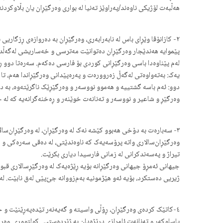
هه‌ڵبەت لۆژیکی ناوەند/په‌راوێز تەنیا لە بواری وەرگێڕان یان بڵاوکر
٢- کازانۆڤا وێڕای باس له نابه‌رابه‌ری، وەرگێڕان به ده‌روازه‌ی ڕزگا
پێموایە هه‌ندێجار وه‌رگێڕان ده‌توانێت مه‌ترسی و خه‌ساریشی له‌گه‌ڵد
له‌م پێناوه‌دا باسی وەرگێڕانی کوردی بۆ فارسی ده‌که‌م. سەرەتا دوو 
یه‌ک: به‌ته‌واوه‌تی له‌گه‌ڵ زەرووره‌ت و پەرەپێدانی وەرگێڕاندا هه‌م، ت
دوو: ئەم باسه گشتییه و هه‌موو نووسه‌ر و وه‌رگێڕێک ناگرێته‌وه، به د
وەرگێڕ و شاعیر و نووسه‌ر و ته‌نانه‌ت خوێنەر و ڕەخنه‌گرانه‌یه کە له
۳- سه‌باره‌ت به دۆخی هه‌بوو کێشە نه‌ک له وه‌رگێڕان، لە وەرگێڕان‌سالاری (Translation Supremacy )ییەوە دەست پێدەکات.
وەرگێڕان‌سالاری واته پرۆسه‌یه‌ک کە ناوه‌ندێتی، لە دەقی سه‌ره‌کی و 
تیراژ و په‌سه‌ندکرانی لە زمانی فارسیدا دیاری بکرێت.
جیهانی ئەمڕۆ جیهانی وه‌رگێڕانە بۆیە ڕێژه‌یه‌ک له وه‌رگێڕسالاری قبووڵ
ژیریی ده‌ستکرد، بۆیه ئەو هێژمونیه بەم‌زووانه جێ‌پێی لەق نابێت. لە
٤-کاتێک کرده‌‌ی وەرگێڕان، ڕۆڵی واسیته و گه‌یه‌نه‌ر تێدەپەڕێنێت و 
پاساوکه‌ر و ته‌نانه‌ت ئامرازی درێژەدان به ژێرده‌ستیی کولتووری. وە