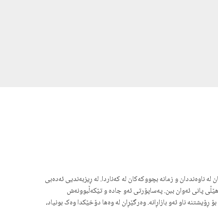
ە ناوەنددان و زمانە بچووکەکان له که‌ناردا. لە ڕیزبەندیی ئەدەبی
هێڵی پانی ئەوان ببن. په‌ساپۆرتی ئەو جاده و تێکەڵبوونه‌ش
ۆیشتنه ناو ئەو بازاڕانە. وەرگێڕان لە وەها دۆخێکدا وه‌ک بونیاد،