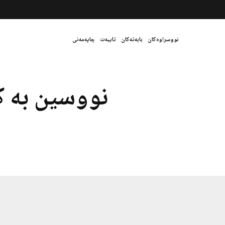
نووسراوەکان
بابەتەکان
تایبەت
چاپەمەنی
نووسین به ک