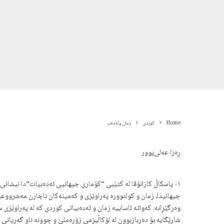
Home
کوردی
زمان وئەدەب
ڕەزا عه‌لی‌پوور
۱- پاسکاڵ کازانۆڤا لە کتێبی “کۆماری جیهانیی ئەدەبیات“دا نیشانی 
جیهانیدا، زمان و کولتوورە پەراوێزی و که‌مینه‌کان ناچارن مه‌شرووعی
وەرگێڕانە. که‌واته ئاساییە زمان و ئەدەبیاتی کوردی کە لە پەراوێزی
شاڕێگایە بۆ دەربازبوون لە لۆکاڵیزمی زۆرەملێ و چوونە ناو گه‌ڕیانی ج