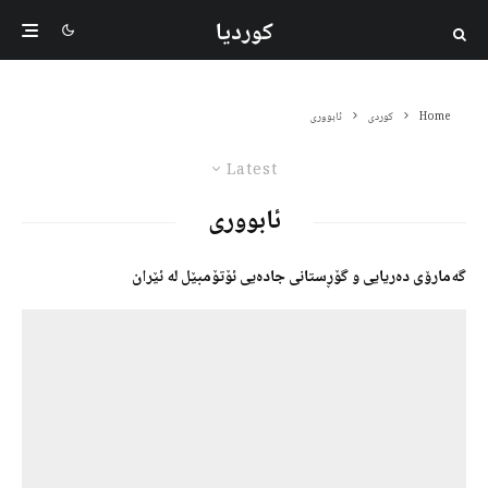
کوردیا
Home
کوردی
ئابووری
Latest
ئابووری
گەمارۆی دەریایی و گۆڕستانی جادەیی ئۆتۆمبێل لە ئێران