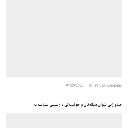
07/20/2025
·
Dr. Pejvak Kokabian
جیاوازیی نێوان میللەتان و چۆنییەتی داڕشتنی سیاسەت