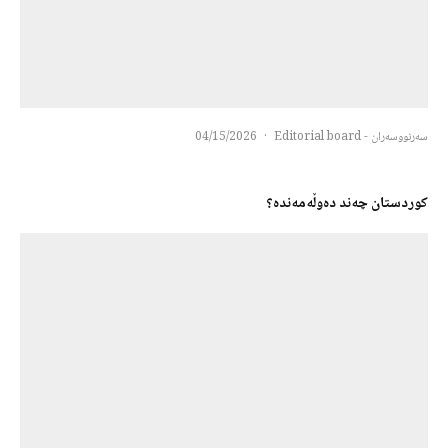
سەرنووسەران - Editorial board
·
04/15/2026
کوردستان چەند دەوڵەمەنده؟