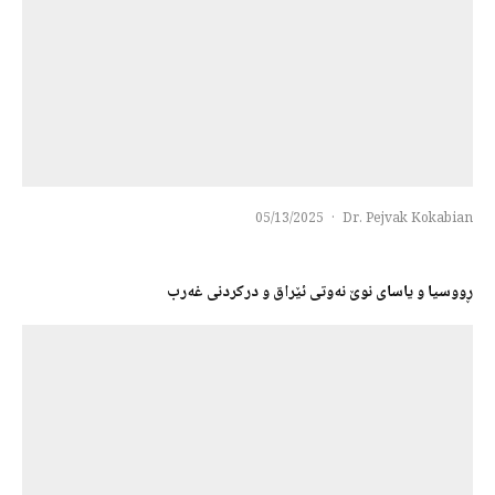
05/13/2025
·
Dr. Pejvak Kokabian
ڕووسیا و یاسای نوێ نەوتی ئێراق و درکردنی غەرب