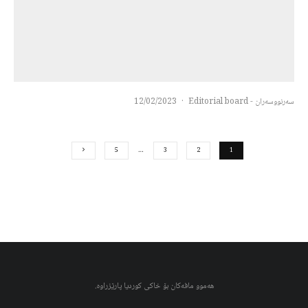
سەرنووسەران - Editorial board
·
12/02/2023
5
…
3
2
1
هەموو مافەکان بۆ خاکی کوردیا پارێزراوە.