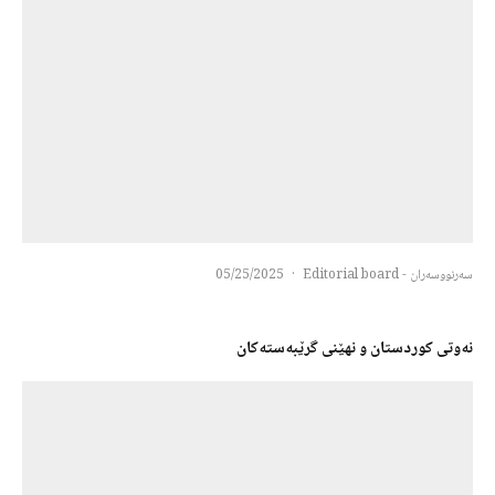
سەرنووسەران - Editorial board
·
05/25/2025
نەوتی کوردستان و نهێنی گرێبەستەکان