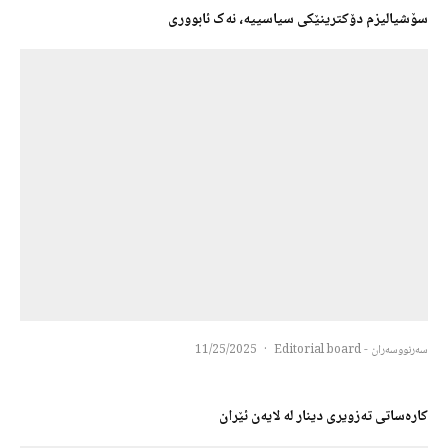
سۆشیالیزم دۆکترینێکی سیاسییە، نەک ئابووری
سەرنووسەران - Editorial board
·
11/25/2025
کارەساتی تەزویری دینار لە لایەن ئێران