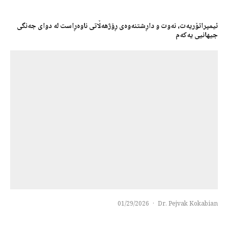
ئیمپراتۆریەت، نەوت و داڕشتنەوەی ڕۆژهەڵاتی ناوەڕاست لە دوای جەنگی
جیهانیی یەکەم
01/29/2026
·
Dr. Pejvak Kokabian