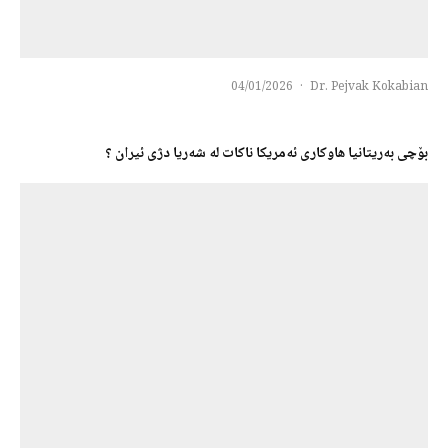
04/01/2026
·
Dr. Pejvak Kokabian
بۆچی بەریتانیا هاوکاری ئەمریکا ناکات لە شەریا دژی ئیران ؟