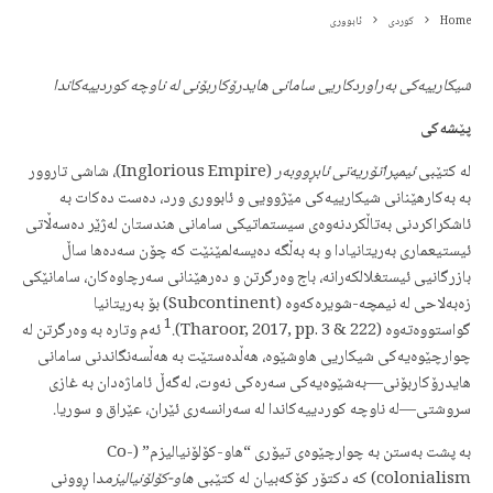
Home
کوردی
ئابووری
شیکارییەکی بەراوردکاریی سامانی هایدرۆکاربۆنی لە ناوچە کوردییەکاندا
پێشەکی
لە کتێبی
ئیمپراتۆریەتی ئابڕووبەر
(Inglorious Empire)، شاشی تاروور
بە بەکارهێنانی شیکارییەکی مێژوویی و ئابووری ورد، دەست دەکات بە
ئاشکراکردنی بەتاڵکردنەوەی سیستماتیکی سامانی هندستان لەژێر دەسەڵاتی
ئیستیعماری بەریتانیادا و بە بەڵگە دەیسەلمێنێت کە چۆن سەدەها ساڵ
بازرگانیی ئیستغلالکەرانە، باج وەرگرتن و دەرهێنانی سەرچاوەکان، سامانێکی
زەبەلاحی لە نیمچە-شویرەکەوە (Subcontinent) بۆ بەریتانیا
1
گواستووەتەوە (Tharoor, 2017, pp. 3 & 222).
ئەم وتارە بە وەرگرتن لە
چوارچێوەیەکی شیکاریی هاوشێوە، هەڵدەستێت بە هەڵسەنگاندنی سامانی
هایدرۆکاربۆنی—بەشێوەیەکی سەرەکی نەوت، لەگەڵ ئاماژەدان بە غازی
سروشتی—لە ناوچە کوردییەکاندا لە سەرانسەری ئێران، عێراق و سوریا.
بە پشت بەستن بە چوارچێوەی تیۆری “هاو-کۆلۆنیالیزم” (Co-
colonialism) کە دکتۆر کۆکەبیان لە کتێبی
هاو-کۆلۆنیالیزم
دا ڕوونی