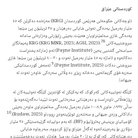
کوردستانی عێراق
ناوچەکانی حکومەتی هەرێمی کوردستان (KRG) مەزەندە دەکرێن کە ٤٥
ملیار بەرمیل یەدەگی نەوتی شایانی دەرهێنان و ٢٥ تریلیۆن پێ سێجا
یەدەگی غازی سەلمێنراویان هەبێت، بەپێی ڕاپۆرتی وەزارەتی سامانە
7
8
سروشتییەکانی KRG (KRG MNR, 2025; AGSI, 2025).
پەیمانگای
سیاسەتی گشتیی پەین (Payne Institute) ئەم ژمارانە پشتڕاست
دەکاتەوە و ئاماژە بە ٤٥ ملیار بەرمیل نەوت و ٢٠-٤٠ تریلیۆن پێ سێجا غازی
9
سروشتی دەکات (Payne Institute, 2025).
ئەمەش کوردستانێکی
سەربەخۆی گریمانەیی دەخاتە ڕیزی دە وڵاتی سەرەکی خاوەن نەوت لە
جیهاندا.
کێڵگە نەوتییەکانی کەرکوک، کە یەکێکن لە کۆنترین کێڵگە نەوتییەکان لە
ڕۆژهەڵاتی ناوەڕاست و دەرهێنانی سەرەتایی نەوت تێیدا دەگەڕێتەوە بۆ
ساڵی ١٩٢٧، حاوی ٨.٩-١٠ ملیار بەرمیل یەدەگی سەلمێنراوی ماوەن بەپێی
10
داتاکانی وزەی جیهانی و سەنتەری توێژینەوەی ڕووداو (Rudaw, 2025).
کۆمپانیای بریتیش پەترۆلیۆم (BP)، کە بەم دواییانە گرێبەستێکی ٢٥ ملیار
دۆلاری بۆ پەرەپێدانەوە لەگەڵ عێراق واژۆ کردووە، سەرچاوە شایانی
دەرهێنانەکانی کەرکوک بە تا ٢٠ ملیار بەرمیل هاوتای نەوت دەخەمڵێنێت و