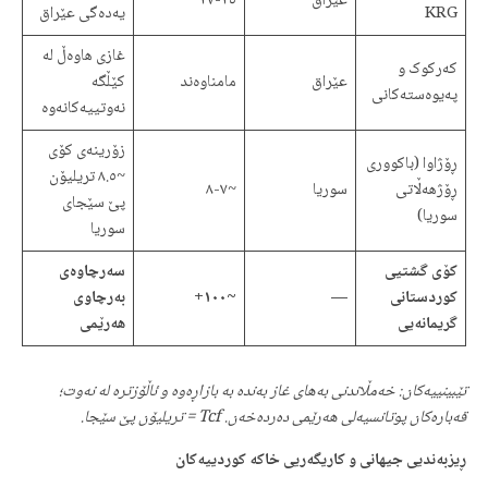
عێراق
٢٥-٢٧
KRG
یەدەگی عێراق
غازی هاوەڵ لە
کەرکوک و
عێراق
مامناوەند
کێڵگە
پەیوەستەکانی
نەوتییەکانەوە
زۆرینەی کۆی
ڕۆژاوا (باکووری
~٨.٥ تریلیۆن
ڕۆژهەڵاتی
سوریا
~٧-٨
پێ سێجای
سوریا)
سوریا
کۆی گشتیی
سەرچاوەی
کوردستانی
—
~١٠٠+
بەرچاوی
گریمانەیی
هەرێمی
تێبینییەکان: خەمڵاندنی بەهای غاز بەندە بە بازاڕەوە و ئاڵۆزترە لە نەوت؛
قەبارەکان پوتانسیەلی هەرێمی دەردەخەن. Tcf = تریلیۆن پێ سێجا.
ڕیزبەندیی جیهانی و کاریگەریی خاکە کوردییەکان