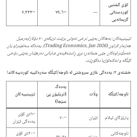
کۆی گشتیی
کوردستانی
—
~٧٤.٦
~٥.٢٢٢
گریمانەیی
تێبینییەکان: بەهاکان بەپێی نرخی نەوتی برێنت نزیکەی ٧٠ دۆلار/بەرمیل
هەژمار کراون (Trading Economics, Jan 2026). یەدەگە سەلمێنراو یان
خەمڵێنراوەکان جێی متمانەن؛ بڕی ڕاستەقینەی شایانی دەرهێنان بەپێی دۆخی
کێڵگە و تەکنەلۆژیا دەگۆڕێت.
خشتەی ٢: یەدەگی غازی سروشتی لە ناوچە/کێڵگە سەرەکییە کوردییەکاندا
یەدەگ
ناوچە/کێڵگە
وڵات
(تریلیۆن پێ
تێبینییەکان
سێجا)
~٦٪ی کۆی
پارێزگای ئیلام
ئێران
~٧٠
یەدەگی ئێران
ناوچەکانی
~٢٠٪ی کۆی