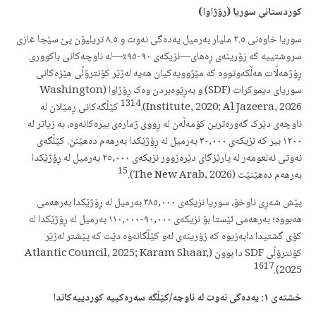
کوردستانی سوریا (رۆژاوا)
سوریا خاوەنی ٢.٥ ملیار بەرمیل یەدەگی نەوت و ٨.٥ تریلیۆن پێ سێجا غازی
سروشتییە کە زۆرینەی ڕەهای—نزیکەی ٩٠-٩٥٪—لە ناوچەکانی باکووری
ڕۆژهەڵات هەڵکەوتووە کە مێژوویەکیان هەیە لەژێر کۆنترۆڵی هێزەکانی
سوریای دیموکرات (SDF) و بەڕێوەبردن وەک ڕۆژاوا (Washington
13
14
Institute, 2020; Al Jazeera, 2026).
کێڵگەکانی ڕمێلان لە
ناوچەی دێرک گەورەترین کۆمەڵەن لە ڕووی ژمارەی بیرەکانەوە، بە زیاتر لە
١٢٠٠ بیر کە نزیکەی ٣٠,٠٠٠ بەرمیل لە ڕۆژێکدا بەرهەم دەهێنن. کێڵگەی
نەوتی ئەلعومەر لە پارێزگای دێرەزوور نزیکەی ٢٥,٠٠٠ بەرمیل لە ڕۆژێکدا
15
بەرهەم دەهێنێت (The New Arab, 2026).
پێش شەڕی ناوخۆ، سوریا نزیکەی ٣٨٥,٠٠٠ بەرمیل لە ڕۆژێکدا بەرهەمی
هەبووە؛ بەرهەمی ئێستا بۆ نزیکەی ٩٠,٠٠٠-١١٠,٠٠٠ بەرمیل لە ڕۆژێکدا لە
کۆی گشتیدا دابەزیوە کە زۆرینەی لەو کێڵگانەوە دێت کە پێشتر لەژێر
کۆنترۆڵی SDF دا بوون (Atlantic Council, 2025; Karam Shaar,
16
17
2025).
خشتەی ١: یەدەگی نەوت لە ناوچە/کێڵگە سەرەکییە کوردییەکاندا