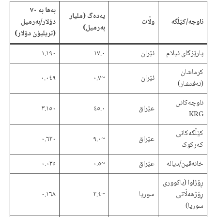
بەها بە ٧٠
یەدەگ (ملیار
ناوچە/کێڵگە
وڵات
دۆلار/بەرمیل
بەرمیل)
(تریلیۆن دۆلار)
پارێزگای ئیلام
ئێران
١٧.٠
١.١٩٠
کرماشان
ئێران
~٠.٧
٠.٠٤٩
(نەفتشار)
ناوچەکانی
عێراق
٤٥.٠
٣.١٥٠
KRG
کێڵگەکانی
عێراق
~٩.٠
٠.٦٣٠
کەرکوک
خانەقین/دیالە
عێراق
~٠.٥
٠.٠٣٥
ڕۆژاوا (باکووری
ڕۆژهەڵاتی
سوریا
~٢.٤
٠.١٦٨
سوریا)