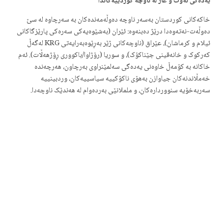
یەدەگی نەوت و غاز لە ناوچە کوردییەکاندا
خاکەکانی کوردستان بەسەر ناوچە دەوڵەمەندەکان بە سەرچاوە لە سێ
دەوڵەت-نەتەوەدا درێژ دەبنەوە: ئێران (بەشێوەیەکی سەرەکی پارێزگاکانی
ئیلام و کرماشان)، عێراق (ناوچەکانی ژێر بەڕێوەبەرایەتی KRG لەگەڵ
کەرکوک و خانەقینی جێناکۆک)، و سوریا (رۆژاوا/باكووری ڕۆژهەڵات). ئەم
خاکانە بە کۆمەڵ خاوەنی یەدەگی سەلمێنراوی بەرچاون، هەرچەندە
خەمڵاندنەکان جیاوازن بەهۆی ناکۆکییە سیاسییەکان، وردبینییە
سەربەخۆیە سنووردارەکان، و ململانێی بەردەوام لە هەندێک ناوچەدا.