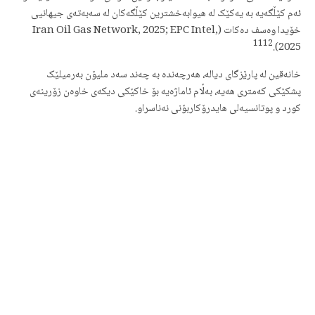
ئەم کێڵگەیە بە یەکێک لە هیوابەخشترین کێڵگەکان لە سەبەتەی جیهانیی
خۆیدا وەسف دەکات (Iran Oil Gas Network, 2025; EPC Intel,
11
12
2025).
خانەقین لە پارێزگای دیالە، هەرچەندە بە چەند سەد ملیۆن بەرمیلێک
پشکێکی کەمتری هەیە، بەڵام ئاماژەیە بۆ خاکێکی دیکەی خاوەن زۆرینەی
کورد و پوتانسیەلی هایدرۆکاربۆنی نەناسراو.