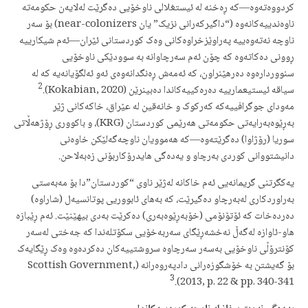
کردووەتەوە—کە ڕەخنە لە ئیستغلالی ناوخۆیی دەگرێت لەلایەن حکومەتە
ناوەندییەکانەوە (“داگیرکەرانی نزیک” یان near-colonizers) بۆ سەر
ناوچە نەتەوەییە پەراوێزخراوەکانی وەک کوردستانی ئێران—ئەم شیکارییە
ڕوونی دەکاتەوە کە چۆن ئەم سەرچاوانە بە سوودێکی ناوخۆیی
سنووردارەوە دەرهێنراون، کە ئەمەش ڕەنگدانەوەی ئەو ئەلگۆیانەیە کە لە
2
سیاقە ئیستیعمارییە دەرەکییەکاندا دەبینرێن (Kokabian, 2020).
مەودای جوگرافییەکە کەرکوک و خانەقین لە عێراق، خاکەکانی ژێر
بەڕێوەبەرایەتی حکومەتی هەرێمی کوردستان (KRG)، و باکووری ڕۆژهەڵاتی
سوریا (رۆژاوا) دەگرێتەوە—کە هەموویان ناوچەگەلێکن خاوەنی
دانیشتووانی کوردی بەرچاو و یەدەگی هایدرۆکاربۆنی زەبەلاحن.
یەکگرتنی گریمانەیی ئەم خاکانە لەژێر ناوی “کوردستان”دا بۆ مەبەستی
بەراوردکاری لەبەرچاو دەگیرێت، کە بەهای ئابووریی پوتانسیەل (شاراوە)
دەردەخات کە ئۆتۆنۆمی (خۆبەڕێوەبەری) دەکرێت بەدی بیهێنێت. ئەم ڕێبازە
هاو-ئاوازە لەگەڵ نەخشەڕێگای سەربەخۆیی سکۆتلەندا کە جەختی لەسەر
کۆنترۆڵی ناوخۆیی بەسەر سەرچاوە سروشتییەکان دەکردەوە وەک ڕێگایەک
بۆ گەیشتن بە خۆشگوزەرانی دادپەروەرانە (Scottish Government,
3
2013, p. 22 & pp. 340-341).