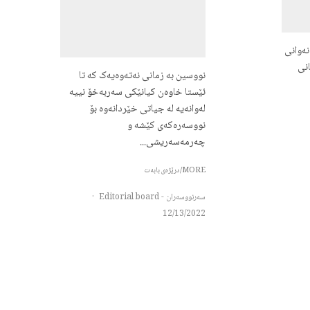
ەوانی
١” لە زمانی
نووسین بە زمانی نەتەوەیەک کە تا
ئێستا خاوەن کیانێکی سەربەخۆ نییە
لەوانەیە لە جیاتی خێردانەوە بۆ
نووسەرەکەی کێشە و
چەرمەسەریشی...
MORE/درێژەی بابەت
سەرنووسەران - Editorial board
·
12/13/2022