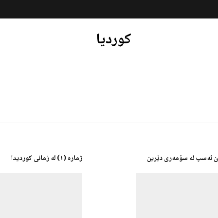
کوردیا
ن ئەسپ لە سۆمەری دێرین
ژمارە (١) لە زمانی کوردیدا