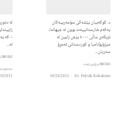
د. کوکەبیان پێشەکی سۆمەرییەکان
لە دەور
یەکەم شارستانییەت بوون لە جیهاندا،
نزیکەی ساڵی ٤٠٠٠ پێش زایین لە
– کە یە
میزۆپۆتامیا و کوردستانی ئەمڕۆ
لە...
سەریان...
MORE/درێژەی بابەت
MORE/درێژەی بابەت
سەرنووسەران - oard
29/2025
06/26/2025
·
Dr. Pejvak Kokabian