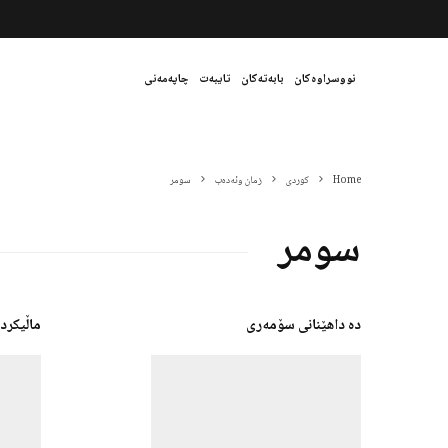
نووسراوەکان
بابەتەکان
تایبەت
چاپەمەنی
Home
کوردی
زمان وئەدەب
سومر
سومر
دە داهێنانی سۆمەری
ماڵیکرد