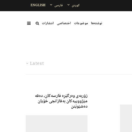
کوردی
فارسی
ENGLISH
نوشتەها
موضوعات
اختصاصی
انتشارات
Latest
زۆربەی وه‌رگێڕە فارسه‌کان، دەقە
مێژووییەکان به‌قازانجی خۆیان
دەشێوێنن