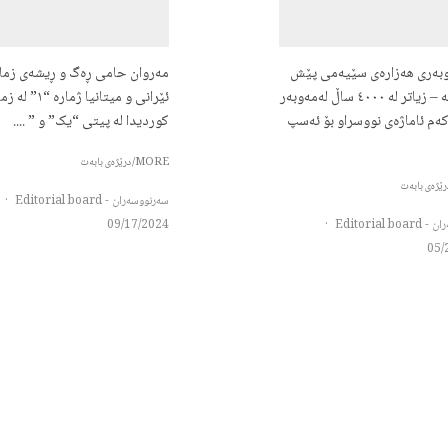
وبەری هەزارەی سێیەمی پێش
مەروان حامی ڕەگ و ڕیشەی زمان
زاییندایە – زیاتر لە ٤٠٠٠ ساڵ لەمەوبەر
ئێرانی و میتانیا ژمارە “
کەم ئاماژەی نووسراو بۆ ئەسپ
کوردیدا لە پیتی “یک” و ” ....
MORE/درێژەی بابەت
سەرنووسەران - Editorial board
·
Editorial b
·
09/17/2024
05/