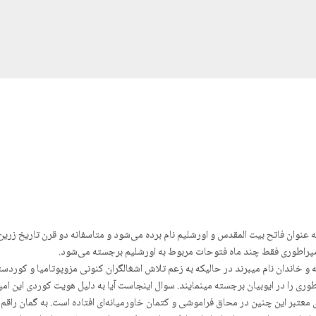
 به عنوان فاتح بیت المقدس و اورشلیم نام بردە می‌شود و متاسفانه دو قرن تاریخ زر
مپراطوری فقط چند ماه فتوحات مربوط به اورشلیم برجسته می‌شود.
ه و خاندان نام میبرند در حالیکه به زعم تلاش اشغالگران کنونی مزوپوتامیا و کوردست
ری را در ایوبیان برجسته مینمایند. سوال اینجاست آیا به دلیل هویت کوردی این ام
عتبر این چنین در محاق فراموشی و کتمان خاورمیانەای افتادە است. به گمان راقم ا