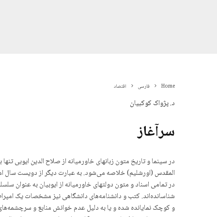
Home
فارسی
اقتصاد
د. پژواک کوکبیان
سرآغاز
در سینما و تاریخ متون زبانهای خاورمیانه از صلاح الدین ایوبی تنها
المقدس (اورشلیم) خلاصه می‌شود. به عبارت دیگر از دویست سال ا
در تمامی اسناد و متون دولتهای خاورمیانه از ایوبیان به عنوان سلسل
شناسانده‌اند. کتب و دانشنامەهای دانشگاهی نیز مشخصات یک امپراطو
و کوچک نمایاندە شدە و یا به دلیل عدم خوانش منابع و سرچشمەهای م