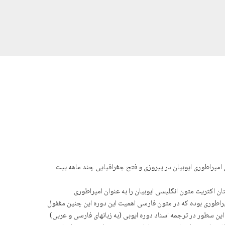
ین امپراطوری ایوبیان در پیروزی و فتح جغرافیایی چند ماهه بیت
ان اکثریت متون انگلیسی ایوبیان را به عنوان امپراطوری
پراطوری بوده که در متون فارسی اهمیت این دورە این چنین مغفول
ین سطور در ترجمە اسناد دورە ایوبی (به زبانهای فارسی و عربی)