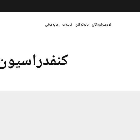
نووسراوەکان
بابەتەکان
تایبەت
چاپەمەنی
کنفدراسیون 