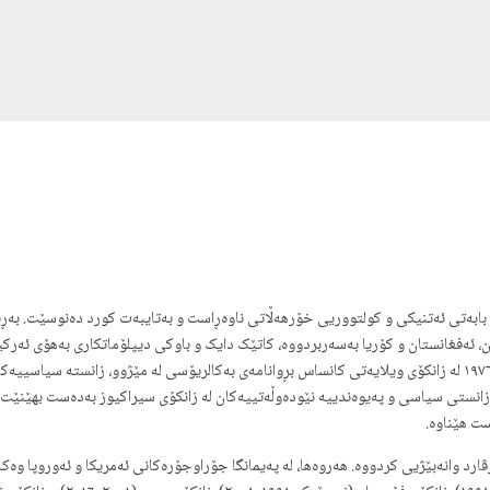
ئەفغانستان و کۆریا بەسەربردووە، کاتێک دایک و باوکی دیپلۆماتکاری بەهۆی ئەرکیان
بەناوبانگترین مێژوونووسە بە ڕەگەز کوردە هاوچەرخەکان، لە ساڵی ١٩٧٦ لە زانکۆی ویلایەتی کانساس بڕوانامەی بەکالریۆ
ت هێناوە.