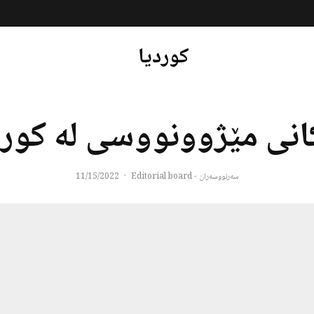
کوردیا
انی مێژوونووسی لە کور
سەرنووسەران - Editorial board
·
11/15/2022