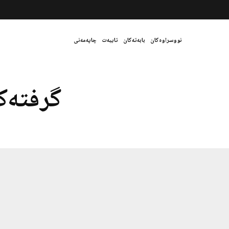
نووسراوەکان
بابەتەکان
تایبەت
چاپەمەنی
گرفتەک