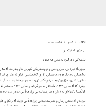
Home
کوردی
فه‌لسه‌فەومێژوو
د. مێهرداد ئێزەدی
پێشەکی وەرگێڕ: دەشتی مەحمود
بەلجیکی لەدایک بووە. بەشێکی زۆری گەنجێتیی خۆی لە عێراق، ئێران، 
کۆڵمبیا دکتۆرای لە زمان و شارستانیەتی ڕۆژهەڵاتی ناوەڕاست بەدەس