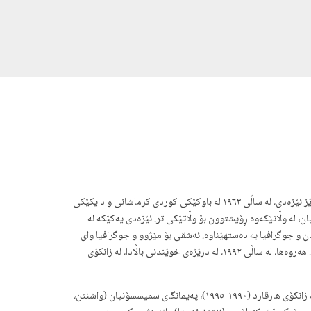
مێهرداد ئێزەدی، مێژووناس و نووسەرێکی کوردی هاوچەرخە، لەسەر بابەتی ئەتنیکی و کولتووریی خۆرهەڵاتی ناوەڕاست و بەتایبەت کورد دەنوسێت. بەڕێز ئێزەدی، لە ساڵی ١٩٦٣ لە باوکێکی کوردی کرماشانی و دایکێکی
، لە وڵاتێکەوە ڕۆیشتوون بۆ وڵاتێکی تر. ئێزەدی یەکێکە لە
سی لە مێژوو، زانستە سیاسییەکان و جوگرافیا بە دەستهێناوە. ئەشقی بۆ مێژوو و جوگرافیا وای
لێکرد کە لە ساڵی ١٩٧٨، ماستەر لە جوگرافیا و ساڵی ١٩٧٩ ماستەر لە زانستی سیاسی و پەیوەندییە نێودەوڵەتییەکان لە زانکۆی سیراکیوز بەدەست بهێنێت. هەروەها، لە ساڵی ١٩٩٢، لە درێژەی خوێندنی باڵادا، لە زانکۆی
ئیزەدی لە بەشی زمان و شارستانیەتی ڕۆژهەڵاتی نزیک لە زانکۆی هارڤارد وانەبێژیی کردووە. هەروەها، لە پەیمانگا جۆراوجۆرەکانی ئەمریکا و ئەوروپا وەک زانکۆی هارڤارد (١٩٩٠-١٩٩٥)، پەیمانگای سمیسسۆنیان (واشنتن،