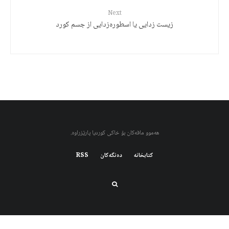
Next
زیست زدایی یا اسطورەزدایی از جسم کورد
هەموو مافەکان بۆ خاکی کوردیا پارێزراوە.
کتابخانه
دەنگەکان
RSS