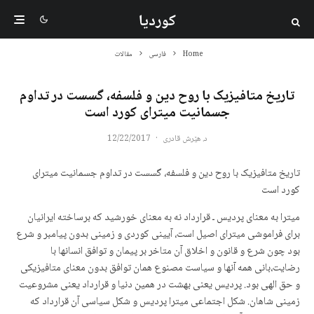
کوردیا
Home
فارسی
مقالات
تاریخ متافیزیک با روح دین و فلسفه، گسست در تداوم
جسمانیت میترای کورد است
د. هێرش قادری
·
12/22/2017
تاریخ متافیزیک با روح دین و فلسفه، گسست در تداوم جسمانیت میترای
کورد است
میترا به معنای پردیس ـ قرارداد نه به معنای خورشید که برساخته ایرانیان
برای فراموشی میترای اصیل است، آیینی کوردی و زمینی بدون پیامبر و شرع
بود چون شرع و قانون و اخلاق آن متاخر بر پیمان و توافق انسانها با
رضایت،بانی همه آنها و سیاست مصنوع همان توافق بدون معنای متافیزیکی
و حق الهی بود. پردیس یعنی بهشت در همین دنیا و قرارداد یعنی مشروعیت
زمینی شاهان. شکل اجتماعی میترا پردیس و شکل سیاسی آن قرارداد که