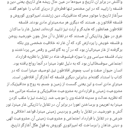
واکنش در برابر آن، تاریخ و میوەها در عین حال ریشه های تاریخ، یعنی دین و
فلسفه را زایید که در این مختصر تنها قطرەای از دریای کتاب را خواهم گفت.
سرآغاز تاریخ با موتور محرکه متافیزیک، دین زرتشت، امپراتوری کوروش و
فلسفه افلاتون و.. هستند که دیگری هر سه،میترای مادی بودند. فلسفه
افلاطون همانطور که هایدگر و آرنت نیز تایید کردەاند، تمثیل غار با ساکنان
غرق در جهل وتاریکی آن هستند که در تقابل با آن مثل چون خورشید روشن
و فلسفه خویش را پردازش کرد که آن غار نه خلاقیت شخصی وی بلکه
برگرفته از غار میترائیان بود که در آن به گاوکشی و رقص می پرداختند و
بنیاد فلسفه سیاسی وی با سوژه فیلسوف شاه در تقابل با نظریه قرارداد
اجتماعی سوفسطائیان بود که به دلیل نفوذ میترا در آنجا رواج یافته بود.
انسان حیوان صفت و اسب چموش افلاطون نیز، توصیف میترا است که در
کتاب با استناد گفتەام. بنابراین دیگری فلسفه که آغازگر آن افلاطون است،
میترای مادی است و این یعنی گسست از زمین و جسم، به روح و متافیزیک، از
مشروعیت زمینی و قراردادی به مشروعیت متافیزیکی و سلسله مراتبی شد
که نظریه عدالت و مدینه فاضله وی را موجب شد. زرتشت نیز با ملقب کردن
میترا به اهریمن و برساختن اهورا در برابر آن، در تقابل با تاریکی غار میترا، نور
آتش و خورشید، در تقابل با رقص و پردیس زمینی میترا، قواعد اخلاقی و
شرعی و در تقابل با قرارداد اجتماعی و مشروعیت زمینی آن، مشروعیت الهی
و دینی شاهان را برساخت که امپراتوری کوروش به قول هگل آغازگر تاریخ،