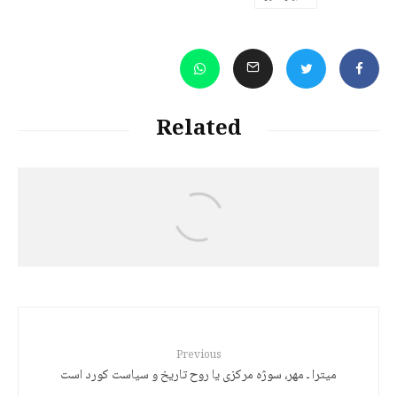
Related
د. هێرش قادری
نقد گفتمان فلسفی مدرنیته: نیچه و گذار به
پست مدرن
Previous
میترا ـ مهر، سوژه مرکزی یا روح تاریخ و سیاست کورد است