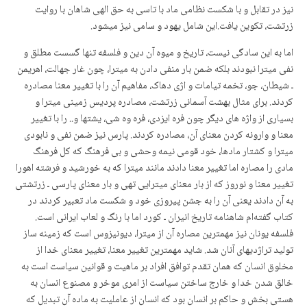
نیز در تقابل و با شکست نظامی ماد با تاسی به حق الهی شاهان با روایت
زرتشت، تکوین یافت.این شامل یهود و سامی نیز میشود.
اما به این سادگی نیست، تاریخ و میوه آن دین و فلسفه تنها گسست مطلق و
نفی میترا نبودند بلکه ضمن بار منفی دادن به میترا، چون غار جهالت، اهریمن
ـ شیطان، جو، تخمه تیامات و اژی دهاک، مفاهیم آن را با تغییر معنا مصادره
کردند. برای مثال بهشت آسمانی زرتشت، مصادره پردیس زمینی میترا و
بسیاری از واژه های دیگر چون فره ایزدی، فره وه شی، یشتها و.. را با تغییر
معنا و وارونه کردن معنای آن، مصادره کردند. پارس نیز ضمن نفی و نابودی
میترا و کشتار مادها، خود قومی نیمه وحشی و بی فرهنگ که کل فرهنگ
مادی را مصاره اما تغییر معنا دادند مانند میترا که به خورشید و فرشته اهورا
تغییر معنا و نوروز که از بار معنای میترایی تهی و بار معنای پارسی ـ زرتشتی
به آن دادند یعنی آن را به جشن پیروزی خود و شکست ماد تعبیر کردند در
کتاب گفتەام شاهنامه تاریخ انیران ـ کورد اما با رنگ و لعاب ایرانی است.
فلسفه یونان نیز مهمترین مصاره آن از میترا، دیونیزوس است که زمینه ساز
تولید تراژدیهای آنان شد. شاید مهمترین تغییر معنا، تغییر معنای خدا از
مخلوق انسان که همان تقدم توافق افراد بر ماهیت و قوانین سیاست است به
خالق شدن خدا و خارج ساختن سیاست از امری موخر و مصنوع انسان به
هستی بخش و حاکم بر انسان بود که انسان از عاملیت به ماده آن تبدیل که