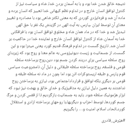
نتیجه خالق شدن خدا بود و با به آسمان بردن خدا، شاه و سیاست نیز از
کنترل توافق انسان خارج و در تداوم نظم کیهانی خدا تعبیر که انسان برده و
ماده آن شد و فرەایزدی کوردی که به معنی تکثر شاهی بود با مصادره و تغییر
معنای آن توسط ایران ـپارس، به آیت الهی در گزینش یک نفر با حق الهی
تبدیل شد و خدا که در ماد همان شاه و مخلوق توافق انسان بود با فرافکنی
خدا به آسمان، شاه از کنترل توافق انسان خارج و نماینده خدا در حاکمیت بر
انسان شد. تاریخ گسست در تداوم فرهنگ قدیم کورد یعنی میترا بود و این
گسست، از جسمانیت و زیست دیونیزوسی به عالم معنا و روح بود که زیربنای
روح، سلطه سیاسی برای دربند کردن جسم بود دین،روح برساخته سلطه
قومی و فلسفه، روح برساخته سلطه طبقاتی و دلیل آن، نامشروعیت سیاسی
قوم پارس و طبقه اریستوکرات اتن بود اما چون در ماد نه سلطه طبقه و
قومی بر دیگری بلکه توافق و قرارداداجتماعی بود، نیازی به برساختن روح
نداشتند به همین دلیل نیازی به متافیزیک و خدای خالق و بهشت نیز نبود که
ابزار هژمونیک سلطه شود. باید به جسمانیت بازگردیم تا از قفس کردن و مرگ
جسم کوردها، توسط احزاب و دیگریها،با روحهای برساخته ازادی و استقلال
کورد،اتحاد، اسلام، امنیت و… را بگیریم.
#هێرش_قادری