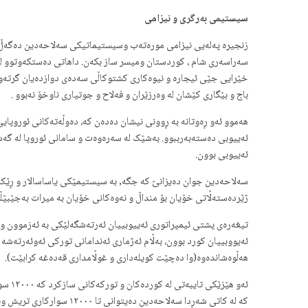
سیستیمی بەرگری و نیزامی
زنجیرە پەلەیی نیزامی مورەتەب وسیستیماتیکی سەلاحەدین دەگەڵ پووڵ 
خێرایی جێی ئیجارە و نیوەکاری کشتوکاڵی سەدەی دوازدەیان گرتەوە،
باج و بێگاری کێشان لە وەرزێران و فەلاح و جوتیاری ناوخۆ نەبوو .
هەموو ئەو ڕەوتانە بە ڕوونی نیشان دەدەن کە، دەوڵەتەکانی ئوروپایی
ئەییوبی دەستەبەرببوو. بەشێک لە سەرەوەت و سامانی ئوروپا لە گەش
ئەییوبی بوون.
سەلاحەدین جوان دەیزانێ کە جگە, بە سیستیمێکی یاساسالار و ڕێک و
ژێردەستەڵاتی خۆیان بۆ منداڵ و نەوەکانی خۆیان بە میرات بەجێبێڵن 
ئەیووبییان کورد بوون، بەڵام ئەژماری ئەندامانی تورکی ئەوئەرتەشە
هەڵوەشاندەوە(وا دەچێت کویلەداری و غوڵامداری قەدەغە کرابێت).