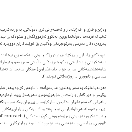
وەزیر و قازی و خەزێنەدار و ئەفسەرانی تری دەوڵەتی, بە وردەکارییەک
تەنیا لەخزمەت دەوڵەتدا بوون، بەڵکوو ئەزموونگەل و شێوەگەلی ئیدارە
پەروەردەکان دەرسی بەرێوەبردنی وڵاتیان بۆ خوێندکاران دووبارە ئە
لەڕوانگەی یاسایی و پێکهاتەییەوە، ڕێگا چارەی سەلاحەدین، نیشاندە
دابەشکردنی پادشایەتی بە کۆ هەرێمێکی ماڵیاتی سەربەخۆ و ئیماڕاتگە
شاهەنشاهییەکانی سەربەخۆ دا دابەشکراون( جێگای سرنجە کە تەنیا دە
سیاسی و ئابووری له ڕۆژهەلاتی ناویندا ).
هەر ئەیالەتێک بە سەر چەندین شاردەوڵەت دا دابەش کراوە وهەر شارد
پۆلیس و هێز گەلی پاراستنی خۆبەرێوەبەرو سەربەخۆ بووە. ئیدارەیە
و ئەوانی کە سەردانیان دەکردن، سازکرابوون. بێوچان یەک نووسینگ
لێپرسینەوە لەمەڕ تاوانبارانی توجاڕەت ،و کاسبەکان و بازاڕییەکان
ئابووری ، پۆلیسی و مەزهەبی وەستۆ بووە کە لەوانە، پارێزگاری لە 