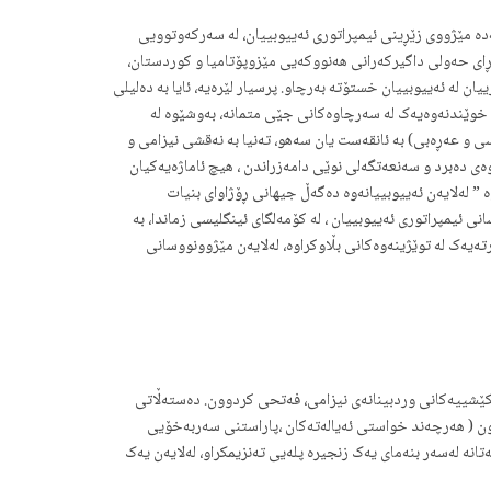
ە مێژووی زێڕینی ئیمپراتوری ئەییوبییان، لە سەرکەوتوویی
رەڕای حەولی داگیرکەرانی هەنووکەیی مێزوپۆتامیا و کوردستان،
 لە ئەییوبییان خستۆتە بەرچاو. پرسیار لێرەیە، ئایا بە دەلیلی
ی خوێندنەوەیەک لە سەرچاوەکانی جێی متمانە، بەوشێوە لە
رسی و عەڕەبی) بە ئانقەست یان سەهو، تەنیا بە نەقشی نیزامی و
ی دەبرد و سەنعەتگەلی نوێی دامەزراندن ، هیچ ئاماژەیەکیان
 لەلایەن ئەییوبییانەوە دەگەڵ جیهانی ڕۆژاوای بنیات
 لە دوو سەدەی ڕابردوو دا، مێژوونووسانی ئیمپراتوری ئەییوبییان ، لە کۆمەلگای ئینگلیسی زماندا، بە
رتەیەک لە توێژینەوەکانی بڵاوکراوە، لەلایەن مێژوونووسانی
نکێشییەکانی وردبینانەی نیزامی، فەتحی کردوون. دەستەڵاتی
وون ( هەرچەند خواستی ئەیالەتەکان ،پاراستنی سەربەخۆیی
تانە لەسەر بنەمای یەک زنجیرە پلەیی تەنزیمکراو، لەلایەن یەک