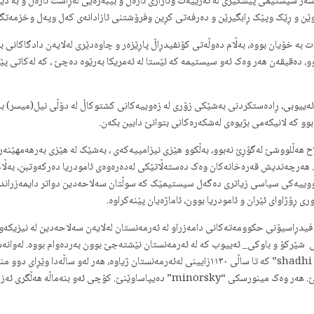
 سەر سیستیمی پێشگیری لە ئەزییەت وئازاری ئاژەڵ و بێبەزەیی لەڕاست ئاژەڵ و بە د
ن و ڕێک وپێک ڕابگیرێن و دەرفەتی کڕین وفرۆشتنی ئازادانەی کەل وپەل وخزمەتگوزا
بە خۆیان بووە، بەڵام دەوڵەتی کۆنفیدڕاڵ پاڕێزەر و چاوەدێری لەلایەن دادگاکانی ب
وو، دەقیقەن هەر وەک ئەو سیستیمە کە ئێستا لە ئەمریکا بەرێوە دەچێ ، کە لەکاتی پ
ئەییوبی، ڕادەستکردنی بەشێکی زۆری لە زەوییەکانی کشتوکاڵ لە دۆڵی نیل(میسر) 
 هەڵلووشێ لەگۆڕێ نەبوو، بەڵکوو هێزی نیزامییەکەی ، بەشێک لە هێزی بەرهەمهێنەری 
ێ. هەرچەندیش قەرەخانەکان وەک دەستەڵاتێکی لەدەرەوەی ئامودریا دەرکەوتبن، بەڵ
ییەکی سیاسی زیاتری دەگەل سیستیمێک کە سوڵتان سەلاحەدین دواتر دایمەزراند ، نی
ڕۆژاوای ئێران و ئامودریا بوون، ئاماژەیان پێنەکراوە.
دڕاسیۆنی حکوومەتەکانی دامەزراو لە ئەرمەنستان لەلایەن سەلاحەدین لە نیزیکەوە ت
 شێرکۆ و باوکی_ ئەییوب کە لە ئەرمەنستان نێشتەجێ بوون بەردەوام بووە. لەوانە
لە لاوێتی دیبێ . باپیری ئەو، شاذی ئیبنی مەروان “shadhi ibni merwan” کە تا ساڵی ١١٣٠زایینی
ەزموون و مەترسی یەک سیستیمی سیاسی وئەخلاقی بوون.