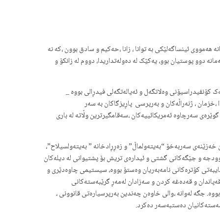
 هەمووی ئینساگەلێکی بە توانا ، زانا ،حەکیم و سادق بوون ،کە نە
انه دوو پوستیان بوو، یەکێک له دەولەتداریدا، دووم لە زانکۆ و
ک کۆنفیدراسیۆنی وەلاتگەل و ئەیالەتگەلی فیدڕالی بووە _
،خزمان ، ژنەراڵەکان و بەرپرسی پاڕیزگاکان بە سەر
گوێرەی سەرچاوە ئەمریکائییەکان ،سەقامگیرترین وڵاتە لە باری
ن خەزێنەی سەربەخۆ “بەیتەولماڵ” و زەڕڕادخانە ” بەیتەولسیلاح”،
بوودجە و جێگەکانی گشتی و ئیدارەی تریش بۆ پشتیوانی لە دیلەکان
ایبەتی کۆترەکانی نامەبەریان وەستۆ بووە، سیستیمی چاوەدێری و
قەپاندان و قەدەغە کردن و سەزادان لەمەڕ گرێبەستەکانی
 و قەرزدانەوە و حەقدەستەکان یش بووە. جگە لەوانە ،والی خاوەن چەندین بەرپرسیارەتی قانوونی ،
 مەستەکانیان دەستبەسەر دەکرد.