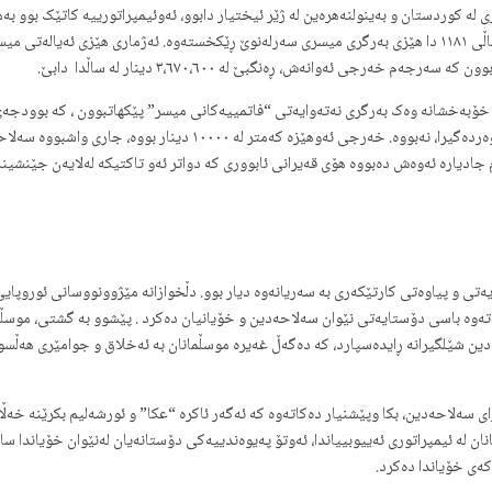
ئیقتاعی الشەرقییە والبەحرییە دەمبات و ناوچەکانی پورت سەعید وەردەگیر
ادیارە ئەوەش دەبووە هۆی قەیرانی ئابووری کە دواتر ئەو تاکتیکە لەلایەن جێنشینە
و پیاوەتی کارتێکەری بە سەریانەوە دیار بوو. دڵخوازانە مێژوونووسانی ئوروپایی 
تەوە باسی دۆستایەتی نێوان سەلاحەدین و خۆیانیان دەکرد . پێشوو بە گشتی، موسڵما
ین شێلگیرانە ڕایدەسپارد، کە دەگەڵ غەیرە موسڵمانان بە ئەخلاق و جوامێری هەڵس
سەلاحەدین، بکا وپێشنیار دەکاتەوە کە ئەگەر ئاکرە “عکا” و ئورشەلیم بکرێنە خەڵاتی
ە ئیمپراتوری ئەییوبییاندا، ئەوتۆ پەیوەندییەکی دۆستانەیان لەنێوان خۆیاندا ساز
کەی خۆیاندا دەکرد.