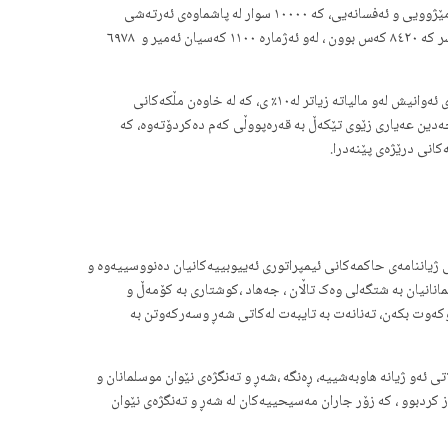
١٥٠٠ سواری تریش کۆبکاتەوە، لەکاتیکدا هێزێکی تۆکمەی ٨٠٠٠ سواری لە کوردستان و بەینولنەهرەین لە ژێر ئیختیار دابوو، ئەوئیمپراتورییە کاتێک بوو بەمێژوویی و ئەفسانەیی، کە ١٠٠٠٠ سوار لە پاشماوەی ئەرتەشی
خارەزمی لەگەڵ ئەوئیمپراتورییە کەوتن وبە یارمەتی ئەوهێزانە لە ساڵی ١١٨١ دا هێزی بەرگری میسری سەرلەنوێ ڕێکخستەوە. ئەژماری هێزی ئەیالەتی میسر کە ٨٤٢٠ کەس بوون ، لەو ئەژمارە ١١٠٠ کەسیان ئەمیر و ٦٩٧٨
ئەوئەژمارە لە هێزە نافەرمییەکانی بێ زەوی ، ئەوانەی کە دڵخوازانە و خۆبەخشانه وەک بەرگری نەتەوایەتی “فاتمییەکانی میسر” پێکهاتبوون ، کە بوودجەی ئەوانیش لەو مالیاتە زیاتر لە١٠٪ ی، کە لە خاوەن مڵکەکانی
ا، نەبووە. خەرجی ئەوهێزە کەمتر لە ١٠٠٠٠ دینار بووە، جاری واشبووە سەلاحەدین عەیاری زێوی تێکەڵ بە قەرەپووڵی کەم دەکردۆتەوە، کە
کانی درێژەی پێنەدرا.
ژیاننامەی حاکمەکانی ئیمپراتوری ئەییوبییەکانیان دەنووسییەوە و
نانیان بە شتگەلی وەک تاڵان ، جەهاد ،کوشتاری بە کۆمەڵ و
وکەوت بکەن، تەنانەت بە تایبەت لەکاتی شەڕ وسەرکەوتن بە
 ئەو ژیانە هاوبەشییە، ڕەنگه ،شەڕ و تەنگژەی نێوان موسلمانان و
 کردبوو ، کە زۆر جاران مەسیحییەکان لە شەڕ و تەنگژەی نێوان