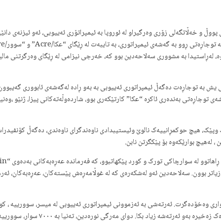
و خەڵاتگەلی زۆری وەرگیراو لە ئوروپا بە ئیمپراتۆری ئەییوبی، ئەو ئیزنەی دانێی، 
 لەڕاستیدا بە مشووری سەلاحەدین بوو کە، خەرجی نیزامی لە ڕێگای وەرگرتنی مالیا
 یش بە توجاڕەت دەگەڵ ئیمپراتوری ئەییوبی بە بەو ڕادە لەگەشەی ئابووری گەیبوون و
ەی توجاڕەتی بەندەری ئاکرە “عکا” کارتێکەری بوو، شاردەوڵەتەکانی پیزا، ژنێو ،وە
پێک، هیچ حوکمڕانییەک نالوێ وئیستیبدادی ناوەندگرای ناوەندی، دەگەڵ کۆنفیدراس
، لەهیچ بوارێکەوە بۆ پێکگرتن نابن.
 زیاتر بوون. سەلاحەدین ئەو لەشکەرەی کە لە غوڵامەڕەش پێستەکان، عەڕەبەکان، ئەرم
کە لە کاتی شەڕدا سەلاحەدین دەیتوانی ت