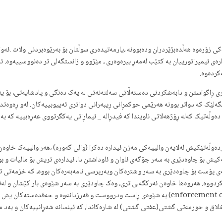
ی زۆرەوە هەڵدەبژێردران ودەبوونە ،یارمەتیدەری سوڵتان بۆ بەرێوەبردنی ولات .ئەوانە
ی ئیمپراتورییان بە کتێب لەمەڕ بیرەوەری ، مێژوو و زانستگەلی تر دەنووسییەوە. ئەم
کردەوە.
ری ڕاگواستن و دابەشکردنی دەستەڵاتی سەلتەنەتی له یەک دەنگی و پادشایەتی، بۆ یە
لێک کە دواتر بوونە هەرێمی حوکمڕانی ڕیبەرانی دواتری ئەییوبییەکان. لەو ڕەوەتدا 
وڵەتیک کەلە ڕۆژهەلاتی ناویندا کە فیدڕالە _ ئیماڕاتی یەکگرتووی عەڕەبییە کە بە 
ەوڵەتێکیش لەلایەن والییەکی مەزن ئیدارە دەکرا (والی گەورە) ،هەر والییەک خاوە
کیش بۆ چاوەدێری بە سەر جۆگەی ئاوان و ئاوداشتن دا، ئیدارەی تریش بۆ مالیات و 
ەی پۆست بۆ چاوەدێری بە سەر وشترەکان وبەرپرسی نامەبەرەکان بووە، کە خزمەتی ت
ی کردووە. هەروەها خاوەن ئەرکگەلی تری، وەک چاودێری بە سەر شێوەی بار کێشان و لە
چەواشەکراو، تەزمینی بەرێوەچوونی گڕێبەستەکان (enforcement of contracts) بە شێوەی ڕاست ودرووست
ئەخلاق و حورمەتی گشتی(عفتی گشتی) لە شارەکاندا، کە ئینسانە شەڕانییەکان و بەد