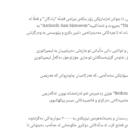
تا بتوانن ئەژمارێکی زۆر بنکەی نیزامی قشڵە “پادگان” و قەڵا لە
سەراسەری شام ، کوردستان ومیسر ساز بکەن. داهاتی دەستکەوتوو لە توجاڕەتی ڕوو بە گەشەی ئیمپراتوری، بە تایبەت لە ڕێگای “عکا/Acre” و “سوور/Tire” بەیڕوت و ئەنتاکییە”Antioch-San Simoeon” بە
ت لە تاجرەکانی مەدیترانەیی دابین بکرێ و پێویستی بە وەرگرتنی
 توانایی دانی ماڵیاتی توجاڕەتی دەریایییان بە ئیمپراتوری
نیز ،خاوەن گرێبەستگەلێ توجاری جۆراوجۆر دەگەڵ ئیمپراتوری
یۆنێکی بنەماڵەیی ،کە هەرکامیان چاوەڕوانن کە هەرێمـی
تیغەرەی پشتی ئیمپراتوری ئەییوبییان ئەرتەشگەلێکی بە ئەزموون و ڕاهاتوو لە سوارچاکی تورک و کورد پێکهاتبوو، کە فەرماندە عەڕەبەکانی بەدەوی “Bedouin” هێزی زەخیرەی ئەو ئەرتەشانە بوون. ئەگەرچی
ەنییەکانی دەرکراو و فاتمییەکانی میسر پێکهاتبوو،
ئەو هێزێکی تایبەتی لە کوردەکان و تورکەکانی سازکرد کە ١٢٠٠٠ سواری وەخۆدەگرت. ئەرتەشی بە ئەزموونی ئیمپراتوری ئەییوبی لە میسر، سوورییە ، کوردستان و بەینەلنەهرەین نیزیکەی بە ٢٠٠٠٠ سوارچاکی دەگرتەوە،
ا ١٢٠٠٠ سوارکاری تریش وەک زەخیرە بەو ئەرتەشە زیاد بکا. دوای مەرگی نورەدین، تەنیا بە ٧٠٠٠ سوار، سوورییەی فەتح کرد، لە ساڵەکانی دواتری حکومەتی لە حەڵەب، دەیتوانی تا