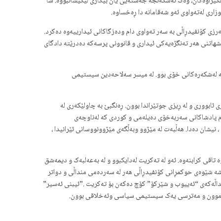
یلگیراوەکان، وەک ئەشکەنجە جەستەیی یان بێگاری لێکێشانبووە. شا
ری لەتەواوی ئەو شەقامانە دا ڕەخساوە.
ەرزی کۆنفیدڕاڵی بە سەر تەواوی دام ودەزگاکانی ئیدارییەوە دەکرد.
ێشهاتنی هەر تەنگژەیەکی ئیداری و قانوونی پرسەکە دەدرێتە دادگای
بە لەشکەرەکانی خۆی بوو. لە میسر سەلاحەدین سیستیمی
ئابووری و لە ڕیزی جوتێراندا بوون. ڕەنگبێ بە چاولێکەری لە
ام پادشاکانی سەربەخۆی دەیلەمی و کوردی کە لەناوچەی
شان دەدا. هەڵبەت لە مێژوو وبەڵگەی مێژوونووسانی ئێرانیدا ،
اقی کرابنەوە. ئەو لە تەکریت لەدایکبوو و لە بەعەلبەک و دیمەشق
شە شێوەی حوکمڕانی کۆنفیدڕاڵی هەر لە سەردەمی منداڵی و دواتر
 لەئەرمەنستان ژیاوە، هەر لەو ساڵەدا وێڕای دوو منداڵەکەی “ئەییوب و شێرکۆ” کۆچ دەکەن بۆ تەکریت .”ئیبنی ئەسیر”