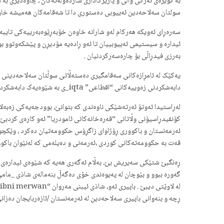
بە گوێرەی ئەرکی والی و پارێزگاداری شاردەوڵەتەکان ، چاوەدێری بە
سولتان سەلاحەدین ئەییوبی دەستوری دا تا شەقامەکان هەمیشە خاوێ
سەرەڕای ئەویکە هەرکام لەو شارانە خاوەن خۆبەڕێوەبەرییەکی تایبەت 
ئیدارە و سیستیمی ئەییوبییان تا ئەو ڕادەیە مۆدیڕن و پێشکەوتوو ب
بەرزی فیدڕاڵی بۆ چارەسەرکردنیان .
یەکێک لە ئامڕازەکانی سەقامگیری دەستەڵاتی سوڵتان سەلاحەدینی 
دابەشکردنی زەوییەکانی “اقطاعی” iqta_ی بە شێوەیەک دابەشکردبوو کە لانیکەمی بژیوەی لەشکەرەکانی بتوانێ دابین بکەن.
لەڕاستیدا ئەوتۆ ئەرتەشێکی ناوەندی کە بتوانێ، بوودجەیەکی زەبەلاح
کۆنفیدڕاسیۆنی وڵاتانی “قەرەخانەکانی ئامودریا” ئەو کارەی کردب
ئەرمەنستان و باکووری ڕۆژاوای زاگڕۆس حکوومەتیان دەکرد ، وێکچوو
قەت بە حکوومەتەکانی کوردی ،ئەرمەنی و دەیلەمی کە لەنێوان باکووری 
ڕەنگبێ شتێکی سەیریش بێ، بەڵام ئەگەری هەیە کە شێوەی ئیدارەی فی
گەورە ببوو و بێوچان لە پەیوەندی خۆی دەگەڵ بنەمالەی شاذی _مامی
ڕچە و بنەوانی باپیری سەلاحەدین لە ئەرمەنستان /ئازەربایجان دەزانێ. هەر وەک مینورسکی “minorsky” دەیپاساوێنێ. کۆچی ئەو بنەماڵە هەڵگری ئ