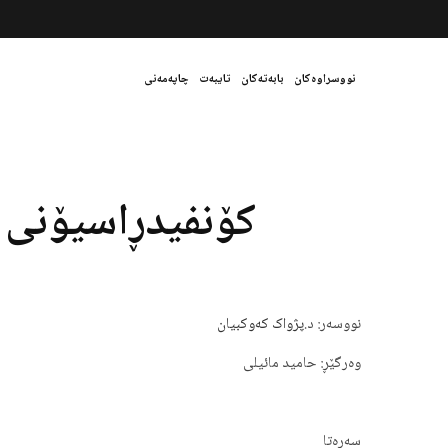
نووسراوەکان
بابەتەکان
تایبەت
چاپەمەنی
کۆنفیدڕاسیۆنی ئ
نووسەر: د.
پژواک کەوکبیان
وەرگێڕ: حامید مائیلی
سەرەتا