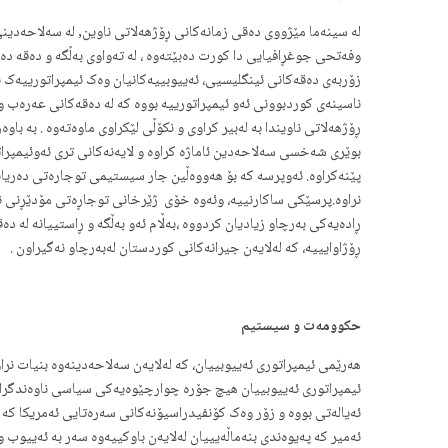
لە سینەما مێژووی دەقی زمانەکانی ڕۆژهەلاتی ناوین, لە سەلاحەدین
وفەتحی جوغڕافیایی دا کورت دەبێتەوە ، لە تەواوی بەڵگە و دەقە دەو
زۆربەی دەقەکانی ئینگلیسیی، ئەییوبییەکانیان وەک ئیمپراتورییەک نا
ناسینەی کوردبوونی ئەو ئیمپراتورییە بووە کە لە دەقەکانی عەرەب 
ڕۆژهەلاتی ناویندا بە لەبیر کراوی و نکۆڵی لێکراوی ماوەتەوە . بە ب
بوێری شەخسی سەلاحەدین ئاماژە کراوە و لایەنەکانی تری ئەوئیمپرات
پێنەکراوە. ئەوپرسە کە بۆ هەووەڵین جار سیستیمی توجارەتی دەریای
ڕادەیەکی بەرچاو زیادیان کردووە ،بەڵام ئەو بەڵگە و ڕاستییانە لە د
ڕۆژاوایییە، کە لەلایەن جیرانەکانی کوردستان لەبەرچاو نەگیراون .
حکوومەت و سیستیم
هەرێمی ئیمپراتوری ئەییوبییان، کە لەلایەن سەلاحەدینەوە بنیات ن
ئیمپراتوری ئەییوبییان هیچ جۆرە چوارچێوەیەکی سیاسی ناوەندگرا و
ئەیالەتی بووە و زۆر وەک کۆنفیدراسیۆنەکانی سەرەتایی ئەمریکا کە دو
ئەمیر کە پەیوەندی بنەماڵەیییان لەلایەن باوکییەوە سەر بە ئەییوب و 