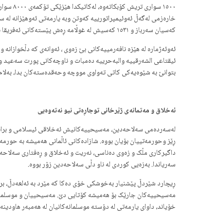
کەسیان سەرباز و ١٥٣١ کەسیش لە غوڵامە ڕەش پێستەکانی ئەفریقا بوون کە سەرجەم خەرجی ئەوانەش، ڕەنگبێ لە ٣،٦٧٠،٦٠٠ دینار لە ساڵدا دابێ.
بتوانێ بە شێوەیەکی کاتی تەواوی مووچە وحەقدەستەکان بدا، بەلام ج
ئەخلاق و مەتمانەی ژێرخانی توجاڕەتی نیو نەتەوەیی
لەسەردەمی سەلاحەدین، مەسیحییەکانیش ئەخلاقی ئیسلامی و برایەتی 
ڕێز وحورمەتییان بۆیان بووە. شازادەکانی ئاڵمانی هەمیشە بە حورمە
داگیرکاری مڵک و زەوی دەناسی، نەریت و ئەخلاق و ڕەفتاری سەلاحەد
سەریاندا. بەزەیی کوردی له ناو دڵی سەلاحەدین زۆر بووه.
ڕیچارد شێردڵ پێشنیار بەخوشکی خۆی دەکا کە مێرد بە ئەلعەدڵ، برای 
مەسیحییەکان جارێک بۆ هەمیشە کۆتایی دێ. مەسیحییان و موسلمانان ل
خۆیاند، داوای یارمەتی لە دۆستە موسلمانەکانیان لە هەمبەر هاودینە