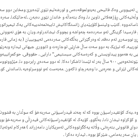
ی ئەییووبی وەک فاتیحی بەیتولموقەدەس و ئورشەلیم نێوی لێدەبرێ ومخابن دوو سەد
ڵەتیەکانی ڕۆژهەلاتی ناوین دا، وەک بنەماڵە و خاندان نێوی دەبەن، ،لەحالێکدا، سە
ساندووە .کتێب وئینسۆکلۆپێدیای زانستگاکانیش تایبەتمەندییەکانی یەک ئیمپراتورییان
و فارسیدا گرینگی ئەو سەردەمە چەواشە و بچووک نیشاندراوە، ویان، بە هۆی نەبوون
اوەڕێ نووسەری ئەم دەقە، لە وەرگێرانی بەڵگەکانی سەردەمی ئەییوبییان ( بە زمانی فا
ورییە، کە نیزیک بە دوو سەت ساڵ شاڕێی توجاڕەت و ئابووری جیهانی ئیدارە وبەرێوە
ی بە هەموو پیداویستی و کەرەسەکانی سیستیمی” دارایی ، حقووقی، حوکمڕانییەوە ”
نراوە.پرسێکی ساکارنییە، وئەوە خۆی ژێرخانی توجاڕەتی مۆدێڕنی نێونەتەوەیی ٩٠٠ ساڵ بەر لە ئێستا ئاشکرا دەکا.
ەقەکانی ئێرانی و عەڕەبی دا وەبەرچاو ناکەون .مەبەست لەو نووسراوەیە ،ناساندنی کو
راوە ،یەک کۆنفیدراسیۆن بووە کە لە چەند فیدراسیۆنی سەربەخۆ کە سوڵتان بە قشوو
 کۆکراوە نیشان نادا، بەڵکوو، کۆیەک لە کۆنفیدڕاسیۆنەکانی فیدڕاڵی و سەربەخۆ ب
ای قانوونی بنەڕەتی، وڵاتە یەکگرتووەکانی ئەمریکایان دامەزراند ) هەرکام لەوئەیالە
یان سەر بەمامی، شێرکۆ بووە ، ئیدارە دەکرا
.