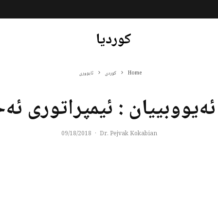
کوردیا
Home
کوردی
ئابووری
ەیووبییان : ئیمپراتوری ئ
09/18/2018
·
Dr. Pejvak Kokabian