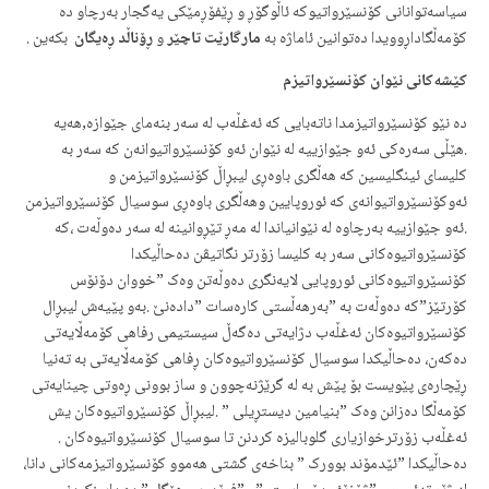
سیاسه‌توانانی کۆنسێرواتیوکه‌ ئاڵوگۆڕ و ڕێفۆڕمێکی یه‌گجار به‌رچاو ده‌
کۆمه‌ڵگاداڕوویدا ده‌توانین ئاماژه‌ به‌
مارگارێت تاچێر
و
ڕۆناڵد ڕه‌یگان
بکه‌ین .
کێشه‌
کان
ی نێوان کۆنسێرواتیزم
ده‌ نێو کۆنسێرواتیزمدا ناته‌بایی که‌ ئه‌غڵه‌ب له‌ سه‌ر بنه‌مای جێوازه,‌هه‌یه‌
.هێڵی سه‌ره‌کی ئه‌و جێوازییه‌ له‌ نێوان ئه‌و کۆنسێرواتیوانه‌ن که‌ سه‌ر به‌
کلیسای ئینگلیسین که‌ هه‌ڵگری باوه‌ڕی لیبڕاڵ کۆنسێرواتیزمن و
ئه‌وکۆنسێرواتیوانه‌ی که‌ ئوروپایین وهه‌ڵگری باوه‌ڕی سوسیال کۆنسێرواتیزمن
.ئه‌و جێوازییه‌ به‌رچاوه‌ له‌ نێوانیاندا له‌ مه‌ڕ تێڕوانینه‌ له‌ سه‌ر ده‌وڵه‌ت ،که‌
کۆنسێرواتیوه‌کانی سه‌ر به‌ کلیسا زۆرتر نگاتیڤن ده‌حاڵیکدا
کۆنسێرواتیوه‌کانی ئوروپایی لایه‌نگری ده‌وڵه‌تن وه‌ک ”خووان دۆنۆس
کۆرتێز”که‌ ده‌وڵه‌ت به‌ ”به‌رهه‌ڵستی کاره‌سات ”داده‌نێ .به‌و پێیه‌ش لیبڕال
کۆنسێرواتیوه‌کان ئه‌غڵه‌ب دژایه‌تی ده‌گه‌ڵ سیستیمی رفاهی کۆمه‌ڵایه‌تی
ده‌که‌ن، ده‌حاڵیکدا سوسیال کۆنسێرواتیوه‌کان ڕفاهی کۆمه‌ڵایه‌تی به‌ ته‌نیا
ڕێچاره‌ی پێویست بۆ پێش به‌ له‌ گرێژنه‌چوون و ساز بوونی ڕه‌وتی چینایه‌تی
کۆمه‌ڵگا ده‌زانن وه‌ک ”بنیامین دیستڕیلی ” .لیبڕاڵ کۆنسێرواتیوه‌کان یش
ئه‌غڵه‌ب زۆرترخوازیاری گلوبالیزه‌ کردنن تا سوسیال کۆنسێرواتیوه‌کان .
ده‌حاڵیکدا ”ئێدمۆند بوورک‌ ” بناخه‌ی گشتی هه‌موو کۆنسێرواتیزمه‌کانی دانا،