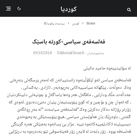
کوردیا
Home
کوردی
سیاسەت وکومەڵگا
فەلسەفەی سیاسی-کورتە باسێک
سەرنووسەران - Editorial board
·
09/10/2018
له‌ سۆئیدییه‌وه‌:حامید مائیلی
فه‌لسه‌فه‌ی سیاسی ئه‌و لێکۆڵینه‌وه‌ زانستییانه‌ن‌ که‌ له‌مه‌ڕ پرسگه‌لی بنه‌ڕه‌تی
وه‌ک ‌ ده‌وڵه‌ت ، پێکهاته‌ سیاسییه‌کانی به‌ڕیوه‌به‌ر ، ئازادی ، یه‌کسانی ،
عه‌داڵه‌ت، مڵک ودارایی ، مافگه‌ل، هه‌ر وه‌ها یاساگه‌ل و چونیه‌تی دابینکردنیان
، که‌ ئه‌وان چن و بۆچین و له‌ کوێ پێویستیمان پێیان ده‌بێ،ده‌دوێ .ئه‌وه‌ی که‌
زۆرتر ڕۆژانه ‌ده‌کار ده‌کرێن وه‌ک”فه‌لسه‌فه‌ی سیاسه‌ت ”له‌ مه‌ڕ ڕوانگه‌ی
گشتی ، باوه‌ڕێک یان هه‌ڵوێستی سیاسی ،‌هیچ پێویستێکی به‌ په‌یوه‌ندی
دیسیپلینه‌ ئاکادێمییه‌کانه‌وه ‌نییه‌ . مژار بێ پسانه‌وه‌ به‌شێکی هه‌ره‌ گرینگی
فه‌لسه‌فه‌ بووه‌ . زۆر بابه‌ت له‌ لایه‌ن زۆر فه‌یله‌سوفی نێو به‌ده‌ره‌وه‌ به‌ درێژایی