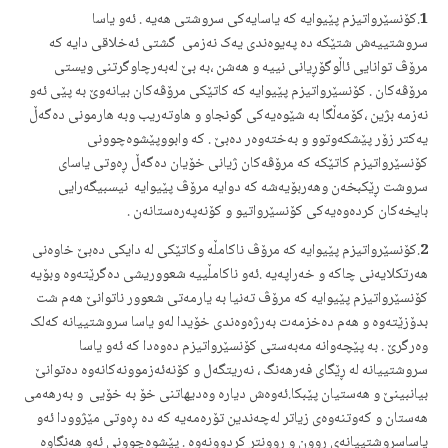
1
.کۆنسێرواتیزم پێیوایه‌ که‌ یاسایه‌کی سروشتی هه‌یه‌ . ئه‌و یاسا
سروشتییه‌ش شتێکه‌ ده‌ په‌یوه‌ندی یه‌ک نه‌زمی گشتی ئه‌خلاقی دایه‌ که‌
مرۆڤ توانایی ئاڵوگۆڕیانی نییه‌ و هه‌شن ،به‌ بێ له‌به‌رچاوگرتنی ویستی
مرۆڤه‌کان . کۆنسێرواتیزم پێیوایه‌ که‌ کاتێکی مرۆڤه‌کان بیانه‌وێ به‌ پێی ئه‌و
نه‌زمه‌ بژین ،کۆمه‌ڵگا به‌ شێوه‌یه‌کی گونجاو و هاوته‌ریب وبه‌ هارمونی ده‌گه‌ڵ
یه‌کتر زۆر پێشکه‌وتوو و به‌خته‌وه‌ر ده‌بێ . که‌ وابووپێشوه‌چوونی
کۆنسێرواتیزم کاتێکه‌ که‌ مرۆڤه‌کان ژیانی خۆیان ده‌گه‌ڵ ڕه‌وتی یاسای
سروشت ڕێکبخه‌ن وهه‌ربۆیه‌شه‌ که‌ دوایه‌ مرۆڤ پێیوایه‌ نیسبیگه‌رایی
بایخه‌کان کرده‌وه‌یه‌کی کۆنسێرواتیو و کۆنه‌په‌ره‌ستانه‌ن .
2
.کۆنسێرواتیزم پێیوایه‌ که‌ مرۆڤ ناکامڵه‌‌ وکاتێکی له‌ دایکی ده‌بێ خاوه‌نی
هه‌رتکلایه‌نی چاکه‌ و خه‌راپه‌یه‌ .ئه‌و ناکامڵییه‌ شعووریشی ده‌گرێته‌وه‌ وبۆ‌یه‌
کۆنسێرواتیزم پێیوایه‌ که‌ مرۆڤ ته‌نیا به‌ یارمه‌تی شعوور ناتوانێ هه‌م شت
بدۆزێته‌وه‌ و هه‌م ده‌خزمه‌ت به‌رژه‌وه‌ندی خۆیدا له‌و یاسا سروشتییانه‌ که‌لک
وه‌رگرێ . به‌ پێچه‌وانه‌ مه‌به‌ستی کۆنسێرواتیزم ده‌وه‌دا که‌ ئه‌و یاسا
سروشتییانه‌ له‌ ڕێگای فه‌رهه‌نگ ، نه‌ریتگه‌ل و کۆنه‌ئه‌زموونه‌کانه‌وه‌ ده‌توانێ
بیانبینێ و هه‌ستیان پێبکا.ئه‌وه‌ش دیاره‌ وه‌دیهاتنی خۆ به‌ خۆیی ‌ و به‌رهه‌می
هه‌ستان و که‌وتنه‌وه‌ی زیاتر له‌چه‌ندین تۆره‌مه‌یه‌ که‌ ده‌ ڕه‌وتی مێژوودا ئه‌و
یاساسروشتییانه‌ی ڕوون و ڕوونتر کردوونه‌وه‌ . پێشوه‌چوونی ئه‌و هه‌نگاوه‌