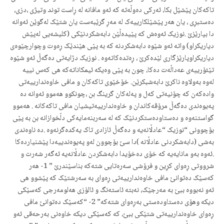
تاکه‌کان پێشێل بکا، ئه‌رکی ده‌وڵه‌ته‌ که‌ ئه‌و مافانه‌ له‌ ڕاست توند وتیژی ،دزی،
ده‌ستبڕی ، یان هه‌ر پێشێلکارییه‌ک له‌ مه‌ڕ گرێبه‌ست یان شتێک له‌گوێن ئه‌وانه‌
دا بپارێزێ .نوزیک ئه‌وه‌ش که‌ پێیده‌ڵێن دابه‌شکردنێکی (کلیشه‌یی له‌پێش
دیاریکراو) واته‌ ئه‌و شێوه‌ دابه‌شکردنه‌ که‌ به‌ پێی هێندێک ڕه‌وت وچوارچێوه‌ی
دیاریکراوپارێزگاری لێده‌کرێ ، ڕه‌تده‌کاته‌وه‌ . نوزیک دژایه‌تی ده‌گه‌ڵ ئه‌و شێوە
تێئۆرییه‌ی عه‌داڵه‌ت ده‌کا، چون به‌ پێی وه‌یکه‌ ئیمکاناته‌که‌ هی که‌س نییه‌
له‌وه‌ به‌ولاوه‌ ناکرێ دابه‌شبکرێن. خۆخێوی تاکه‌کان و مافی خاوه‌ندارییه‌تی
واده‌که‌ن که‌ چۆنیه‌تی که‌ل و په‌له‌کان گرینگ بن ،چونکوو هه‌موو ئه‌وانه‌ ده‌
په‌یوه‌ندی ده‌گه‌ڵ مرۆڤه‌کاندان و خاوه‌ندارییه‌تیشیان مافی تاکه‌کانه‌ . هه‌موو
گواستنه‌وه‌ و ده‌ستاوده‌ستکردنێک که‌ له‌ سه‌ربنه‌مایه‌کی دڵخوازانه‌ بن به‌ پێی
بۆچوونی “نوزیک “عادڵانه‌یه‌ و ده‌گه‌ڵ ئازادی تاک یه‌کده‌گرنه‌وه‌ .ده‌ ناوه‌ندی
به‌شی (دابه‌شکردنی عادڵانه‌ )دا سێ بۆچوون له‌و په‌یوه‌ندییه‌دا پێشنیارده‌کا
.ئه‌وه‌ به‌و مانایه‌یه‌ که‌ خۆی ده‌خۆیدا دابه‌شکردن عادڵانه‌یه‌ ئه‌گه‌ر شه‌رت و
شرووتی ڕه‌وای کڕین و فرۆشی سه‌ره‌تایی شته‌که‌ بناسێندرێ ” 1- هه‌ر
که‌سێک ده‌توانێ مافی خاوه‌ندارییه‌تی ڕه‌وای به‌‌ سه‌رشتێک که‌ پێشوو هی
ئه‌و نه‌بووه‌ ببێ به‌ مه‌رجێک، نه‌بته‌ ئاسته‌نگ و ئالۆزی هه‌لومه‌رجی که‌سێکی
دیکه‌ وهۆی ده‌ستاوده‌ستی به‌ڕه‌وای شته‌که‌” 2- “که‌سێک ده‌توانێ مافی
ڕه‌وای خاوه‌ندارییه‌تی شتێکی ببێ‌، که‌ که‌سێکی دیکه‌ خاوه‌نی بەرحەقی ئەو