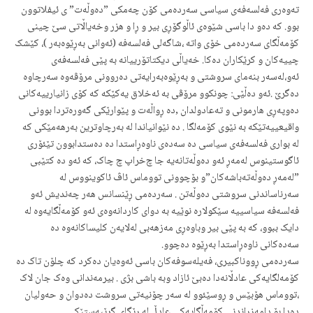
ته‌وه‌ری فه‌لسه‌فه‌ی سیاسی سه‌رده‌می کۆن چه‌مکی ”ده‌وڵه‌ت” ی ئیفلاتوون
بوو. که‌ ده‌و دا باسی شێوه‌ی ئاڵوگۆڕی بیر و ڕا و هزر وخه‌یاڵاتی سێ چینی
کۆمه‌ڵگای سه‌رده‌می خۆی واته‌ ،شاگه‌لی فه‌لسه‌فه‌ (ئه‌وانی به‌ڕێوه‌به‌ر )، کێشک
چییه‌کان و کرێکاران ده‌کا. خه‌یاڵی دیکتاتۆرییانه‌ به‌ پێی فه‌لسه‌فه‌ی
ئه‌و،له‌سه‌ر بنه‌مای سروشتی و به‌ڕێوه‌به‌رایه‌تی ده‌روونی مرۆڤه‌وه‌ سه‌رچاوه‌
ده‌گرێ .ئه‌و ده‌ڵێی: چونکوو مرۆڤی به‌ ئه‌خلاق یه‌کێکه‌ که‌ کۆی زانیارییه‌کانی
ده‌وپه‌ڕی هارمونی و ته‌عادولدان ,ده‌ ڕواڵه‌ت و پێوارێکی گه‌وره‌تردا بوونی
واقیعییه‌تێکه‌ به‌ نێوی کۆمه‌لگا‌ . ده‌ نێوانیاندا له‌ به‌رچاوترین به‌رهه‌مێکی که‌
له‌ بواری فه‌لسه‌فه‌ی سیاسی ده‌ سه‌ده‌ی ناوه‌ڕاستدا ده‌ ده‌ستدابوون تێئۆری
ئاگوستینوس له‌مه‌ڕ ئه‌و ده‌وڵه‌تانه‌یه‌ جا چ‌خراپ چ چاک، که‌ ئه‌و ده‌ کتێبی
”له‌مه‌ڕ ده‌وڵه‌ته‌باشه‌کان”و بۆچوونی تووماس ئاڤ ئاکوینووس له‌
سه‌رناساندنی سروشتی ده‌وڵه‌تن . سه‌رده‌می ڕێنسانس هه‌ر چه‌ندیش ئه‌و
فه‌لسه‌فه‌ سیاسییه‌ سێکولاره‌ نوێیه‌‌ به‌ دوای کاردانه‌وه‌ی ئه‌و کۆمه‌ڵگایه‌وه‌ له‌
دایک ببوو، که‌ به‌ پێی بیر وباوه‌ڕی مه‌زهه‌بی له‌لایه‌ن کلیساکانه‌وه‌ ده‌
سه‌ده‌کانی ناوه‌ڕاستدا به‌ڕێوه‌ ده‌چوو.
سه‌رده‌می ڕووناکبیری، فه‌یله‌سوفه‌کان باسی ئه‌وه‌یان ده‌کرد که‌ چلۆن تاک ده‌
کۆمه‌لگایه‌کی عادڵانه‌دا دەبێ ئازاد وبه‌ باشی بژی . بیرمه‌ندانی وه‌ک جان لاک
،تووماس هۆبێس و ڕوسێئوو له‌ سه‌ر چۆنیه‌تی سروشت ده‌دوان و حه‌ولیان
ده‌دا بۆ دامه‌زراندنی کۆمه‌ڵگایه‌کی عادڵ له‌ ڕێگای گڕێبه‌ستێکی