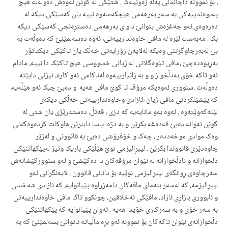
، بۆ نموونه‌ داچاندنی په‌ڵه‌ زه‌وێیه‌ک . شتێکی له‌ گوێن ئه‌وه‌ش ده‌وڵه‌ت هیچ
په‌یوه‌ندییه‌کی به‌ سه‌ر به‌رهه‌می هیچکه‌سه‌وه‌ نییه‌ یان که‌سێکی دیکه‌ له‌
ده‌ره‌وه‌ی ئه‌و جه‌غزه‌ش بتوانێ داوای به‌رهه‌می ده‌ستڕه‌نجی کەسێکی دیکە
بکا . مه‌به‌ست لێره‌ له‌ مافی خاوه‌ندارییه‌تی، ئه‌وه‌ ده‌سه‌لمێنێ که‌ ده‌وڵه‌ت به‌
بێ له‌به‌رچاوگرتنی وه‌یکه‌ له‌لایه‌ن زۆرایه‌تی خه‌ڵک یان تاکێکی دیکتاتۆر
به‌ڕیوه‌ده‌چێ ،مافی تێوه‌گلانی له‌ ژیانی خسووسی هیچ تاکێک دا نییه‌، مادام
ئه‌و تاکه‌ خۆی به‌دڵخواز و و به‌ زانیارییەوە له‌ئاکامی ئه‌و کاره،‌ ئیزنی دابێتە
دەوڵەت .سنووری ئه‌وه‌یکه‌ مرۆڤ تا کوێ مافی هه‌یه‌ و دەبێ چبکا ئه‌و هێڵه‌یه‌،
که‌ پێشێلکردنی مافی ژیان ،ئازادی وخاوەندارییەتی خه‌ڵکی دیکه‌ی
لێنه‌که‌وێته‌وه‌ . ئه‌وه ‌به‌و مانایه‌یه‌ که‌‌ دزی ، قه‌تڵ، ده‌ستدرێژی یان شتی له‌
گوێن ئه‌وانه‌ ده‌بێ قەدەغە بکرێن و بە دژە ‌ یاسا دابنرێن.هاوکات کرده‌وه‌گه‌لی
وه‌ک موادی موخه‌دده‌ر ، چه‌ک و خۆفرۆشی ده‌بێ به‌ قانوونی و له‌ژێر
چاوه‌دێری قانووندا بکرێن . لیبڕالیزمی نوێ هێڵێکی باریک وتیژ له‌پێکهاتنێکی
دلخوازانه‌ و نادڵخوازانه‌‌ له‌ نێوان مرۆڤه‌کان دا ده‌کێشێ و ئه‌و سنوورکێشانه‌ش
سه‌رچاوه‌ی ڕوانگه‌ی لیبڕالیزمی نوێیه‌ بۆ دانانی قانوون . لایه‌نگرانی ئه‌و
لیبڕالیزمه،‌ که‌ له‌سه‌ر بنه‌مای مافه‌کان دامه‌زراوه‌ پێیانوایه‌، که‌ ئازادی شه‌خسی
و ئابووری بازاڕی ئازاد، مافێکی ئه‌خلاقین، چونکوو تاک مافی خاوه‌ندارییه‌تی
به‌ سه‌ر خۆی و به‌ سه‌رکاری خۆیدا هه‌یه‌ . ئه‌وان پێیانوایه‌ که‌ پێکهاتنێکی
دڵخوازانه‌ی نێوان تاکه‌کان بۆ نموونه‌ ئه‌و بڕه‌ ماڵیاته‌ ناتوانێ بسه‌لمێنێ که‌ به‌