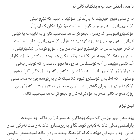
دامه‌زراندنی حیزب و پێکهاته‌کانی تر
به‌ ڕاستی هیچ حیزبێک له‌ پاڕڵمانی سۆئێد دا نییه‌ که‌ تێڕوانینی
کۆنسێرواتیزم له‌ به‌ر چاوبگرێ ،ته‌نانه‌ت مۆدێڕاته‌کان که‌ لیبڕاڵ
کۆنسێرواتیوێکی فه‌رمین . دیموکڕات مه‌سیحییه‌کان و به‌ تایبه‌ت یه‌کێتی
لاوانی سه‌ر به‌و حیزبه‌ش به‌ کرده‌وه‌ ده‌ هێڵی کۆنسێرواتیزم دان ،ته‌نانه‌ت
ئه‌گه‌ر حیزبه‌که‌ش به‌ کۆنسێرواتیو نه‌ناسرابێ . کۆڕوکۆمه‌ڵی ئینتێرنێتی ،
له‌ده‌وری یه‌ک کۆبوونه‌وه‌ی کۆنسێرواتیوه‌کان هه‌ر وه‌ها یه‌کێتی خوێندکاران
(یه‌کێتی هێیمداڵ ) له‌ ئۆپسالاش هه‌روه‌ها دوو ده‌سته‌ن که‌ نوێنه‌رایه‌تی
ئیدۆئۆلۆژی کۆنسێرواتیزم له‌ سۆئێدێ ده‌که‌ن . گه‌وره‌ وێبلاگی ”تڕادیشوون
وشێوه‌ ” که‌ له‌لایه‌ن کۆنسێرواتیوه‌ کلاسیکه‌کان به‌ڕێوه‌ده‌چێ به‌ مه‌به‌ستی
کۆکردنه‌وه‌ی بیر وڕای گشتی له‌ دونیای مه‌جازی ئینتێرنێت دا که‌ زۆربه‌ی
ڕۆژنامه‌وانه‌کانی سه‌ر به‌ مۆدێڕاته‌کان و دیموکڕات مه‌سیحییه‌کانه‌ .
لیبڕالیزم
پێناسه‌ی لیبرالیزمی کلاسیک پێداگری له‌ سه‌ر ئازادی تاکه‌ . به‌ تایبه‌ت
پاراستنی مافی تاک له‌ لایه‌ن کۆمه‌ڵگا و به‌رپرسیاری تاک له‌ ڕاست ئه‌رکی سه‌ر
شانی . به‌ واتایه‌کی دیکه‌ تاک له‌ کۆمه‌لگا چه‌ندخاوه‌ن مافه‌ ئه‌وه‌نده‌ش خاوه‌ن