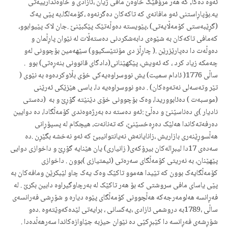
ئه‌وه‌ دەکا, که‌ هه‌ر مرۆڤێک خاوه‌ن مافی ژیان ،ئازادی و خاوەندارییەتی
یە.بۆپاڕاستنی ئه‌و مافانه‌ی که‌ تاکەکان ده‌گرنه‌وه‌ ،کۆمه‌لگا،به‌ پێی یه‌ک
(گڕێبەستی کۆمه‌ڵایه‌تی) ،پێویسته‌ ده‌وڵه‌تێک پێکبێنێ .جان لاک پێیوابوو،
که‌مافی تاکه‌کان به‌ شێوه‌ی دابه‌شکردنی ده‌سته‌ڵات له ‌نێوان پاڕڵمان و
ده‌وڵه‌ت دا ده‌پارێزرێن .( چاڕڵز دی مۆنتێسکیوو) سێهه‌مین بۆچوونی له‌‌و
چه‌مکه‌ زیاد کرد ، که‌ ئەویش، پێکهێنانی(دادگای قانوونی بنه‌ڕه‌تی) بوو .
ساڵی 1776( ئادام سمیت) یش نووسراوه‌یه‌کی خۆی بڵاوکرده‌وه‌ به‌ نێوی (
تێر وته‌سه‌لی نه‌ته‌وه‌کان) . ده‌و نووسراوه‌یه ‌دا، باسی هێزێکی ئه‌رێنی
(موسبه‌ت ) ده‌ئابووریدا، وه‌ک بۆچوونی خۆی دێنێتە گۆڕێ و بە (ده‌ستی
نادیار )ی دەناسێنێ و دەڵێ :ئەو دەستە ده‌ به‌رژه‌‌وه‌ندی کۆمه‌ڵگادا، ده ‌دوایین
ده‌رفه‌ته‌کاندا هه‌لێک ده‌ڕه‌خسێنێ، که‌ ته‌نانه‌ت، هیچکام له‌ پسپۆڕانی
هه‌ڵسوڕێنه‌ری بازاریش ،زانایانه‌ش نه‌یانتوانیبێ که‌ ئه‌و نه‌خشه‌ بگێڕن .ده‌
سه‌ده‌ی 17دا لیبڕاله‌کان بیرۆکه‌ی( زانیاری) یان هێنایه‌ گۆڕێ و داخوازی دوایی
پێهێنان، به‌ نه‌ریتی کۆمه‌ڵگای سه‌ره‌تی (ئیمتیازی )بوون . داخوازی
کۆمه‌ڵگایه‌ک بوون که‌ تێیدا هه‌موو تاکێک وه‌ک یه‌ک چاو لێبکرێن ومافه‌کان به‌
پێی یاسای مافی سروشتی که‌ بۆ هه‌ر تاکێک له‌ به‌رچاوگیراوه ‌دابین بکرێ . له‌
فه‌ڕانسه‌ هه‌لومه‌رجه‌که‌ هه‌ڵچوونی کۆمەڵگای پێوه‌ دیاره‌ و شۆڕشی فه‌رانسەی
ساڵی ‌،1789به‌ دروشمی ئازادی ،یه‌کسانی ، برایه‌تی لێدەکەوێتەوە .ده‌و
شۆڕشه‌ی فه‌ڕانسه ‌دا کێبڕکێی ده‌ نێوان حیزبه‌ جێاوازه‌کاندا سه‌رهه‌ڵده‌دا .