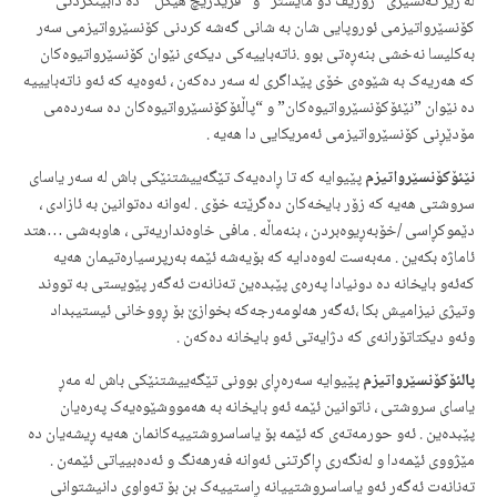
له‌ ژێر ته‌ئسیری ”ژۆزێف دۆ مایستر ”و ”فرێدریچ هێگل ” ده‌ دابینکردنی
کۆنسێرواتیزمی ئوروپایی شان به‌ شانی گه‌شه‌ کردنی کۆنسێرواتیزمی سه‌ر
به‌کلیسا نه‌خشی بنه‌ڕه‌تی بوو .ناته‌باییه‌کی دیکه‌ی نێوان کۆنسێرواتیوه‌کان
که‌ هه‌ریه‌ک به‌ شێوه‌ی خۆی پێداگری له‌ سه‌ر ده‌که‌ن ، ئه‌وه‌یه‌ که‌ ئه‌و ناته‌بایییه‌
ده‌ نێوان ”نێئۆکۆنسێرواتیوه‌کان” و “پاڵئۆکۆنسێرواتیوه‌‌کان ده‌ سه‌رده‌می
مۆدێڕنی کۆنسێرواتیزمی ئه‌مریکایی دا هه‌یه‌ .
نێئۆکۆنسێرواتیزم
پێیوایه‌ که‌ تا ڕاده‌یه‌ک‌ تێگه‌ییشتنێکی باش له‌ سه‌ر یاسای
سروشتی هه‌یه‌ که‌ زۆر بایخه‌‌‌کان ده‌گرێته‌ خۆی . له‌وانه‌ ده‌توانین به‌ ئازادی ،
دێموکڕاسی /خۆبه‌ڕیوه‌بردن ، بنه‌ماڵه‌ . مافی خاوه‌نداریه‌تی ، هاوبه‌شی …هتد
ئاماژه‌ بکه‌ین . مه‌به‌ست له‌وه‌دایه‌ که‌ بۆیه‌شه‌ ئێمه‌ به‌رپرسیاره‌تیمان هه‌یه‌
که‌‌ئه‌و بایخانه‌ ده‌ دونیادا په‌ره‌ی پێبده‌ین ته‌نانه‌ت ئه‌گه‌ر پێویستی به‌ تووند
وتیژی نیزامیش بکا ،ئه‌گه‌ر هه‌لومه‌رجه‌که‌‌ بخوازێ بۆ ڕووخانی ئیستیبداد
وئه‌و دیکتاتۆرانه‌ی که‌ دژایه‌تی ئه‌و بایخانه‌ ده‌که‌ن .
پالئۆکۆنسێرواتیزم
پێیوایه‌ سه‌ره‌ڕای بوونی تێگه‌ییشتنێکی باش له‌ مه‌ڕ
یاسای سروشتی ، ناتوانین ئێمه‌ ئه‌و بایخانه‌ به‌ هه‌مووشێوه‌یه‌ک په‌ره‌یان
پێبده‌ین . ئه‌و حورمه‌ته‌ی که‌ ئێمه‌ بۆ یاساسروشتییه‌کانمان هه‌یه‌ ڕیشه‌یان ده‌
مێژووی ئێمه‌دا و له‌نگه‌ری ڕاگرتنی ئه‌وانه‌ فه‌رهه‌نگ و ئه‌ده‌بییاتی ئێمه‌ن .
ته‌نانه‌ت ئه‌گه‌ر ئه‌و یاساسروشتییانه‌ ڕاستییه‌ک بن بۆ ته‌واوی دانیشتوانی