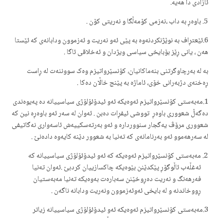
ئازادی دا هه‌یه‌.
باوه‌ڕ به‌ داب ،نه‌زمی کۆمه‌ڵگا و نه‌ریتی کۆن .
6.ئێعتڕاف به‌ نوێژنکردنه‌وه‌ ‌به‌ پێی ئه‌و نه‌ریت و ئه‌زموون ودابانه‌ی که‌ ئێستا
هه‌ن‌ ، یانی ڕێز بۆبایخی سیاسی ویژدان و ئه‌خلاقی ئاگا .
به‌ له‌ به‌رچاوگرتنی بنه‌ماکانیان‌، کۆنسێرواتیزم وه‌ک سووننه‌ت له‌ ڕاست
ڕه‌خنه‌ی دژبه‌رانی خۆی، ئاماژه‌ به‌ پێنج خاڵان ده‌کا .
1.مه‌به‌ستی کۆنسێرواتیزم ئه‌وه‌یکه‌ ئه‌و ئیدۆئۆلۆژی سیاسییانه‌ ده‌ په‌یوه‌ندی
ده‌گه‌ڵ شعووری باوه‌ڕ تووشی ئیفڕات ده‌بن . ئه‌وان له‌ سه‌ر ئه‌و باوه‌ڕە نین که‌
شعووری مرۆڤ یه‌گجار سنوورداره‌ و ئه‌و به‌رته‌سکییه‌ش ئاسه‌واری نه‌گاتیفی
له‌ سه‌رهه‌موو ئه‌و به‌رنامانه‌ی که‌ ته‌نیا به‌ شعوور دێنه‌ کایه‌وه‌ داده‌نێ .
مه‌به‌ستی کۆنسێرواتیزم ئه‌وه‌یکه‌ که‌ ئه‌و ئیدۆئۆلۆژی سیاسییانه‌ که‌
ئه‌غڵه‌ب ئاڵوگۆڕ پێکدێنن بێوه‌یکه‌ چاکسازییان کردبێ .ئه‌وان ته‌نیا
فه‌رهه‌نگ و نه‌ریت ده‌ڕوخێنن سه‌باره‌ت به‌وه‌یکه‌ ته‌نیا مه‌به‌ستیان
ڕووخاندنه‌ و له‌ بایخی ئه‌وئه‌زموون ونه‌ریت ودابانه‌ ناگه‌ن .
3.مه‌به‌ستی کۆنسێرواتیزم ئه‌وه‌یکه‌ ئه‌و ئیدۆئۆلۆژی سیاسییانه‌ زیاتر