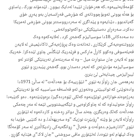
کۆمه‌ڵایه‌تییه‌وه‌ ،که‌ هەرخۆیان تێیدا له‌دایک ببوون . ئێدمۆند بورک ، پاساوی
بۆ هه‌ڵه‌ بوونی ئه‌وبۆچوونانه‌ی که‌ شۆڕشی فه‌ڕانسه‌یان به‌و په‌ڕی خۆی
گه‌یاندبوو ، دێنایه‌وه‌ و پێداگری له‌ سه‌ردرووستتر بوونی شۆڕشی ئه‌مریکا
دەکرد، سه‌ره‌ڕای ده‌ستپێکێکی دواکه‌وتووانه‌شی .
ده‌ سه‌ده‌کانی 18دا سوسیالیزم گه‌شه‌ی کرد ، له‌لایه‌که‌وه‌ وه‌ک
بزووتنه‌وه‌یه‌کی کرێکاری ، ته‌نانه‌ت وه‌ک پڕۆژه‌یه‌کی ئاکادێمیش له‌ لایه‌ن
فه‌یله‌سوفی وه‌کوو کاڕڵ ماڕکس و فڕێدریک ئێنگڵس چاوی لێده‌کرا. خه‌ریک
بوو له‌ لایه‌ن جان ستواڕت میل – وه‌ له‌ سه‌ربنه‌مای نه‌ریتێکی کۆنتر له‌و
سوسیالیزمه‌ مۆدێڕنه‌ی که له‌به‌ر ده‌ستان‌ بوو، گه‌شه‌ی پێبدرێ و نێوی
لیبڕالیزمی چینایه‌تی لێ بنرێ.
به‌رهه‌می جان ڕاوڵز به‌ نێوی ” تێۆرییه‌ک بۆ عه‌داڵه‌ت” له‌ ساڵێ 1971دا
واده‌نوێنێ که‌ توانیبێتی وه‌نه‌وزی ئه‌و فه‌لسه‌فه‌ سیاسییه‌ که‌ بۆ نه‌ریتێکی
به‌رژه‌وه‌ندخوازانه‌ی توێژینه‌وه‌ که‌لکی لێوه‌رده‌گیرا، بڕه‌وێنێته‌وه‌ . ده‌و کتێبه‌دا
ڕاوڵز حه‌ولیداوه‌ که‌ له‌ چاوکراوه‌یی و تێگه‌ییشتوویی ئێمه‌ له‌ مه‌ڕ چه‌مکی
عه‌داڵه‌ت که‌لک وه‌ربگرێ، چه‌ند ساڵ دواتر‌ ڕه‌خنه‌ و کاردانه‌وه‌ له‌ تێئۆری
ڕاوڵزله‌ لایه‌ن بۆ وێنه‌ ”ڕۆبێڕت نوزیک ”وه‌ سه‌ریهه‌ڵدا، و ده‌ کتێبی خۆیدا به‌
نێوی ”ئانارشیزم‌ ،ده‌وڵه‌ت و خه‌یاڵ ” ڕوانگه‌یه‌کی ڕادیکاڵتری له‌ سه‌ر کۆمه‌ڵگا
وه‌ک ئیلهام لەو ‌نێوەدا، له‌تێئۆری مافی سروشتی ”جان لاک”ی هێنایه‌ گۆڕێ .