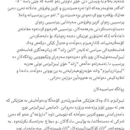
شتەیە، به‌ڵام به‌ ویستی دڵی خۆی داوێتی به‌و که‌سه‌ که‌ جێی باسە ” 3-
‘ئه‌گه‌ر هه‌لومه‌رجه‌که ‌ئاوا نه‌ڕه‌خسێندرێ و کرین وفرۆش عادڵانه‌ نه‌بێ، ده‌بێ‌
هه‌لێک بۆقه‌رە بووکردنه‌وه‌ی بڕه‌خسێندرێ “. ئه‌و سێ پرنسیپانه واته‌(
پرنسیپی ڕه‌وای کڕین وفرۆشی سه‌ره‌تایی ،پرنسیپی ڕه‌وای
ده‌ستاوده‌ستکردنی به‌رهه‌مه‌کان ، پر‌نسیپی قه‌ره‌بووکردنه‌وه ‌معامله‌ی
ناعادڵانه‌ )،کە لەتێئۆری نوزیکن، ده‌بته‌ ڕه‌وتێک بۆ دابه‌شکردنی
کۆمه‌ڵایه‌‌تییانه‌. (ئاناڕشیزم ،ده‌وڵه‌ت وخه‌یاڵ )ێکی دیکه‌ش وه‌ک
فه‌لسه‌فه‌یه‌کی سیاسی له‌ لایه‌ن “ئاین ڕاند” که‌ زیاترهه‌ڵگری فه‌لسه‌فه‌ی
لیبڕالیسته‌نوێیه‌کان بوو بڵاو ده‌بێته‌وه‌.سه‌ره‌ڕای وێکچوویی ڕوانگه‌کان ده‌
پرنسیپ دا ،له‌سه‌رئه‌و حاڵه‌ش “ڕاند” خۆی لیبڕالیزمی نوێی هه‌ربه‌
“لیبرتاریانیزم” واته‌ خۆبه‌ڕێوهبەرایەتی به‌ بێ بوونی ده‌وڵه‌ت ،داده‌نا و
له‌لایه‌کیش دەولەتی به‌ هه‌ووه‌ڵین دوژمن ده‌زانی .
ڕوانگە سیاسییەکان
لیبڕالیزم، تاک وه‌ک هێزێکی هه‌ڵسوڕێنه‌ری کۆمه‌ڵگا وده‌وڵه‌تیش به‌ هێزێکی که‌
هه‌ر له‌ دووی تۆبز وزه‌خته‌ وزۆرە ده‌ڕوانێ . ئامانجی لیبڕالیزمی نوێ
دامه‌زراندنی بچووکترین ده‌وڵه‌ته‌ که ‌نێویشی ناوه‌ ”دارۆغه‌”ی شه‌و که‌ دەبێ
ئه‌رکی له ‌ده‌سته‌ڵاتدا، به‌ پۆلیس ،دادگاکان ، و دیفاع به‌رته‌سک بکرێته‌وه‌ . به‌
پێچه‌وانه‌ی ”ئانارکۆکاپیتالیسته‌کان”ئاناڕشیستەکانی سەرمایەدار، نوێ