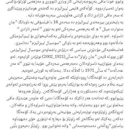
وابوو خودا مافی به‌ڕیوه‌به‌رایه‌تی کار وباری ئابووری و مه‌زهه‌بی ئۆرتۆدۆکسی
بەوان ئەسپاردووە . کۆڵه‌که‌ی قایمی لیبڕالیزم ده‌ گه‌شه‌ی هومانیزم وپێداگری
له‌ سه‌ر مافی ئازادی تاک و گرتنی هه‌ڵوێستی سه‌ربه‌خۆیانه‌ دایه‌ .
به‌ بایخترین بیرمه‌ندی لیبڕالیزم ده‌ سه‌ده‌ی 18 دا فیلسۆفی به‌ ناوبانگ ”جان
ستوارت میلل ” ه که‌ به‌رهه‌می سه‌ره‌کی ئه‌و به‌ نێوی ” له‌مه‌ڕ ئازادی ”
ناسراوە . ئه‌و به‌ دوای دۆزینه‌وه‌ی پاساوێکی یه‌کسانیخوازی بۆ لیبرالیزمێکی
عادڵانه‌وه‌ بوو وهه‌ربۆیه‌شه‌ ئه‌و به‌ باوکی “سوسیال لیبڕالیزم” ده‌ناسرێ .
فه‌لسه‌فه‌یه‌کی مۆدێڕنی سیاسی که‌ درێژه‌ی پاشماوه‌ی سوسیال لیبڕالیزمی
کۆن بوو،له‌ لایه‌ن ”جان ڕاولز”ده‌ ساڵی(1921_2002) نوێژه‌ن کرایه‌وه‌ . ئه‌و
بنه‌مای جێوازییه‌ ناسراوه‌کان، ده‌به‌رهه‌می سه‌ره‌کی خۆیدا به‌ نێوی ”له‌ مه‌ڕ
عه‌داڵه‌ت” له‌ ساڵی 1971 دا گەڵاڵە‌ ده‌کا . بنه‌ماکه‌ به‌ کورتی ئه‌وەیه‌،
نابه‌رابه‌ری ده‌ کۆمه‌ڵگادا ڕووداوێکه‌ که‌جێی چاوه‌ڕوانییه‌ وشتێکی سه‌یریش
نییه‌، به‌ڵام ده‌بێ ڕه‌وته‌که‌ به‌ بوارێکدا به‌ره‌و پێش بڕوا که‌‌ به‌رژه‌وه‌ندی ئه‌وانه‌ی
لێبکەوێتەوە، که‌ دەستکورت و هه‌ژارانی کۆمه‌لگاکه‌ن.‌ .ڕاوێڵز هه‌روه‌ها
پێیوابوو ،که‌ ته‌نانه‌ت هه‌ر تاکێک ده‌ کۆمه‌ڵگادا ده‌بێ که‌ خاوه‌ن هێندێک مافی
سه‌لماو بێ. ئه‌و دوو بنه‌مایانه‌ ، واته‌ بنه‌ماجێاوازییه‌ ناسراوه‌کان و مافه‌کان ،
له‌ڕوانگه‌ی ڕاوێلزه‌وه‌، نوێنه‌رایه‌تی چۆنیه‌تی به‌ڕێوه‌بردنی یه‌ک کۆمه‌ڵگا
ده‌که‌ن. یه‌کێک له‌و به‌ڵگانه‌ی که‌ ڕاوێلز بۆ دیفاع له‌ تێئۆری خۆی ده‌یهێناوه‌
،پاساوی”ڕواڵه‌تی ده‌سته‌وه‌ستانی ” واته‌ نه‌توانین بوو . ڕاوێڵز ده‌یه‌‌وێ بڵێی