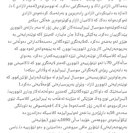
بنه‌ماکانی ئازادی تاک و ڕه‌سه‌نگرایی ده‌کرد. له ‌نووسراوه‌ی(له‌مه‌ڕ ئازادی ) دا،
ئاماژه‌ به‌‌ دابینکردنی ئازادی ڕاده‌ربڕین و به‌رته‌سک کردنه‌وه‌ی ئازادی
ئه‌وکرده‌وانه‌‌ ده‌کا، که‌ ئاکامیان ئازار وکوێره‌وه‌ری خه‌ڵکی دیکه‌ی
لێده‌که‌وێته‌وه‌.سوسیال لیبرالیستەکان کۆن یش زۆر له‌ سه‌ر بازنه‌ی ئابووری
پێداگرییان ده‌کرد، یه‌کێکی وه‌ک( جان ماینارد که‌ینێز )که‌ نوێنه‌رایه‌تی به‌
هێزی ئه‌و به‌شه‌ی دەکرد ،که‌لایه‌نگری تێوه‌گلانی ده‌سته‌ڵاتدارانی ده‌وڵه‌تی ده‌
به‌ریوه‌به‌رایه‌تی کار وباری ئابووریدا بوون، کە به‌ پێچه‌وانه‌ی ئه‌وه‌ بوو، که‌
لیبراله‌ کلاسیکه‌کان نوێنه‌رایه‌تی تێزە ئابوورییەکەیان ده‌کرد .بەدوای
ساڵه‌کانی 70دا ئه‌و تێئۆرییه‌ی ئابووری،که‌متر لایه‌نگری بوو که‌ ئاکامیشی بوو
به‌ دابه‌زینی ڕیژه‌ی لایه‌نگرانی سوسیال لیبرالیزم له‌ وڵاتانی دیکه‌دا
.به‌ر‌چاوترین تێئۆریسیه‌نی سوسیال لیبرالیزم له‌ سۆئێد(به‌رتیل ئۆلێن)بوو، که‌
نوێنه‌رایه‌تی ئابووری ئازاد- وێڕای به‌رپرسیاره‌تی کۆمه‌ڵایه‌تی ده‌کرد.(
سیاسه‌تێک‌ که‌ داواکاری تێوه‌گلانێکی که‌متری ده‌وڵه‌ته‌،له‌کار وباری ئابووریدا.
(لیبڕالیزمی نوێ وه‌ک هێزێکی له مێژینه‌ ئه‌غڵه‌ب به‌ لیبرالیزمی کلاسیک نێوی
ده‌رکردووه‌و، له‌ لایه‌ن زۆر که‌سانه‌وه‌( جان لاک ) فه‌یله‌سوفی به‌ ناوبانگی
سه‌ده‌ی 16به داڕێژه‌ری بناخه‌ی ئه‌ولیبڕالیزمه‌ کلاسیکه‌ ده‌زاندرێ.ده‌
لێکۆڵینه‌وه‌ی دووهه‌می خۆیدا ساڵی 1690به‌ نێوی (چۆنیه‌تی
به‌ڕیوه‌به‌رایه‌تی)، تێئۆری مافی سروشتی ده‌ناسێنێ و ده‌و تێۆرییە دا، باسی