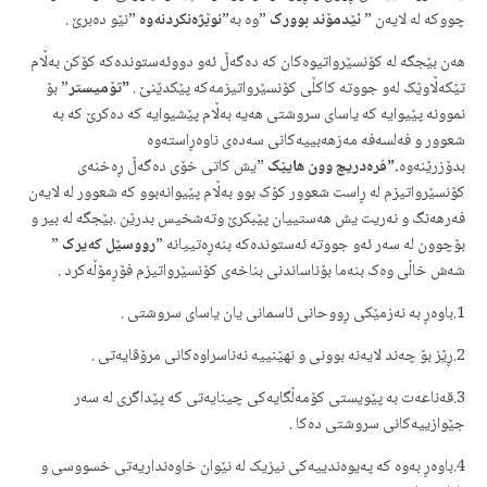
چووکه‌ له‌ لایه‌ن ”
ئێدمۆند بوورک
”وه‌ به‌”
نوێژه‌نکردنه‌وه‌
”نێو ده‌برێ .
هه‌ن بێجگه‌ له‌ کۆنسێرواتیوه‌کان که‌ ده‌گه‌ڵ ئه‌و دووئه‌ستونده‌که‌ کۆکن به‌ڵام
تێکه‌ڵاوێک له‌و جووته‌ کاکڵی کۆنسێرواتیزمه‌که‌ پێکدێنێ .
”
تۆمیستر
” بۆ
نموونه‌ پێیوایه‌ که‌ یاسای سروشتی هه‌یه‌ به‌ڵام پێشیوایه‌ که‌ ده‌کرێ که‌ به‌
شعوور و فه‌لسه‌فه‌ مه‌زهه‌بییه‌کانی سه‌ده‌ی ناوه‌ڕاسته‌وه‌
بدۆزرێنه‌وه‌
.
”
فره‌دریچ وون هایێک
”یش کاتی خۆی ده‌گه‌ڵ ڕه‌خنه‌ی
کۆنسێرواتیزم له‌ ڕاست شعوور کۆک بوو به‌ڵام پێیوانه‌بوو که‌ شعوور‌ له‌ لایه‌ن
فه‌رهه‌نگ و نه‌ریت یش هه‌ستییان پێبکرێ وته‌شخیس بدرێن .بێجگه‌ له‌ بیر و
بۆچوون له‌ سه‌ر ئه‌و جووته‌ ئه‌ستونده‌که‌ بنه‌ڕه‌تییانه‌ ”
رووسێل که‌یرک
”
شه‌ش خاڵی وه‌ک بنه‌ما بۆناساندنی بناخه‌ی کۆنسێرواتیزم فۆڕمۆڵه‌کرد .
1.باوه‌ڕ به‌ نه‌زمێکی ڕووحانی ئاسمانی یان یاسای سروشتی .
2.ڕێز بۆ چه‌ند لایه‌نه‌ بوونی و نهێنییه‌ نه‌ناسراوه‌کانی مرۆڤایه‌تی .
3.قه‌ناعه‌ت به‌ پێویستی کۆمه‌ڵگایه‌کی چینایه‌تی که‌ پێداگری له‌ سه‌ر
جێوازییه‌کانی سروشتی ده‌کا .
4.باوه‌ڕ به‌وه‌ که‌ په‌یوه‌ندییه‌کی نیزیک له‌ نێوان خاوه‌‌نداریه‌تی خسووسی و