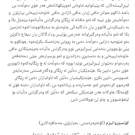
لیبڕالیستەکان، کە پێیانوایه‌،‌خاوه‌نی ئه‌وپێکهاتانه‌ش هه‌ر خۆی ده‌وڵه‌ت بێ
باشه‌ ،تاکوو بتوانن مافی ژیان ،مافی ئازادی ،مافی خاوەندارییەتی بپارێزن و
ده‌وڵه‌تیش بۆی نییه‌ که‌ ئه‌و مافانه‌ له‌ ڕێگای وه‌رگرتنی ماڵیاته‌وه‌ پێشێل بکا و
به‌ دابینکردنی قانوون یان دادگایه‌کی چاوه‌دێر به‌ سه‌رقانووندا ئه‌وه‌ ته‌زمین
بکا که‌ ئه‌و ماڵیاته‌ وه‌رگیراوانه‌ خه‌رجی پۆلیس ودادگاکان یان دیفاع ناکرێن
به‌و شێوه‌یه‌ دارایی ده‌وڵه‌ت ده‌بێ به‌ ڕوونی به‌رته‌سک بکرێته‌وه‌ .چونکوو به‌
پێی بۆچوونی بنه‌مایی لیبڕالیزمی نوێ وه‌رگرتنی ماڵیات به‌پێشێلکاری مافی
خاوه‌ندارییه‌تی و به‌ ده‌ستبڕی ده‌زاندرێ و ئه‌و پرسیاره‌ش جێی دمه‌ته‌قه‌ی
به‌رده‌وام ده‌نێوان لیبڕالیزمی نوێدا بووه‌ که‌ ده‌وڵه‌ت له‌ چ ڕێگایه‌که‌وه‌ ئابووری
خۆی ده‌بێ دابین بکا .هێندێکیان ده‌ڵێن له‌ ڕێگای وه‌گه‌ڕخستنی سەرمایەی
خسووسی دابین بکرێ ، هێندێکیشیان ده‌ڵێن که‌ تاوانباران ده‌بێ لە ڕێگای
قەرەبوو کردنەوەی ئەو خەساڕەت و زیانانەوە بێ ،کە تاوانباران دەبنە هۆی لە
کۆمەلگا ،هاوکات هه‌ن هێندێکی دیکه‌ش که‌ ده‌ڵێن که‌ وه‌رگرتنی ماڵیات بۆ
لێخۆشبوون و چاو لێ نووقاندن نابێ .
کۆنسێرواتیزم
(کۆنه‌په‌ره‌ستی ، به‌پارێزی، مه‌حافزه‌کاری)