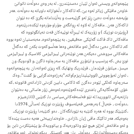
پێچه‌وانه‌ی ویستی ئه‌وان لێیان ده‌ستێندرێ ، له ‌به‌ر وه‌ی ده‌وڵه‌ت ناتوانێ
خاوه‌ن مافێکی زیاتر له‌وه ‌بێ ،که‌ تاکه‌کان دڵخوازانه‌ داویانه‌ به‌ ده‌وڵه‌ت ‌.هه‌ر
بۆیه‌شه‌ ده‌وڵه‌ت ده‌بێ ڕێز له‌و گرێبەست و بەڵێننامانە‌ بگرێ که‌ ده ‌نێوان
تاکه‌کان هه‌ن . مافه‌کان له‌ لاوه‌ له‌ ڕوانگه‌ی جۆراوجۆره‌وه‌ لێکده‌درێنه‌وه‌.
(ڕۆبێرت نوزیک ) و زۆریه‌ک له‌ لیبڕاڵه‌ نوێیه‌کان قه‌ت نه‌یانگوتووه‌ که‌
مافه‌کانی تاک فاکت گه‌لێکی حه‌قیقین ، به‌ پێچه‌وانه‌وه‌، مه‌به‌ستیان ئه‌وه ‌بووه‌
که‌، تاکه‌کان ده‌بێ ده‌گه‌ڵ ئەو مافانەش وەها هه‌ڵسوکه‌وت بکه‌ن که‌ ده‌گه‌ڵ
مافه‌کانی سروشتی ده‌یکه‌ن.هه‌ن نوێنه‌رانی لیبرالیزمی کلاسیک و لیبرالیزمی
نوێ یش ،که‌ ‌پرنسیپ و تێئۆری مافه‌کان به‌ سه‌رچاوه‌ ناگرن ،و‌ (لودویگ ون
میسز ، میلتۆن فرێدمان ، فرێدریک ونهایک )له‌ ڕیزی ئه‌وانه‌دان .به‌ پێچه‌وانه‌وە
، ئه‌وان له‌بۆچوونی (ئووتیلیتاریزم)واته‌،”بەرژەوەندگرایی بۆ گشت”، وه‌ک
سه‌رچاوه‌ که‌لکی لێوه‌ر ده‌گرن که‌ ئاکامی، دابین کردنی ئازادانەی قانوونە ،‌که‌
خۆی‌، کۆمه‌ڵگایه‌کی باشتری لێدەکەوێتەوە‌.ئه‌وه‌ش زۆر هاسائی یه‌ ده‌نێوان
بازنه‌یه‌کی ئابووریدا.له‌ نێو فه‌لسه‌فه‌کانی‌سیاسی دا، کتێبی (ئانارشیزم
،ده‌وڵه‌ت ، خه‌یاڵ ) به‌رهه‌می فه‌یله‌سوف ڕۆبێرت نوزیک له‌ساڵی 1974دا
،کتێبێک بووه‌ له‌ هه‌ره‌ کتێبە به‌ نێوبانگه‌کان . ده‌و کتێبه‌دا ڕۆبێڕت نوزیک،
به‌وه‌یکه‌، هه‌ر تاکێک مافی ژیان ،ئازادی ، خاوەندارییەتی هه‌یه‌ ده‌ست پێده‌کا
و ئه‌و مافانه‌ش له‌ژێر هیچ نێو وناتوره‌یه‌ک و بیانوویه‌ک بۆ پێشێلکردن نابن .بۆ
وه‌یکه‌ ده‌سته‌ڵاتدارێکی ده‌وڵه‌تی یان هه‌ر که‌سێکی دیکه‌ نه‌توانی ئه‌و مافانه‌ی