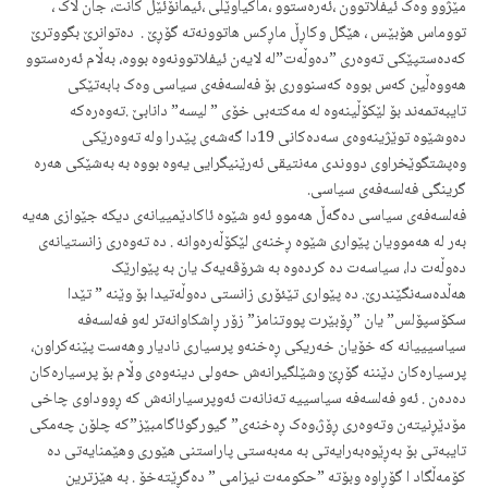
مێژوو وه‌ک ئیفلاتوون ،ئه‌ره‌ستوو ،ماکیاوێلی ،ئیمانۆئێل کانت، جان لاک‌ ،
تووماس هۆبێس ، هێگل وکاڕڵ ماڕکس هاتوونه‌ته‌‌ گۆڕێ .‌ ‌ ده‌توانرێ بگووترێ
که‌ده‌ستپێکی ته‌وه‌ری‌ ”ده‌وڵه‌ت”له‌ لایه‌ن ئیفلاتوونه‌وه‌ بووه‌، به‌ڵام ئه‌ره‌ستوو
هه‌ووه‌ڵین که‌س بووه‌ که‌سنووری بۆ فه‌لسه‌فه‌ی سیاسی وه‌ک بابه‌تێکی
تایبه‌تمه‌ند بۆ لێکۆڵینه‌وه‌ له‌ مه‌کته‌بی خۆی ” لیسه‌” دانابێ .ته‌وه‌ره‌که‌
ده‌وشێوه‌ توێژینه‌وه‌ی سه‌ده‌کانی 19دا گه‌شه‌ی پێدرا وله‌ ته‌وه‌رێکی
وه‌پشتگوێخراوی دووندی مه‌نتیقی ئه‌رێنیگرایی یه‌وه‌ بووه‌ به‌ به‌شێکی هه‌ره‌
گرینگی فه‌لسه‌فه‌ی سیاسی‌.
فه‌لسه‌فه‌ی سیاسی ده‌گه‌ڵ هه‌موو ئه‌و شێوه‌ ئاکادێمییانه‌ی دیکه‌ جێوازی هه‌یه‌
به‌ر له‌ هه‌موویان پێواری شێوه‌ ڕخنه‌ی لێکۆڵه‌ره‌وانه‌ . ده‌ ته‌وه‌ری زانستیانه‌ی
ده‌وڵه‌ت دا، سیاسه‌ت ده‌ کرده‌وه‌ به‌ شرۆڤه‌یه‌ک یان به‌ پێوارێک
هه‌ڵده‌سه‌نگێندرێ. ده‌ پێواری تێئۆری زانستی ده‌وڵه‌تیدا بۆ وێنه‌ ” تێدا
سکۆسپۆلس” یان ”ڕۆبێرت پووتنامز” زۆر ڕاشکاوانه‌تر له‌و فه‌لسه‌فه‌
سیاسیییانه‌ که‌ خۆیان خه‌ریکی ڕه‌خنه‌و پرسیاری نادیار وهه‌ست پێنه‌کراون،
پرسیاره‌کان دێننه‌ گۆڕێ وشێلگیرانه‌ش حه‌ولی دینه‌وه‌ی وڵام بۆ پرسیاره‌کان
ده‌ده‌ن . ئه‌و فه‌لسه‌فه‌ سیاسییه‌ ته‌نانه‌ت ئه‌وپرسیارانه‌ش که ‌ڕووداوی چاخی
مۆدێڕنیته‌ن وته‌وه‌ری ڕۆژ،وه‌ک ڕه‌خنه‌ی” گیورگوئاگامبێز”که‌ چلۆن چه‌مکی
تایبه‌تی بۆ به‌ڕێوه‌به‌رایه‌تی به‌ مه‌به‌ستی پاراستنی هێوری وهێمنایه‌تی ده‌
کۆمه‌ڵگاد ا گۆڕاوه‌ وبۆته‌ ‌”حکومه‌ت نیزامی ” ده‌گڕێته‌خۆ . به‌ هێزترین