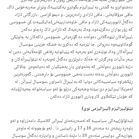
جێ جێوازییان هه‌یه‌ هه‌ر بۆیه‌شه‌ تاریفی ڕوون و دیاریکراوی لێناکرێ .
ده‌شتوانرێ به‌ گشتی به‌ لیبرالیزم بگوترێ یه‌کێتییه‌ک وێڕای سه‌ربه‌خۆیی تاک،
‌مافی مرۆڤایه‌تی ، مافی ئازادی ڕاده‌ربڕین ، و دیموکڕاسی . بازرگانی ئازاد
ده‌گه‌ڵ ئابوورییه‌کی ئازاد و مافی خاوه‌ندارییه‌تی(مالیکییه‌ت )ی خسووسی
که‌ زۆر بواران ده‌گرێته‌وه‌ .وه‌ک به‌ره‌یه‌ک که‌ ئازادی تاک ڕه‌چاو ده‌که‌ن
،لیبڕاڵه‌کان تێوه‌گلانی ده‌وڵه‌ت ده‌ گۆڕه‌پانی خسووسی تاکه‌کان به‌ چاوێکی
گوماناوییه‌وه‌ ده‌ڕوانن .جا لێره‌یه‌ که‌ ده‌کرێ به‌ خشکه‌ خزینی سوسیال
لیبڕاڵه‌کان وه‌ک نوێنه‌ری ئه‌و به‌ره‌یه‌ که‌ پێیانوایه‌ ڕفاهی کۆمه‌ڵایه‌تی ده‌بێ له‌
سه‌ر ماڵیات وه‌رگرتن له‌ خه‌ڵک دابڕێژرێ ده‌گه‌ڵ ئه‌وبه‌ره‌ له‌ نێئۆلیبڕاڵه‌کان و
دژبه‌ ئابووری ده‌وڵه‌تی که‌ به‌ته‌واوی یان به‌شێکیان که‌ ده‌یانه‌وه‌ی چالاکی
ئابووری ده‌وڵه‌تی بده‌نه‌ ده‌ست به‌شی خسووسی بۆ داڕشتنی . گه‌وره‌ترین
ڕێکخراوه‌ سیاسییه‌کانی دونیا‌ که‌ به‌ لیبڕاڵ ناسراون ،سوسیال لیبراڵن . له‌
ئه‌مریکا لیبرالیزم دێ ببێته‌ وشه‌یه‌کی دزێو بۆ ئه‌و سیاسه‌توانه‌ چه‌پئاژۆیانه‌
که‌ خۆیان تێکه‌ڵاوی کار وباری ئابووری ئازاد ده‌که‌ن .
نێئۆلیبرالیزم (لیبڕالیزمی نوێ)
ئیدئۆلۆژییه‌کی سیاسییه‌ که‌ له‌سه‌ربنه‌مای لیبڕالی کلاسیک دامه‌زراوه‌ و ئه‌و
باوه‌ڕه‌ ڕیشه‌ی ده‌ سه‌ده‌ی 16 و 17 ی زایینیی دا . ئه‌و بۆچوونه‌ له‌ ماوه‌ی
چواریه‌کی دوایینی سه‌ده‌ی 19 دا دێته‌ ناساندن و وادیاره‌ ده‌گه‌ڵ سوسیال