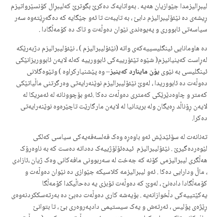
لیبڕالیزمدا جێوازیان هه‌یه‌ . به‌واتایه‌ک ده‌کرێ بگوترێ که‌لیبڕال کۆنسێرواتیزم
ڕیشه‌ی ده‌ نێئۆلیبرالیزم دابێ ، به‌ تایبه‌ت تا ئه‌و جێگایه‌ که‌ ده‌گه‌ڕێته‌وه‌ سه‌ر
سیاسه‌تی ئابووری و په‌یوه‌ندی نێوان ده‌وڵه‌ت و تاک ده‌ کۆمه‌ڵگادا .
ده‌ هاومانایی‌ ئینگلیسییه‌که‌ی واته‌ (نێئۆلیبرالیزم ) ، نێئۆلیبرالیزم دژبه‌رێکه‌
له‌ڕاست که‌ینیانیزم( شێوه‌ تێئۆرییه‌کی ئابوورییه‌ که‌له‌ لایه‌ن ئابووریزانێکی
ئینگلیسی به‌ نێوی
یۆن ماینارد که‌ینیز
– وه‌ پێشنیارکراوه‌ ) وتێوه‌گلانی
ده‌وڵه‌ت ده‌ ئابووریدا ، له‌وێ نێئۆلیبرالیزم نوێنه‌رایه‌تی وه‌رگرتنی ماڵیاتێکی
که‌متر و چاوه‌دێرێکی که‌متری ده‌وڵه‌ت ده‌کا .ئه‌و بۆچوونانه‌ له‌ ئه‌مریکا له‌
لایه‌ن ڕۆناڵد ڕه‌یگان وله‌ بریتانیا له‌ لایه‌ن مارگارێت تاچێره‌وه‌ نوێنه‌رایه‌تی
ده‌کرا.
ته‌نانه‌ت له‌ سۆئێدێش ئه‌و باوه‌ڕه‌ وه‌ک فه‌لسه‌فه‌یه‌کی سیاسی که‌لکی
لێوه‌رده‌گیرێ . نێئۆلیبرالیزم ئیده‌ئۆلۆژییه‌ک ده‌داته‌ ده‌ست که‌ به‌ ناوه‌رۆک
هه‌ڵگری لیبرالیزمی کۆنه‌ که‌ جه‌خت له‌ سه‌ربوونی مافه‌کانی وه‌ک ژیان ،ئازادی
، ماڵ ودارایی ده‌کا . ئه‌و لیبرالیزمه‌ کلاسیکه‌ جێوازی ده‌ نێوان ده‌وڵه‌ت و
کۆمه‌ڵگادا داده‌نێ ، له‌وێ که‌ ده‌وڵه‌ت تۆبزی یه‌ ده‌حاڵیکدا کۆمه‌ڵگا
یه‌کێتییه‌کی دڵخوازانه‌یه‌ . بۆیه‌شه‌ کاری ده‌وڵه‌ت ده‌بێ دە به‌رته‌سککردنه‌وه‌ی
ڕێژه‌ی پۆلیس ، ئه‌رته‌ش و یه‌ک سیستیمی دادپه‌روه‌ری بێ ، تا بتوانێ