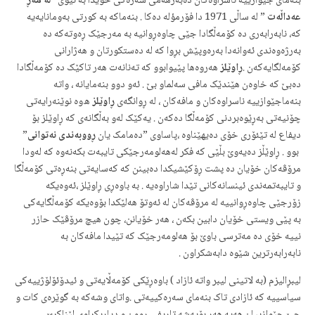
بنه‌مای جێوازییه‌ ناسراوه‌کان ده‌به‌رهه‌می سه‌ره‌کی خۆیدا به‌ نێوی ”
له‌ مه‌ڕ
عه‌داڵه‌ت
” له‌ ساڵی 1971 دا فۆرمؤله‌ ده‌کا . بنه‌ماکه‌ به‌ کورتی به‌ومانایه‌یه‌
که‌، نابه‌رابه‌ری ده‌ کۆمه‌ڵگادا جێی چاوه‌ڕوانیه‌ به‌ مه‌رجێک ڕه‌وته‌که‌ ده‌
به‌رژه‌وه‌ندی ئه‌وانه‌دا به‌ره‌وپێش بڕوا که‌ له‌ ده‌ستکورتان و هه‌ژارانی
کۆمه‌لگایه‌که‌ن .
ڕاوێلز
هه‌روه‌ها پێیوابوو که‌ ته‌نانه‌ت هه‌ر تاکێک ده‌ کۆمه‌ڵگادا
ده‌بێ که‌ خاوه‌ن هێندێک مافی سه‌لماو بێ . ئه‌و دوو بنه‌مایانه‌ ، واته‌
بنه‌ماجێوازییه‌ ناسراوه‌کان و مافه‌کان ، له‌ ڕوانگه‌ی
ڕاوێلز
ه‌وه‌ نوێنه‌رایه‌تی
چۆنیه‌تی به‌ڕێوه‌بردنی کۆمه‌ڵگا ده‌که‌ن . یه‌کێک له‌و به‌ڵگانه‌ی که‌ ڕاوێلز بۆ
دیفاع له‌ تێئۆری خۆی ده‌یهێناوه‌ ،پاساوی ”دەمامک یان
ڕووبه‌ندی نه‌توانی
”
بوو . ڕاوێڵز ده‌یه‌‌وێ بڵێی که‌ فکر له‌هه‌لومه‌رجێکی تایبه‌ت بکه‌نه‌وه‌ که‌ له‌و‌دا
مرۆڤه‌کان خۆیان ده‌ پشت ڕۆکێشیکدا ده‌بینن که‌ که‌سایه‌تی بنه‌ڕه‌تی کۆمه‌ڵگا
و تایبه‌تمه‌ندی ئینسانه‌کانی تێدا شاراوه‌یه‌ . به‌ باوه‌ڕی ڕاوێلز ،ئه‌وه‌یکه‌
زۆرجێی چاوه‌ڕوانییه‌ له‌ مرۆڤه‌کان له‌ ئه‌وتۆ هه‌لێکدا بۆوه‌یکه‌ کۆمه‌ڵگایه‌کی
به‌ پێی ویستی خۆیان دابین بکه‌ن ، هه‌ر خۆیانن، چون هیچ مرۆڤێک حازر
نییه‌ خۆی ده‌ مه‌ترسی باوێ بۆ هه‌لومه‌رجێک که‌ تێیدا مافه‌کان به‌
نابه‌رابه‌رترین شێوه‌ دابه‌شکراون .
لیبڕالیزم (به‌ لاتینی لیبر واته‌ ئازاد ) باوه‌ڕێکی کۆمه‌ڵایه‌تی‌ و ئیدۆئۆلۆژییه‌کی
سیاسییه‌ که‌ ئازادی تاک بنه‌مای سه‌ره‌کییه‌تی .واتای وشه‌که‌ به‌ گوێره‌ی کات و