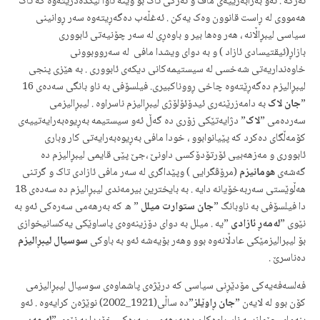
ئه‌رکه‌ . ئه‌و به‌رابه‌رییه‌ی ماف و ئه‌رکی تاک بۆ وێنه‌ ئاوا لێکده‌درێته‌وه‌ که‌ تاک
هه‌مووی له‌ ڕاست قانوون وه‌ک یه‌کن . ئه‌غڵه‌ب ده‌گه‌ڕیته‌وه‌ سه‌ر ڕوانینی
سیاسی لیبڕاڵانه‌ ، هه‌ر وه‌ها بیر و باوه‌ڕی له‌ سه‌ر چۆنیه‌تی ئابووری
بازاڕ(ئیقتیسادی ئازاد ) و به‌ دوای ویشدا مافی له‌ سه‌رووبوونی
خاوه‌نداریه‌تی شه‌خسی له‌ سیستیمه‌کانی دیکه‌ی ئابووری . به‌ هێزی پنجی
لیبڕالیزم ده‌گه‌ڕێته‌وه‌ چاخی ڕووناکبیری. فیلسۆفی به‌ ناو بانگی سه‌ده‌ی 16
”
جان لاک
‌ به‌ دامه‌زرێنه‌ری ئیدۆئۆلۆژی لیبڕالیزم ناسراوه‌ . لیبڕالیزمی
سه‌رده‌می ”
لاک
‌” دژایه‌تێکی زۆری ده‌ گه‌ڵ ئه‌و سیستیمه‌ به‌ڕیوه‌به‌رایه‌تییه‌ی
کۆمه‌ڵگای ده‌کرد که‌ پێیانوابوو ، خودا مافی به‌ڕیوه‌به‌رایه‌تی کار وباری
ئابووری و مه‌زهه‌بیی ئۆرتۆدۆکسی داونێ ،جێ پێی قایمی لیبڕالیزم ده‌
گه‌شه‌ی
هومانیزم
(مرۆڤگرایی ) وپێداگری له‌ سه‌ر مافی ئازادی تاک و گرتنی
هه‌ڵوێستی سه‌ربه‌خۆیانه‌ دایه‌ . به‌ بایخترین بیرمه‌ندی لیبڕالیزم ده‌ سه‌ده‌ی 18
دا فیلسۆفی به‌ ناوبانگ ”
جان ستوارت میلل
” ه که‌ به‌رهه‌می سه‌ره‌کی ئه‌و به‌
نێوی ”
له‌مه‌ڕ ئازادی
”یه‌ . میلل به‌ دوای دۆزینه‌وه‌ی پاساوێکی یه‌کسانیخوازی
بۆ لیبرالیزمێکی عادڵانه‌وه‌ بوو وهه‌ر بۆیه‌شه‌ ئه‌و به‌ باوکی
سوسیال لیبڕالیزم
ده‌ناسرێ .
فه‌لسه‌فه‌یه‌کی مۆدێڕنی سیاسی که‌ درێژه‌ی پاشماوه‌ی سوسیال لیبڕالیزمی
کۆن بوو له‌ لایه‌ن ”
جان ڕاوێلز
”ده‌ ساڵی(1921_2002) نوێژه‌ن کرایه‌وه‌ . ئه‌و