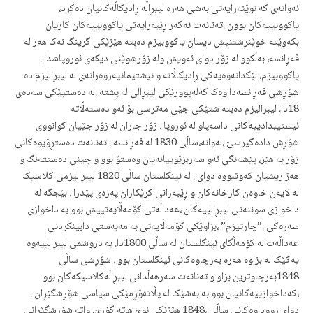
ئه‌وانه‌ی که‌ نوێنه‌رایه‌تی به‌شی هه‌ره‌ لیبڕاڵه‌ ڕادیکاڵه‌کانیان ده‌کرد،
یاکووبییه‌کان بوون .ته‌نانه‌ت ئه‌گه‌ر ڕێبه‌رایه‌تی یاکووبییه‌کان کاریان
بکه‌وێته‌ خوێنڕشتنیش دیسان یاکووبیزم ده‌بته‌ هێزێکی گرینگ نەک‌ هه‌ر له‌
فه‌ڕانسه،‌ به‌ڵکوو له‌ زۆر دوای ئه‌ویش وله‌ زۆرشوێنی دیکه‌ی ئوروپاشدا .
یاکووبیزم، لێکدانه‌وه‌یه‌کی ڕادیکاڵانه‌ و نیشتیمانپه‌روه‌رانەی ‌له‌ لیبڕالیزم ده‌
شۆڕشی فه‌ڕانسه‌دا وه‌ک که‌له‌پوورێکی لیبڕالی لە پشتە‌‌ .له ‌ده‌ستپێکی سه‌ده‌ی
18دا، لیبرالیزم ده‌بته‌ شتێکی جێی مه‌ترسی بۆ ئه‌و ده‌سته‌ڵاته
‌ئیستیبدادییەکانی داسه‌پاو لە‌ ئوروپا . زۆر جاران له‌ زۆر جێیان کوانووی
شۆڕش داده‌گیرسێ ،له‌وانه،‌ساڵی 1830 له‌ فه‌ڕانسه‌ . تەنانەت دەستڕۆیوەکانی
زۆر به‌ هێز، پێشه‌نگی ئه‌و سه‌ربزێوییانه‌یان وه‌ستۆ‌ بوو و چینی ده‌ستته‌نگ و
هه‌ژاریشیان که‌وتبووه‌ دوای . له‌ ئینگلستان ساڵی 1820 لیبڕالیزمی کلاسیک
له‌ لایه‌ن خاوه‌ن کارخانه‌کان و ڕێبه‌رانی کرێکاران په‌ره‌ی پێدرا . بێجگه‌ له‌
داخوازی سوننه‌تی لیبڕالییه‌کان ،عه‌داڵه‌تی کۆمه‌ڵایه‌تییش بوو به‌ داخوازی
سه‌ره‌کی .”چارتیزم” ،بزاوێکی کۆمه‌ڵایه‌تی به‌ مه‌به‌ستی دابینکردنی
عه‌داڵه‌ت له‌ کۆمه‌ڵگای ئینگلستان له‌ ساڵی 1800دا. به‌ دروشمی لیبڕالییه‌وه‌
یه‌کێک له‌ بزاوه‌ هه‌ره‌ به‌رچاوه‌کانی ئینگلستان بوو . شۆڕشی ساڵی
1848به‌رچاوترین بزاو و ته‌نانه‌ت سه‌رهه‌ڵدانی لیبڕاڵه‌کلاسیکه‌کان بوو
،که‌داخوازییه‌‌کانیان بوو به‌ به‌شێک له‌ پڵاتفۆڕمێکی سیاسی شۆڕشگێڕان .
دوای ڕووداوه‌کانی ساڵی ،1848 هێزێکی نوێ هاته‌ گۆڕێ، واته‌ شۆڕشگێڕانی