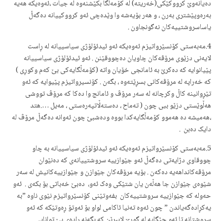
ده‌یانه‌وێ کرووکێکی(خه‌ریته‌) له کۆمه‌ڵگا بکێشنه‌وه‌ له‌ جیات ،ئە‌وه‌یکه‌ هه‌یه‌
به‌ره‌وپێشتری به‌رن ، و هه‌ر بۆیه‌شه‌ وا وێده‌چی ئه‌و کرووکییانه‌ ده‌گه‌ڵ
یاساسروشتییه‌کان نه‌گونجاون .
4.مه‌به‌ستی کۆنسێرواتیزم ئه‌وه‌یکه‌ ئه‌و ئیدئۆلۆژی سیاسییانه‌ له‌ ڕاست
لایه‌نی دزێوی مرۆڤه‌کان چاویان ده‌چووقێنن . ئه‌و ئیدئۆلۆژی سیاسییانه‌
پێیانوایه‌ که‌ ده‌کرێ به‌ ئامانجی خۆیان واته‌ (کۆمه‌ڵگایه‌کی بێ که‌م وکوڕی )
که‌ خه‌راپه‌ له‌ مرۆڤه‌کانی بسڕێته‌وه‌ ، بگه‌ن . کۆنسیرواتیزم پێیوایه‌ که‌ ئه‌و
تێڕوانینه‌‌ کاڵ وکرچانه‌ له‌ سه‌ر مرۆڤ و ئامانج وا ده‌کا که‌ مرۆڤ تووشی
هه‌ڵوێستی دزێو ببی چون ( ته‌ماح ، ده‌سته‌ڵاتپه‌ره‌ستی ، مه‌یل ….هتد
،هه‌میشه‌ ده‌ هه‌موو کۆمه‌ڵگایه‌کدا بووه‌ وده‌شبێ چون ئه‌وانه‌ ده‌گه‌ڵ مرۆڤ له‌
دایک ده‌بن .
5.مه‌به‌ستی کۆنسێرواتیزم ئه‌وه‌یکه‌ ئه‌و ئیدئۆلۆژی سیاسییانه‌ به‌ چاو
چووقاوی دژایه‌تی ده‌گه‌ڵ ئه‌و جێوازییه‌ سروشتییانه‌ی که‌ ده‌نێوان
مرۆڤه‌کانداهەیه‌ ده‌که‌ن . بۆیه‌ مرۆڤه‌کان جێوازن و جێوازییه‌کانیش له‌ سه‌ر‌
شێوه‌ی جێوازن جا هه‌ڵه‌ن یان شتێکی وه‌ک ئه‌و، ‌ ده‌بێ خه‌باتی بۆ بکه‌ی . ئه‌و
حه‌وله‌ که‌ جێوازییه‌ سروشتییه‌کان بفه‌وتێنی کۆنسێرواتیزم نێوی ناوه‌ ”به‌
یه‌کڕاده‌گه‌یاندن ” چون ئه‌وه‌ ته‌نیا ئاکامی لواو بۆ ئه‌وتۆ ڕه‌وتێکه‌ که‌ ئه‌و
سروشتانه‌ تا ئه‌و جێگایه‌ له‌ گوڕێ لاببرێن که‌ بگه‌نه‌ ڕاده‌ی بێ توانایی .