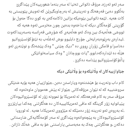
سه‌ر ئه‌و ئه‌رزه‌، مرۆڤ ناتوانی ته‌نیا له‌ سه‌ر بنه‌ما شعورییه‌کان پێداگرێ
به‌ڵکوو ده‌بێ فه‌رهه‌نگ و نه‌ریتیش له‌ به‌رچاوبگیرێن که‌ ئه‌ویش پێویستی به‌
کات هه‌یه‌ . ئێمه‌ ناتوانین بێوه‌یکه‌‌ بزانین‌‌ ئاکامه‌که‌ی به‌ کوێ ده‌گا حه‌ول بۆ
گۆڕینی کۆمه‌ڵگای دیکه‌ له‌ بناخه‌وه‌ بده‌ین چون مه‌ترسی ئه‌وه‌ هه‌یه‌ که‌
تووشی هه‌ڵه‌یه‌ک بین وه‌ک ئه‌و‌ هه‌ڵه‌یه‌ی که‌ شۆڕشی فه‌ڕانسه‌ به‌سه‌ریداکه‌وت
.ئیداره‌ی به‌ڕێوه‌به‌رایه‌تی جۆرج دابلیوو بوش ئه‌غڵه‌ب به‌ نێئۆکۆنسێرواتیو
ده‌ناسرا و قامکی زۆران ڕووی ده‌ ”دیک چێنی ” وه‌ک پێشه‌نگ و نوێنه‌ری ئه‌و
هێڵه‌ ده‌ ئێداره‌که‌دابوو.”پات بووچانان ” وه‌ک سیاسه‌توانێکی
پاڵئۆکۆنسێرواتیو پێناسه‌ ده‌کرێ .
جێاوازییه‌کان له‌ وڵاتێکەوە بۆ وڵاتێکی دیکە‌
کام داب ونه‌ریت بۆ هێشتنه‌وه‌ وپاراستن ده‌بن ،جێوازییان هه‌یه‌ بۆیه‌ شتێکی
سروشتییه‌ که‌ له‌ نێوان مرۆڤه‌کانی جێواز له‌ پێش هه‌مووان ماوه‌ته‌وه‌ که‌
مرۆڤ سه‌ر به‌ کام فه‌رهه‌نگه‌. له‌ ئه‌مریکا بۆ نموونه‌ زۆر له‌ کۆنسێرواتیوه‌کان
پێیانوایه‌ زۆر گرینگه‌ که‌ مافی ئه‌مریکایییه‌کان ده‌ هه‌ڵگرتنی چه‌کدا بپارێزرێ
،له‌ به‌روه‌ی ئه‌و نه‌ریته‌ زۆر ده‌مێکه‌ له‌ مێژووی ئه‌مریکادا هه‌یه‌ . له‌ ئوروپا
کۆنسێرواتیوه‌کان به‌ پێچه‌وانه‌وه‌ پێداگری له‌ سه‌ر کۆمه‌ڵگایه‌کی شارستانی
ده‌که‌ن ،و هه‌ڵگرتنی چه‌ک به‌ مه‌به‌ستی پاراستنی خۆ به‌ مافی خه‌ڵک نازانن .