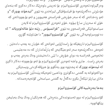
کۆنسێرواتیزم له‌ وشه‌ی لاتینی ”کۆنسێروار ” واته‌ (بیپارێزه‌)
وه‌رگیراوه‌.ته‌وه‌ری کۆنسێرواتیزم بۆ نه‌ریتی باوه‌ڕێک ده‌کار ده‌کرێ که‌ بنه‌مای
مۆدێڕنی ده‌گه‌ڕێته‌وه‌ بۆ فیلسۆفێکی ئیرله‌ندی به‌ نێوی ”
ئیدمۆند بووڕک‌
”و
ئه‌و ڕه‌خنانه‌ی ‌که‌ له‌ سه‌ر شۆڕشی فه‌ڕانسه‌ی هه‌یبوون و ئه‌و بۆچوونانه‌ی که‌
خۆی له‌ سه‌ریان ساغ ببۆوه‌ .خۆی ته‌وه‌ری کۆنسێڕواتیزم له‌ لایه‌ن
سیاستوانێکی فه‌ڕانسه‌وی به‌ نێوی ”
فڕانسیۆس _ ڕێنه‌ دێۆ شاته‌ئوبریاند
” که‌
ده‌ نووسراوه‌یه‌کی به‌ نێوی ”
لێ کۆنسێرواتیوور
”
دا هێناوێته‌ گۆڕێ،
کۆنسێرواتیزم تاریفێکه‌ بۆ ڕاستاژۆیی ئه‌وانه‌ی که‌ خۆیان به‌ چه‌پ داده‌نێن .
ئه‌وه‌ش ده‌گه‌ڕێته‌وه‌ سه‌ر ئه‌وجێگایه‌ی که‌ پاڕڵمانتاران که‌ ده‌ مه‌جلیسی
نه‌ته‌وه‌یی فه‌رانسه‌ به‌ دوای شۆڕش دا لێی داده‌نیشتن وه‌ک به‌ره‌ی چه‌پ و
به‌ره‌ی ڕاست . جاری واشه‌ ته‌وه‌ری کۆنسێرواتیزم بۆ ئه‌و بۆچوونه‌ ده‌کار ناکرێ
که‌
ئیدمۆند بوورک‌
له‌ پشتێوه‌ بوو ،به‌ڵکوو بۆ شرۆڤه‌کردنی ویستێکی
دواکه‌وتوانه‌ به‌ گشتی ده‌گوترێ. وناشبێ ئه‌وه‌یکه‌ پێده‌ڵێن کۆنسێرواتیزم به‌
مانای بپارێز تێکه‌ڵ بکرێ ده‌گه‌ڵ به‌ گشتی سیاسه‌تی کۆنه‌په‌ره‌ستانه‌ .
بنه‌ما بنه‌ڕه‌تییه‌کانی کۆنسێرواتیزم
کۆنسێرواتیزم له‌ دوو ئه‌ستونده‌کی بنه‌ڕه‌تی که‌ هه‌رتکیان وه‌ک یه‌ک به‌بایخن
پێکهاتووه‌ .