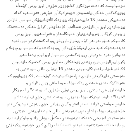
سوسیالیست که‌ ده‌بنه‌ میراتگری که‌له‌پووری شۆڕش .لیبرالیزمی کۆمه‌ڵه
‌بچووکه‌کانی خه‌ڵکی ،پاشماوه‌ی شێوه‌ڕادیکاڵی شۆڕشی فه‌ڕانسه‌یه‌ که‌ له‌
ده‌ستپێکی سه‌ده‌ی 18 دا پێشنیارێک بوو وه‌ک ئاڵترناتیوێکی سیاسی . ئازادی
بیر وباوه‌ڕی لیبڕالی ئاوێته‌ی عه‌داڵه‌تی کۆمه‌ڵایه‌تی کرا بۆ خه‌ڵکی ده‌ستته‌نگ
و چینی کرێکار . به‌رچاوترینیان له‌ ئینگلستان و فه‌ڕانسه‌بوو . لیبڕالیزمی
کلاسیک، له‌ نێو ئه‌وانه‌ی کۆماریخواز دا، زیاتر ڕوو له‌ گه‌شه‌کردن بوو ، ئه‌وه‌
ده‌بته‌ به‌شێک له‌ بناخه‌ی ئیدۆئۆلۆژییه‌کی ڕوو به‌گه‌شه‌ واته ‌سوسیالیزم، به‌ڵام
ده‌توانرێ ئه‌وه‌ ده ‌ڕه‌وتی ڕوو به‌گه‌شه‌ی سوسیال لیبرالیزم یشدا سەیر
بکرێ.لیبڕالیزمی نوێ، ڕیشه‌ی بایخه‌کانی ده‌ لیبڕالیزمی کلاسیک دایە .جان
لاک ئه‌و‌ فه‌یلسوفه ‌ئینگلیسییه‌ی سه‌ده‌ی 16 تێئۆری مافی سروشتیی به‌
مه‌به‌ستی دابینکردنی ئازادی تاڕاده‌یه‌ک وه‌پشت گوێخست . لاک پێیوابوو، که‌
هه‌ر تاکێک به‌تایبه‌تمه‌ندی وه‌ک مرۆڤ خودا مافی ژیان ، ئازادی و
خاوەندارییەتی داوەتێ . لیبڕالیزمی نوێی مۆدێڕن “سروشت” ی له‌ جێگای
“خودا” داناوه‌، له‌وه‌یکه‌ مرۆڤ به‌ پێی سروشت له‌شی خۆی ئیداره‌ ده‌کا و
خاوه‌ن خواستی ئازاده‌ له‌ مه‌ڕ له‌ش وگیان وژیانی خۆی . به‌پێی ناوه‌رۆکی ئه‌و
خۆخێوییه‌، مرۆڤ پاشان به‌ڕیوه‌به‌رایه‌تی مافی خاوه‌ندارییه‌تی ده‌بێتێ .‌
مه‌به‌ستیش له‌بایخی شته‌که‌ ده‌په‌یوه‌ندی ده‌گه‌ڵ مرۆڤی زانا و چاوکراوه‌ دایه‌
، و بایه‌خه‌که‌ ده‌مێنێته‌وه‌ سه‌ر ئه‌و که‌سه‌ که‌ له‌ ڕێگای کاری خۆیه‌وه‌ پێکیدێنێ