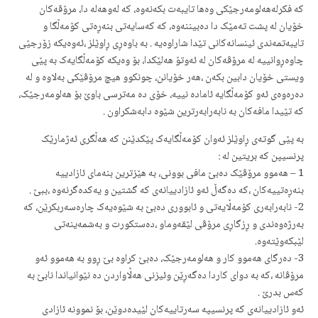
که‌ فکرله‌هه‌لومه‌رجێکی وه‌ها تایبه‌ت بکه‌نه‌وه‌، که‌ له‌وهەلە ‌دا، مرۆڤه‌کان
خۆیان له‌ پشت ته‌مێک دا ده‌بیننه‌وه‌، که‌ که‌سایه‌تی بنه‌ڕه‌تی کۆمه‌ڵگا و
تایبه‌تمه‌ندی ئینسانه‌کانی تێدا شاراوه‌یه‌ . به‌ باوه‌ڕی ڕاوێلز ،ئه‌وه‌یکه‌ زۆرجێی
چاوه‌ڕوانییه‌ له‌ مرۆڤه‌کان له‌ ئه‌وتۆ هه‌لێکدا، بۆ وه‌یکه‌ کۆمه‌ڵگایه‌ک به‌ پێی
ویستی خۆیان دابین بکه‌ن ،هه‌ر خۆیانن، چونکوو هیچ مرۆڤێکی به‌لاوه‌ و له‌
ده‌ره‌وه‌ی ئه‌و کۆمه‌ڵگایه‌ ئامادە نییه‌، خۆی ده‌ مه‌ترسی باوێ بۆ هه‌لومه‌رجێک،
که‌ تێیدا مافه‌کان به‌ نابه‌رابه‌رترین شێوه‌ دابه‌شکراون .
به‌ پێی گوته‌ی ڕاوێلز ئه‌وان کۆمه‌ڵگایه‌ک پێکدێنن که‌ هەڵگری ئه‌ژمارێک
پرنسیپن که‌ بریتین له‌ :
1 – هه‌موو مرۆڤێک ده‌بێ مافی بوونی، به‌ هێزترین بنه‌مای ئازادییه‌
بنه‌ڕه‌تییه‌کان‌ ،که ده‌گه‌ڵ ئه‌و ئازادییانه‌ی که‌ گشتین و یه‌کده‌گرنه‌وه‌‌ ،ببێ‌ .
2- نابه‌رابه‌ری کۆمه‌ڵایه‌تی و ئابووری ده‌بێ به‌ شێوه‌یه‌ک چاره‌سه‌ربکرێن، که‌
به‌رژه‌وه‌ندی و ڕزگاڕی مرۆڤی‌ لێقه‌وماو ،ده‌ستکورت و به‌شمه‌ینه‌تی
لێبکه‌وێته‌وه‌.
3- ده‌رگای هه‌موو کار و هه‌لومه‌رجێک، ده‌بێ کراوه‌ بێ ڕوو به‌ هه‌موو ئه‌و
مرۆڤانه‌ ،که‌ به‌ دوای کاردا دەگەڕێن وئیزنی هه‌ڵاواردن ده‌ نێوانیاندا نابێ بە
کەس بدرێ .
ئه‌و ئازادییا‌نه‌ی که‌ پرنسیپه‌ سه‌رتاییه‌کان لێیده‌دوێن، بۆ نموونه‌ ئازادی