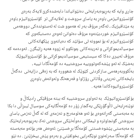
جاری وایه‌ که‌ به‌ڕیوه‌به‌رایه‌تی ده‌نێوانیاندا دابه‌شده‌کرێ لایه‌ک به‌ره‌ی
کۆنسێرواتیزمی باوه‌ڕ به‌ یاسای سروشت و له‌لایه‌کی تر کۆنسێرواتیزم باوەڕ
بە مێتافیزیک ، ئه‌گه‌ر مرۆڤ به‌ر له‌ هه‌موو شت له‌ ئه‌ستونده‌کی دووهه‌می
کۆنسێرواتیزم خوردبێته‌وه‌ مرۆڤ ده‌توانێ ئه‌وه‌ی ده‌ستبکه‌وی که‌
کۆنسێرواتیزم له‌ بۆ نموونه‌ ئی سۆئێد که‌ ده‌یانه‌وێ پێکهاته‌کانی
سوسیالدیموکڕاتی و نه‌ریته‌کانی چونکوو له‌ زووه‌ هه‌یه‌ ڕاێبگرن . ئه‌وده‌مه‌ که‌
مرۆڤ له‌بیری ده‌کا که‌ سیستیمی سوسیالدیموکڕاتی بۆ کۆنسێرواتیوێک
به‌شێک له‌ ئه‌و پێشه‌که‌وتووییه‌ سروشتییه‌ ده‌ کۆمه‌ڵگادا نییه‌ ،
به‌ڵکووبه‌رهه‌می سازکردنی کێوێک له‌ شعووره‌ که‌ به‌ زه‌قی دژایه‌تی ده‌گه‌ڵ
بایخه‌کانی نه‌ریتی وڵاتانی رۆژاوا و فه‌رهه‌نگ وله‌وانه‌ش باوه‌ڕی
کۆنسێرواتیوه‌کاندا هه‌یه‌ .
بۆکۆنسێڕواتیوێک به‌ ته‌واوی سروشتییه‌ که‌ ببته‌ مرۆڤێکی ڕادیکاڵ و
نوێنه‌ڕایه‌تی ئاڵوگۆڕێکی یه‌گجار زۆر ده‌ کۆمه‌ڵگایه‌کی سوسیال لیبڕاڵی دا بکا
به‌ مه‌به‌ستی گه‌ڕانه‌وه‌ی بۆ ئه‌و هه‌لومه‌رج و نه‌زمه‌ی که‌ له‌ گه‌ڵ نه‌زمی یاسای
سروشتی گونجاوتره‌ و ئیمکانی ده‌وڵه‌تێکی سروشتی نه‌ک به‌ڕیوه‌به‌رایه‌تێک
به‌ مه‌به‌ستی پێشوه‌خستنی کۆمه‌ڵگا بڕخسێنێ .ئه‌وه‌ش هه‌ر بۆئه‌و مه‌به‌سته‌
که‌ کۆمه‌ڵگا سه‌رله‌نوێ نوێگه‌رایی بخولقێنی و به‌ره‌و پێش بیخزێنێ . ده‌ نێو