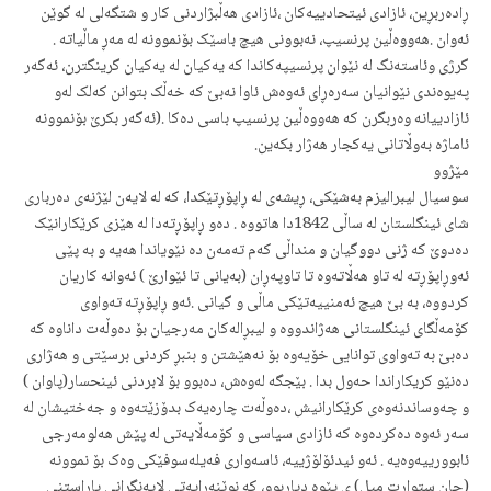
ڕاده‌ربڕین، ئازادی ئیتحادییه‌کان ،ئازادی هه‌ڵبژاردنی کار و شتگەلی لە گوێن
ئەوان .هه‌ووه‌ڵین پرنسیپ، نه‌بوونی هیچ باسێک بۆنموونه‌ له‌ مه‌ڕ ماڵیاته‌ .
گرژی وئاسته‌نگ له ‌نێوان پرنسیپه‌کاندا کە یه‌کیان له‌ یه‌کیان گرینگترن، ئه‌گه‌ر
په‌یوه‌ندی نێوانیان سه‌ره‌ڕای ئه‌وه‌ش ئاوا نه‌بێ که‌ خه‌ڵک ‌بتوانن که‌لک له‌و
ئازادییانه ‌وه‌ربگرن که‌ هه‌ووه‌ڵین پرنسیپ باسی ده‌کا .(ئه‌گه‌ر بکرێ بۆنموونه‌
ئاماژه‌ به‌وڵاتانی یه‌کجار هه‌ژار بکه‌ین.
مێژوو
سوسیال لیبرالیزم به‌شێکی، ڕیشه‌ی لە ڕاپۆڕتێکدا، که‌ له‌ لایه‌ن لێژنەی ده‌رباری
شای ئینگلستان له‌ ساڵی 1842دا هاتووه‌ . ده‌و ڕاپۆڕته‌دا له‌ هێزی کرێکارانێک
ده‌دوێ که‌ ژنی دووگیان و منداڵی که‌م ته‌مه‌ن ده‌ نێویاندا هه‌یه‌ و به‌ پێی
ئه‌وڕاپۆڕته‌ له‌ تاو هه‌ڵاته‌وه‌ تا تاوپه‌ڕان (به‌یانی تا ئێوارێ ) ئه‌وانه‌ کاریان
کردووه‌، به‌ بێ هیچ ئه‌منییه‌تێکی ماڵی و گیانی .ئه‌و ڕاپۆڕته‌ ته‌واوی
کۆمه‌ڵگای ئینگلستانی هه‌ژاندووه‌ و لیبڕاله‌کان مه‌رجیان بۆ ده‌وڵه‌ت داناوه‌ که‌
ده‌بێ به‌ ته‌واوی توانایی خۆیه‌وه ‌بۆ نه‌هێشتن و بنبڕ کردنی برسێتی و هه‌ژاری
ده‌نێو کریکاراندا حه‌ول بدا . بێجگه‌ له‌وه‌ش، ده‌بوو بۆ لابردنی ئینحسار(پاوان )
و چه‌وساندنه‌وه‌ی کرێکارانیش ،ده‌وڵه‌ت چاره‌یه‌ک بدۆزێته‌وه‌ و جه‌ختیشان له‌
سه‌ر ئه‌وه‌ ده‌کرده‌وه‌ که‌ ئازادی سیاسی و کۆمه‌ڵایه‌تی له‌ پێش هه‌لومه‌رجی
ئابوورییه‌وه‌یه‌ . ئه‌و ئیدئۆلۆژییه‌‌، ئاسه‌واری فه‌یله‌سوفێکی وه‌ک بۆ نموونه‌
(جان ستوارت میل) ی پێوه‌ دیاربوو، که‌ نوێنه‌رایه‌تی لایه‌نگرانی پاراستنی