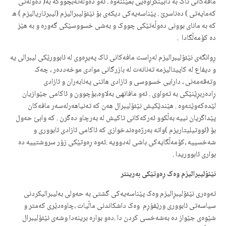
مافه‌کانی تاک به‌ دابینکراوه‌یی بمێننه‌وه‌ . ئه‌و ده‌وڵه‌ته‌بچووکه‌ به‌( ده‌وڵه‌تی
که‌مایه‌تی ) ده‌ناسرێ . پێناسه‌یه‌کی دیکه‌ی بۆ نێئۆلیبرالیزم (لیبرتاریالیزم ) ه‌
که‌ به‌ مانای بوونی ده‌وڵه‌تێکی چووک و به‌شی خسووسێکی گه‌وره‌ و به‌ هێز
ده‌ کۆمه‌ڵگادا .
ڕوانگه‌ی نێئۆلیبرالیزم له‌ڕاست مافه‌کانی تاک په‌یڕه‌وی له‌ ئابوورێکی لیبرالی یه‌
و دیفاع له‌ کاپیتالیزمه‌ ته‌نانه‌ت له‌ بازرگانی موادی موخه‌دده‌ر ، چه‌ک
وته‌قه‌مه‌نی ، دارایی خسووسی و ئازادی هاتنی په‌نابه‌ران و ئازادی
ڕاده‌ربڕێنێکی به‌ ته‌واوی . ئه‌و مافانهی‌ به‌لاوه‌،بۆچوون و ئاکامی جێوازیان
لێده‌که‌وێته‌وه‌ . هێندێکیش نێئۆلیبرال هه‌ن که‌ ته‌نیاهه‌رله‌سه‌ر مافه‌کان
پێداگریان نییه‌ به‌ڵکوو ئه‌رکه‌کانی تاکیش له‌ به‌رچاو ده‌گرن . که‌ وابێ حه‌ول
بۆ (ئووتیلیتاریزم )واته‌ به‌رژه‌وه‌ندخوازی که‌ ئاکامی ئازادی ئابووری و
شه‌خسییه‌ ،کۆمه‌ڵگایه‌کی باشی له‌دوویه‌ .ئه‌وه‌ ڕه‌وتێکی زۆر سروشتییه‌ ده‌
بواری ئابووریدا .
نێئۆلیبرالیزم وه‌ک ڕه‌وتێکی به‌رینتر
ته‌وه‌ری نێئۆلیبڕالیزم وه‌ک پێناسه‌یه‌کی گشتی به‌ حه‌ولی به‌لیبرالیکردنی
سیاسه‌تی ئابووری ورێفۆڕم ‌ وه‌ک داشکاندنی ماڵیات ،چاوه‌دێری که‌متر و
شێوه‌ی جێواز ده‌ به‌شه‌خسی کردن دا .ده‌و بواره‌ برینه‌دا وشه‌ی نێئۆلیبرال