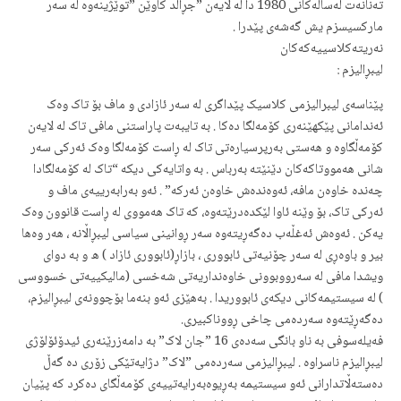
ته‌نانه‌ت له‌ساڵه‌کانی 1980 دا له‌ لایه‌ن ”جڕاڵد کاوێن ”توێژینه‌وه ‌له‌ سه‌ر
مارکسیسزم یش گه‌شه‌ی پێدرا .
نه‌ریته‌کلاسییەکه‌‌کان
لیبڕالیزم :
پێناسه‌ی لیبرالیزمی کلاسیک پێداگری له‌ سه‌ر ئازادی و ماف بۆ تاک وه‌ک
ئه‌ندامانی پێکهێنه‌ری کۆمه‌لگا ده‌کا . به‌ تایبه‌ت پاراستنی مافی تاک له‌ لایه‌ن
کۆمه‌ڵگاوه‌ و هه‌ستی به‌رپرسیاره‌تی تاک له‌ ڕاست کۆمه‌لگا وه‌ک ئه‌رکی سه‌ر
شانی هه‌مووتاکه‌کان دێنێته‌ به‌رباس . به‌ واتایه‌کی دیکه‌ “تاک له‌ کۆمه‌لگادا
چه‌نده‌ خاوه‌ن مافه‌، ئه‌وه‌نده‌ش خاوه‌ن ئه‌رکه”‌ . ئه‌و به‌رابه‌رییه‌ی ماف و
ئه‌رکی تاک، بۆ وێنه‌ ئاوا لێکده‌درێته‌وه،‌ که‌ تاک هه‌مووی له‌ ڕاست قانوون وه‌ک
یه‌کن . ئه‌وه‌ش ئه‌غڵه‌ب ده‌گه‌ڕیته‌وه‌ سه‌ر ڕوانینی سیاسی لیبڕاڵانه‌ ، هه‌ر وه‌ها
بیر و باوه‌ڕی له‌ سه‌ر چۆنیه‌تی ئابووری ، بازاڕ(ئابووری ئازاد ) ه‌ و به‌ دوای
ویشدا مافی له‌ سه‌رووبوونی خاوه‌نداریه‌تی شه‌خسی (مالیکییه‌تی خسووسی
) له‌ سیستیمه‌کانی دیکه‌ی ئابووریدا . به‌هێزی ئه‌و بنه‌ما بۆچوونه‌ی لیبڕالیزم،
ده‌گه‌ڕێته‌وه‌ سه‌رده‌می چاخی ڕووناکبیری.
فه‌یله‌سوفی به‌ ناو بانگی سه‌ده‌ی 16 ”جان لاک” به‌ دامه‌زرێنه‌ری ئیدۆئۆلۆژی
لیبڕالیزم ناسراوه‌ . لیبڕالیزمی سه‌رده‌می ”لاک” دژایه‌تێکی زۆری ده‌ گه‌ڵ
ده‌سته‌ڵاتدارانی ئه‌و سیستیمه‌ به‌ڕیوه‌به‌رایه‌تییه‌ی کۆمه‌ڵگای ده‌کرد که‌ پێیان