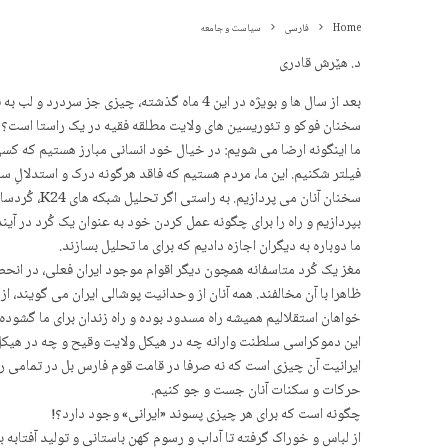
Home
فارسی
سیاست و جامعه
د. هێرش قادری
بعد از سال ها و بویژه در این 4 ماه گذشته،
سخنان فوکو و تئوریسین های ولایت مطلقه فقیه در یک راستا است؟ نک
ما اینگونه ارضا می شویم: در خیال خود انسانی مبارز هستیم که کسی 
فیلتر شکنیم. این ما، مردم هستیم که فاقد هرگونه درک و استدلالِ
سخنان آنان
بپردازیم و راه را برای چگونه عمل کردن خود به عنوان یک کُرد در آیند
ما دوباره به دیگران اجازه دادیم که برای ما تحلیل بسازند.
مغز یک کُرد متاسفانه همچون دیگر اقوام موجود ایران فعلی، در انحص
ظاهرا با آن مخالفند. همه آنان از وحدانیت پوشالی ایران می گویند، 
خواهان استقلالیم همیشه راه مسدود بوده و راه زندان برای ما گشوده
این دموکراسی سلطنت وارانه چه در هیکل ولایت وقیح و چه در هیکل پ
ایرانیت آن چیزی است که نه صرفا در قامت قوم فارس بل در تمامی ر
حرکات و سکنات آنان جست و جو کنیم.
چگونه است که برای هر چیزی پسوند «ایرانی» وجود دارد؟!
از لباس و خوراک گرفته تا آداب و رسوم کهن باستانی و تولید آفتابه 