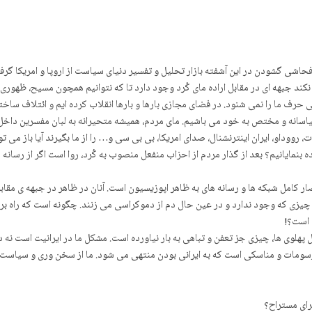
 چیزی جز سردرد و لب به فحاشی گشودن در این آشفته بازار تحلیل و تفسیر دنیای سیاست از اروپا و 
ند جبهه ای در مقابل اراده مای کُرد وجود دارد تا که نتوانیم همچون مسیح، ظهوری 
حرف ما را نمی شنود. در فضای مجازی بارها و بارها انقلاب کرده ایم و ائتلاف ساخته
 سیاسانه و مختص به خود می باشیم. مای مردم، همیشه متحیرانه به لبان مفسرین داخ
 می پردازیم. به راستی اگر تحلیل شبکه های K24، کُردسات، رووداو، ایران اینترنشنال، صدای امریکا، بی بی سی و… را ا
ه بنمایانیم؟ بعد از گذار مردم از احزاب منفعل منصوب به کُرد، روا است اگر از رسانه 
ار کامل شبکه ها و رسانه های به ظاهر اپوزیسیون است. آنان در ظاهر در جبهه ی مقاب
از چیزی که وجود ندارد و در عین حال دم از دموکراسی می زنند. چگونه است که راه بر
 است؟!
هلوی ها، چیزی جز تعفن و تباهی به بار نیاورده است. مشکل ما در ایرانیت است نه 
سومات و مناسکی است که به ایرانی بودن منتهی می شود. ما از سخن وری و سیاست و
برای مستراح؟