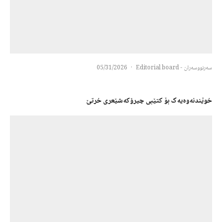
سەرنووسەران - Editorial board
·
05/31/2026
خوێندنەوەیەک بۆ کتێبی چیرۆکەشێعری خرتێ