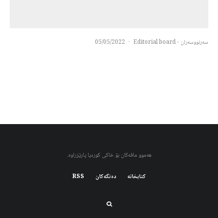
سەرنووسەران - Editorial board
·
05/05/2022
هەموو مافەکان بۆ خاکی کوردیا پارێزراوە.
کتابخانه
دەنگەکان
RSS