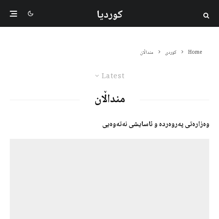
کوردیا
Home
کوردی
منداڵان
Latest
منداڵان
وەزارەتی پەروەردە و ئاسایشی نەتەوەیی