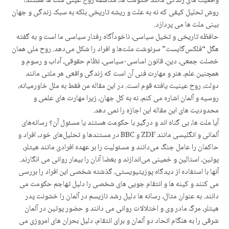
واقعیت های زندگی مانند حکومت ها، مکاشفه روح عینی ملت ها هستند؛
روش تحلیل کیفی که نه به علت و ریشه تاریخی بلکه به سبک زندگی و جهان
بینی ملت ها می پردازد.
حافظه تاریخی و تخیل سیاسی، ناخودآگاه رفتار سیاسی ما است و به گفته
هگل “فلکس‌گایست” سرنوشت ملت‌ها و افراد را شکل می‌دهد. روح ملی همان
خصلت جمعی، دین، قانون اساسی-سیاسی، نظام حقوقی، آداب و رسوم و
همچنین علم، هنر و مهارت فنی آن است که زندگی واقعی هر ملتی مانند
دولت، روح عینیت یافته قوم است. در این مقاله من فقط به ملل خاورمیانه،
روسیه و آلمان اشاره می کنم، نه به کل جهان، زیرا مهارت های علمی و
محدودیت های این مقاله این اجازه را نمی دهد.
آیا ملت ها، بی گناه اند و درگیر با حکومت هستند یا مسئول آن؟ رسانه‌های
آلمانی و انگلیسی مانند ZDF و BBC در مستندها و تحلیل‌های خود، افراد و
حاکمان را عامل جنگ‌ می‌دانند و مسئولیت را بر عهده افرادی مانند هیتلر،
پوتین، استالین و خمینی می‌اندازند و بعضا آنان را بیمار روانی می انگارند.
آنها با استفاده از دیدگاه پوزیتیویستی، گذشته شخصی این افراد را بررسی
می کنند و کینه ها و انتقام جویی های شخصی را دلیل تهاجم حکومت می
دانند. به عنوان مثال، رسانه ها دلیل رشد نازیسم در آلمان را خشونت پدر
هیتلر، مرگ مادر وی و اختلالات روانی می دانند و حضور پوتین در آلمان
شرقی را به هنگام اتحاد دو آلمان و برای انتقام، دلیل بحران های امروزی می