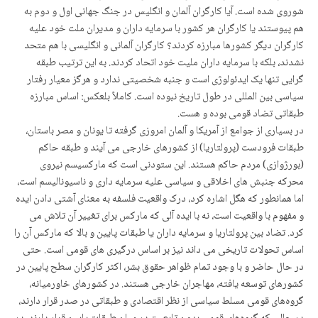
شوروی شده است. آیا کارگران آلمان و انگلیس در جنگ جهانی اول و دوم به
هم پیوستند یا کارگران هر کشور با سرمایه داران و مدیران ملت خود علیه
کارگران دیگر کشورها مبارزه کردند؟ کارگران آلمانی و انگلیسی با هم متحد
نشدند، بلکه با سرمایه داران ملیت خود اتحاد کردند. به این ترتیب طبقه
گرایی تنها یک ایدئولوژی است و جنبه شخصیتی ندارد و هرگز معیار رفتار
سیاسی بین المللی در طول تاریخ نبوده است. کاملاً بلعکس: اساس مبارزه
طبقاتی تضاد قومی بوده و هست.
در بسیاری از جوامع از آمریکا و آلمان امروزی گرفته تا یونان و مصر باستان،
طبقات فرودست (پرولتاریا) از کشورهای خارجی می آیند و طبقه حاکم
(بورژوازی) مردم حاکم هستند. این ستودنی است که مارکسیسم نیروی
محرکه جنبش های اخلاقی و سیاسی علیه سرمایه داری و ناسیونالیسم است،
اما همانطور که هگل اشاره کرد، درک واقعیت فلسفه به معنای آشتی دادن ایده
و مفهوم با واقعیت است، نه با ایده آلی که مارکس برای تغییر آن تلاش می
کرد. تضاد بین پرولتاریا و سرمایه داران یا طبقات پایین و بالا که مارکس آن را
اساس تحولات تاریخی می داند نیز بر اساس درگیری های قومی است. حتی
در حال حاضر و با وجود تمام ظواهر حقوق بشر، اکثر کارگران سطح پایین در
کشورهای توسعه یافته، مهاجران خارجی هستند. در کشورهای خاورمیانه،
گروه‌های قومی مسلط سیاسی از نظر اقتصادی و طبقاتی در صدر قرار دارند،