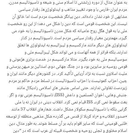
به عنوان مثال، از دوره زرتشتی تا اسلام سنی و شیعه و ناسیونالیسم مدرن،
مردم ایران-فارس با وجود تغییر مذاهب و ایدئولوژی‌ها، رفتار سیاسی
مشابهی از خود نشان داده‌اند. دین بیانگر شخصیت مردم است اما خالق آن
نیست. این شخصیت قومی است که دین را شکل می دهد؛ از این رو شخصیت
ملی یا به قول هگل روح عامیانه که شکل مدرن ناسیونالیسم را به خود می
گیرد، مهمترین معیار رفتار سیاسی مردم است. ناسیونالیسم در کنار
ایدئولوژی های دیگر مانند مارکسیسم و لیبرالیسم به ایدئولوژی ها تعلق
ندارند، بلکه فراتر از همه آنهاست و می تواند شکل لیبرالیسم ملی و
سوسیالیسم ملی به خود بگیرد. مثلا مارکسیسم در خدمت برتری هژمونی و
قومی روسیه بر سایرین بود و در جنگ جهانی دوم، استالین بر میهن پرستی و
ملیت اسلاوی نسبت به نژاد آریایی تأکید کرد. در کشورهای دیگر مانند ایران و
چین، احزاب کمونیست با احزاب ناسیونالیست در تسلط مردم حاکم بر مردم
زیردست تفاوتی ندارند. حتی اساس جنبش های اسلامی رادیکال مانند
جنبش وهابی، اخوان المسلمین و داعش (ISS)، ناسیونالیسم عربی بود و اگر
بعث سقوط نمی کرد، ISS قیام نمی کرد. انقلاب دینی در ایران نه با ملی
گرایی بلکه با ناسیونالیسم سکولار مشکل داشت. شعارهای انقلاب 57 مانند
«صدور انقلاب» و «راه کربلا از قدس می گذرد» شکل مذهبی منطقه از توسعه
طلبی قومیتی است که سایر اقوام باید بر آن مسلط شوند. به طور مثال، دین
اسلام مخلوق و تجلی روحیه و شخصیت قبیله ای عرب است که در “دین