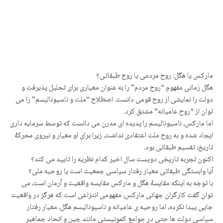
مارکس یا هگل: روح مردمی یا روح طبقاتی؟
هگل زمانی مفهومِ “روح مردم” را به عنوان معیاری برای تحلیل پذیرفت و
دولت را نمایشی از روح قومی دانست. اصطلاح “ملت و ناسیونالیسم” را می
توان از “روح عامیانه” مشتق کرد.
اما مارکس، ناسیونالیسم را پدیده ای مدرن می دانست که توسط سرمایه داری
ایجاد شده و به روح ملت اعتقادی نداشت، زیرا برای او معیار و نیروی محرکۀ
تاریخ، تقسیم طبقاتی بود.
اکنون تجربه تاریخی دویست سال اخیر کدام نظریه را تایید می کند؟
آیا وابستگی طبقاتی معیار رفتار سیاسی جمعیت است یا روحیه ملی؟
با توجه به اینکه مقایسۀ هگل و مارکس مقایسه واقعیت و آرمان است، می
توان گفت کارگران جهانی مارکس، مفهومی انتزاعی است که هرگز در واقعیت
جایی پیدا نکرده، اما روحیه ی عامیانه و ناسیونالیسم هگل، معیار رفتار
سیاسی دولت ها حتی در جوامع کمونیستی مانند چین و اتحاد جماهیر