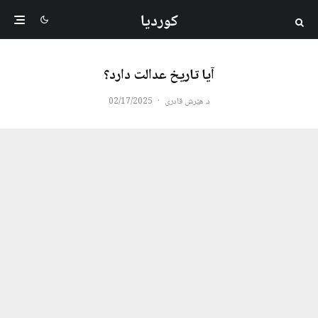
کوردیا
آیا تاریخ عدالت دارد؟
د. هێرش قادری
·
02/17/2025