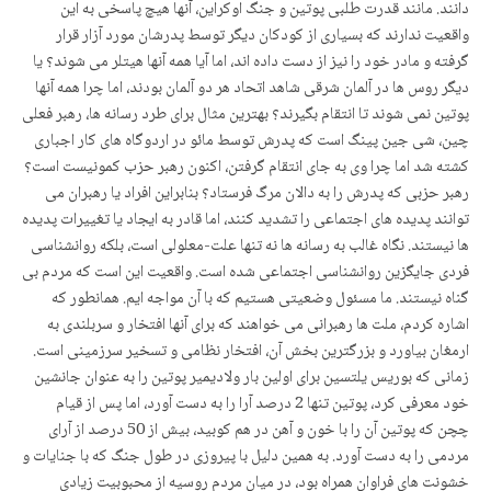
دانند. مانند قدرت طلبی پوتین و جنگ اوکراین، آنها هیچ پاسخی به این
واقعیت ندارند که بسیاری از کودکان دیگر توسط پدرشان مورد آزار قرار
گرفته و مادر خود را نیز از دست داده اند، اما آیا همه آنها هیتلر می شوند؟ یا
دیگر روس ها در آلمان شرقی شاهد اتحاد هر دو آلمان بودند، اما چرا همه آنها
پوتین نمی شوند تا انتقام بگیرند؟ بهترین مثال برای طرد رسانه ها، رهبر فعلی
چین، شی جین پینگ است که پدرش توسط مائو در اردوگاه های کار اجباری
کشته شد اما چرا وی به جای انتقام گرفتن، اکنون رهبر حزب کمونیست است؟
رهبر حزبی که پدرش را به دالان مرگ فرستاد؟ بنابراین افراد یا رهبران می
توانند پدیده های اجتماعی را تشدید کنند، اما قادر به ایجاد یا تغییرات پدیده
ها نیستند. نگاه غالب به رسانه ها نه تنها علت-معلولی است، بلکه روانشناسی
فردی جایگزین روانشناسی اجتماعی شده است. واقعیت این است که مردم بی
گناه نیستند. ما مسئول وضعیتی هستیم که با آن مواجه ایم. همانطور که
اشاره کردم، ملت ها رهبرانی می خواهند که برای آنها افتخار و سربلندی به
ارمغان بیاورد و بزرگترین بخش آن، افتخار نظامی و تسخیر سرزمینی است.
زمانی که بوریس یلتسین برای اولین بار ولادیمیر پوتین را به عنوان جانشین
خود معرفی کرد، پوتین تنها 2 درصد آرا را به دست آورد، اما پس از قیام
چچن که پوتین آن را با خون و آهن در هم کوبید، بیش از 50 درصد از آرای
مردمی را به دست آورد. به همین دلیل با پیروزی در طول جنگ که با جنایات و
خشونت های فراوان همراه بود، در میان مردم روسیه از محبوبیت زیادی