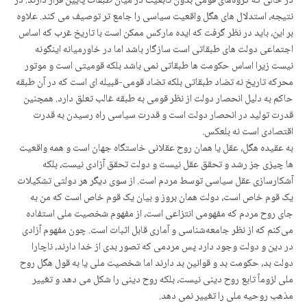
در حالی که گروه‌های قومی بدون تابعیت در میان طبقات پایین قرار دارند. در
نتیجه، استدلال های هگل واقعیت سیاسی را جامع تر توصیف می کند. علاوه
بر این، باید در نظر گرفت که ایده مارکس ممکن است با تاریخ غرب که اساس
اجتماعی دولت های طبقاتی است سازگار باشد اما در خاورمیانه اینگونه
نیست زیرا اساس حکومت ها طبقاتی نمی باشد بلکه قومیتی است و موتور
محرکه تاریخ نه تضاد طبقاتی بلکه تضاد قومی-قبیله ای است که در آن طبقه
حاکم به دلیل انحصار دولت از نظر قومی به طبقه غالب تعلق دارد. همچنین
قدرت تولید در انحصار دولت است و قدرت سیاسی راه رسیدن به قدرت
اقتصادی است نه بلعکس.
به عقیده هگل، عقل یا همان روح عقلانی خاستگاه جهان است و همه واقعیت
ها چیزی جز رشد و تحقق عقل نیست و دولت تحقق آزادی نیست، بلکه
آشکارسازی عقل سیاسی توسط مردم است. از سوی دیگر هر دولتی تشکیلات
یک قوم خاص است، دولت همان بروز و بیان یک قوم خاص است که من به
جای روح مردم که مفهومی انتزاعی است، از مفهوم شخصیت ملی استفاده
می‌کنم که از نظر جامعه‌شناسی و آماری قابل اثبات است. چون مفهوم آزادی
در دین و دولت وجود دارد پس مردمی که تصور بدی از خدا دارند، ناچارا
دولت بد، حکومت بد و قوانین بد دارند اما شخصیت ملی یا به قول هگل روح
ملی لزوماً تابع روح دینی نیست، بلکه روح دینی را شکل می دهد و تغییر
مذهب روحیه ملی را تغییر نمی دهد.