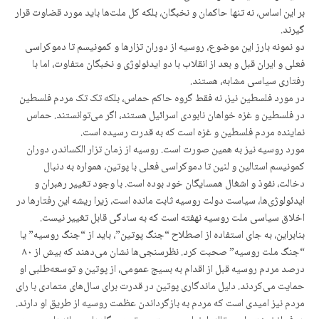
بر این اساس، نه تنها حاکمان و نخبگان، بلکه کل ملت‌ها باید مورد قضاوت قرار
گیرند.
دو نمونه بارز این موضوع، روسیه از دوران تزارها و کمونیسم تا دموکراسی
فعلی و ایران قبل و بعد از انقلاب با دو ایدئولوژی و نخبگان متفاوت، اما با
رفتاری سیاسی مشابه، هستند.
در مورد فلسطین نیز، نه فقط گروه حاکم حماس، بلکه تک تک مردم فلسطین
در فلسطین و غزه خواهان نابودی اسرائیل هستند، اگر می‌توانستند. حماس
نماینده مردم فلسطین و غزه است که به قدرت رسیده است.
مورد روسیه نیز به همین صورت است. روسیه از زمان تزار الکساندر، دوران
کمونیسم استالین و لنین تا دموکراسی فعلی با پوتین، همواره به دنبال
دخالت، نفوذ و اشغال همسایگان خود بوده است. با وجود تغییر رهبران و
ایدئولوژی‌ها، سیاست دولت روسیه ثابت مانده است، زیرا ریشه این رفتارها در
اخلاق سیاسی ملت روسیه نهفته است که به سادگی قابل تغییر نیست.
بنابراین، به جای استفاده از اصطلاح “جنگ پوتین”، باید از “جنگ روسیه” یا
“جنگ ملت روسیه” صحبت کرد. نظرسنجی‌ها نشان می‌دهند که بیش از ۸۰
درصد مردم روسیه قبل از اقدام به بسیج عمومی، از پوتین و توسعه‌طلبی او
حمایت می‌کردند. دلیل ماندگاری پوتین در قدرت برای سال‌های متمادی با رای
مردم نیز امیدی است که مردم به بازگرداندن عظمت روسیه از طریق او دارند.