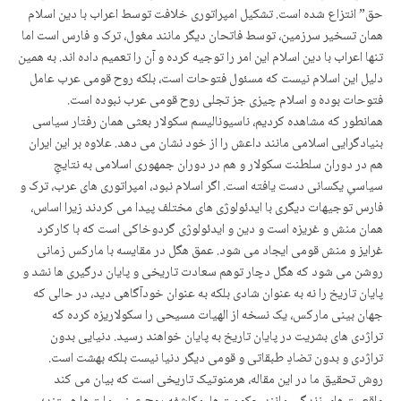
حق” انتزاع شده است. تشکیل امپراتوری خلافت توسط اعراب با دین اسلام
همان تسخیر سرزمین، توسط فاتحان دیگر مانند مغول، ترک و فارس است اما
تنها اعراب با دین اسلام این امر را توجیه کرده و آن را تعمیم داده اند. به همین
دلیل این اسلام نیست که مسئول فتوحات است، بلکه روح قومی عرب عامل
فتوحات بوده و اسلام چیزی جز تجلی روح قومی عرب نبوده است.
همانطور که مشاهده کردیم، ناسیونالیسم سکولار بعثی همان رفتار سیاسی
بنیادگرایی اسلامی مانند داعش را از خود نشان می دهد. علاوه بر این ایران
هم در دوران سلطنت سکولار و هم در دوران جمهوری اسلامی به نتایجِ
سیاسیِ یکسانی دست یافته است. اگر اسلام نبود، امپراتوری های عرب، ترک و
فارس توجیهات دیگری با ایدئولوژی های مختلف پیدا می کردند زیرا اساس،
همان منش و غریزه است و دین و ایدئولوژی گردوخاکی است که با کارکرد
غرایز و منش قومی ایجاد می شود. عمق هگل در مقایسه با مارکس زمانی
روشن می شود که هگل دچار توهم سعادت تاریخی و پایان درگیری ها نشد و
پایان تاریخ را نه به عنوان شادی بلکه به عنوان خودآگاهی دید، در حالی که
جهان بینی مارکس، یک نسخه از الهیات مسیحی را سکولاریزه کرده که
تراژدی های بشریت در پایان تاریخ به پایان خواهند رسید. دنیایی بدون
تراژدی و بدون تضادِ طبقاتی و قومی دیگر دنیا نیست بلکه بهشت است.
روش تحقیق ما در این مقاله، هرمنوتیک تاریخی است که بیان می کند