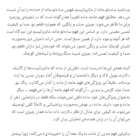
برداشتِ ساده‌لوحانه از ماتریالیسم، فهمی ساده‌لوحانه از «ماده» را به آن نسبت
می‌دهد. مطابق فهم عامه، ماده تقریباً همان‌گونه است که در تجربه‌ی روزمره
برای ما ظاهر می‌شود: چیزی صلب و رنگین که همواره طعم، بو، صدا و کیفیت
لمسی معینی دارد. بر اساس این فهم ساده‌لوحانه، ماتریالیسم این دیدگاه است
که هر آنچه وجود دارد از همین سنخ است. حتی ذرات نامرئی نیز به‌صورت
اشیای کوچکِ صلب و رنگی تصور می‌شوند که خودشان نیز دارای طعم، بو،
صدا و کیفیت لمسی‌اند؛ چیزی شبیه سنگ‌ریزه‌ها یا تیله‌های کوچک.
البته همه‌ی این‌ها نادرست است. تلقی‌ای از ماده که ماتریالیست‌ها از گالیله،
دکارت، بویل، لاک و دیگر دانشمندان و فیلسوفان آغاز دوران مدرن به ارث
برده‌اند، دقیقاً این ویژگی‌های فهم عامه از ماده را کنار می‌گذارد. رنگ، بو،
صدا، مزه، گرمی و سردی ــ آن‌گونه که فهم عامه آن‌ها را می‌فهمد ــ دیگر
به‌عنوان ویژگی‌های خود ماده تلقی نمی‌شوند، بلکه فقط در بازنمایی ذهن از
ماده وجود دارند. ماده در عوض به‌صورت ریاضیاتی و کاملاً کمّی توصیف
می‌شود، نه کیفی. برای مثال، از نظر دکارت، ذات ماده همان چیزی است که
می‌توان آن را در زبان هندسه‌ی تحلیلی بیان کرد.
بنابراین فهم مدرن از ماده، به یک معنا آن را «غیرمادی» می‌کند؛ زیرا بیشتر