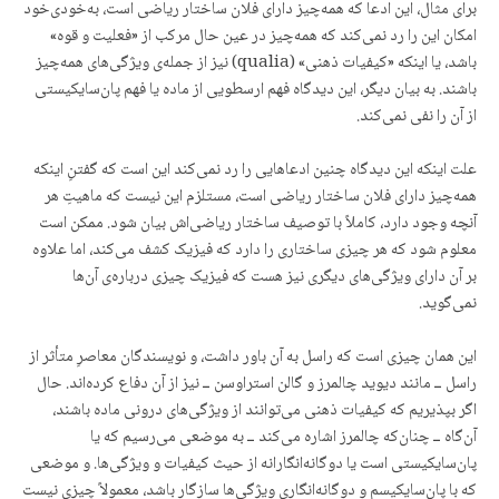
برای مثال، این ادعا که همه‌چیز دارای فلان ساختار ریاضی است، به‌خودی‌خود
امکان این را رد نمی‌کند که همه‌چیز در عین حال مرکب از «فعلیت و قوه»
باشد، یا اینکه «کیفیات ذهنی» (qualia) نیز از جمله‌ی ویژگی‌های همه‌چیز
باشند. به بیان دیگر، این دیدگاه فهم ارسطویی از ماده یا فهم پان‌سایکیستی
از آن را نفی نمی‌کند.
علت اینکه این دیدگاه چنین ادعاهایی را رد نمی‌کند این است که گفتنِ اینکه
همه‌چیز دارای فلان ساختار ریاضی است، مستلزم این نیست که ماهیتِ هر
آنچه وجود دارد، کاملاً با توصیف ساختار ریاضی‌اش بیان شود. ممکن است
معلوم شود که هر چیزی ساختاری را دارد که فیزیک کشف می‌کند، اما علاوه
بر آن دارای ویژگی‌های دیگری نیز هست که فیزیک چیزی درباره‌ی آن‌ها
نمی‌گوید.
این همان چیزی است که راسل به آن باور داشت، و نویسندگان معاصرِ متأثر از
راسل ــ مانند دیوید چالمرز و گالن استراوسن ــ نیز از آن دفاع کرده‌اند. حال
اگر بپذیریم که کیفیات ذهنی می‌توانند از ویژگی‌های درونی ماده باشند،
آن‌گاه ــ چنان‌که چالمرز اشاره می‌کند ــ به موضعی می‌رسیم که یا
پان‌سایکیستی است یا دوگانه‌انگارانه از حیث کیفیات و ویژگی‌ها. و موضعی
که با پان‌سایکیسم و دوگانه‌انگاریِ ویژگی‌ها سازگار باشد، معمولاً چیزی نیست