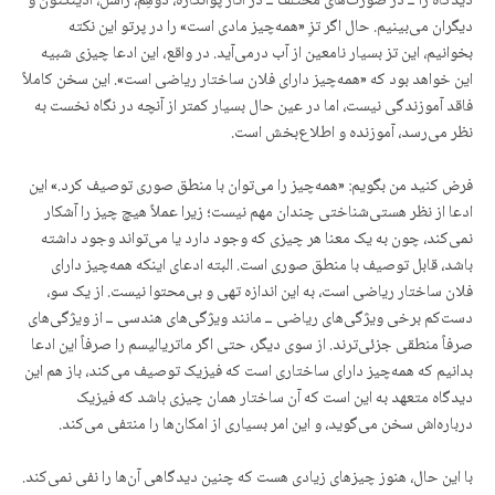
دیدگاه را ــ در صورت‌های مختلف ــ در آثار پوانکاره، دوهِم، راسل، ادینگتون و
دیگران می‌بینیم. حال اگر تزِ «همه‌چیز مادی است» را در پرتو این نکته
بخوانیم، این تز بسیار نامعین از آب درمی‌آید. در واقع، این ادعا چیزی شبیه
این خواهد بود که «همه‌چیز دارای فلان ساختار ریاضی است». این سخن کاملاً
فاقد آموزندگی نیست، اما در عین حال بسیار کمتر از آنچه در نگاه نخست به
نظر می‌رسد، آموزنده و اطلاع‌بخش است.
فرض کنید من بگویم: «همه‌چیز را می‌توان با منطق صوری توصیف کرد.» این
ادعا از نظر هستی‌شناختی چندان مهم نیست؛ زیرا عملاً هیچ چیز را آشکار
نمی‌کند، چون به یک معنا هر چیزی که وجود دارد یا می‌تواند وجود داشته
باشد، قابل توصیف با منطق صوری است. البته ادعای اینکه همه‌چیز دارای
فلان ساختار ریاضی است، به این اندازه تهی و بی‌محتوا نیست. از یک سو،
دست‌کم برخی ویژگی‌های ریاضی ــ مانند ویژگی‌های هندسی ــ از ویژگی‌های
صرفاً منطقی جزئی‌‌ترند. از سوی دیگر، حتی اگر ماتریالیسم را صرفاً این ادعا
بدانیم که همه‌چیز دارای ساختاری است که فیزیک توصیف می‌کند، باز هم این
دیدگاه متعهد به این است که آن ساختار همان چیزی باشد که فیزیک
درباره‌اش سخن می‌گوید، و این امر بسیاری از امکان‌ها را منتفی می‌کند.
با این حال، هنوز چیزهای زیادی هست که چنین دیدگاهی آن‌ها را نفی نمی‌کند.