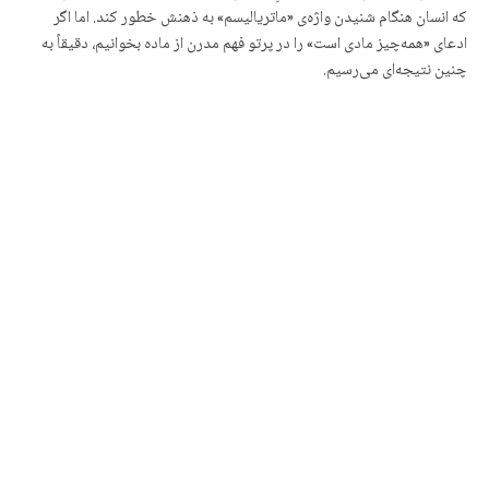
که انسان هنگام شنیدن واژه‌ی «ماتریالیسم» به ذهنش خطور کند. اما اگر
ادعای «همه‌چیز مادی است» را در پرتو فهم مدرن از ماده بخوانیم، دقیقاً به
چنین نتیجه‌ای می‌رسیم.
دیدگاه راسلی را گاهی «واقع‌گرایی ساختاری معرفت‌شناختی» می‌نامند. این
دیدگاه می‌گوید توصیفی که فیزیک ریاضی از جهان ارائه می‌دهد، تا آنجا که
پیش می‌رود درست است (و از این رو نوعی واقع‌گرایی است)، اما تمام
حقیقت نیست. فیزیک فقط می‌تواند ساختار ریاضی ماده را بشناسد (و از این
رو «معرفت‌شناختی» نامیده می‌شود)، اما ماده چیزی بیش از آن نیز هست. با
این حال، می‌توان استدلال کرد که اصلاً چیزی فراتر از آن وجود ندارد. این
موضع را «واقع‌گرایی ساختاری هستی‌شناختی» می‌نامند. مطابق این دیدگاه،
هم توصیف ریاضی‌ای که فیزیک ارائه می‌دهد درست است (پس این نیز نوعی
واقع‌گرایی است)، و هم این توصیف تمام حقیقت را دربر می‌گیرد. ماده با
همان ساختار ریاضی‌اش یکی است؛ و فراتر از آن، هیچ واقعیت دیگری برای
ماده وجود ندارد.
نوعی از این دیدگاه توسط فیلسوفانی چون جیمز لیدیمن و دان راس در
کتاب Every Thing Must Go: Metaphysics Naturalized، و نیز