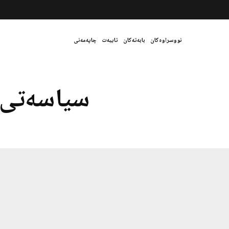
نووسراوەکان
بابەتەکان
تایبەت
چاپەمەنی
سیاسەتی د