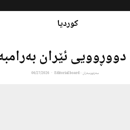
کوردیا
ووڕوویی ئێران بەرامبەر
سەرنووسەران - Editorial board
·
06/27/2026