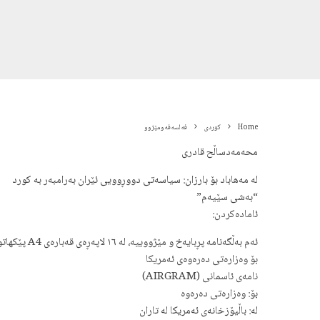
Home
کوردی
فه‌لسه‌فەومێژوو
محەمەدساڵح قادری
له مەهاباد بۆ بارزان: سیاسەتی دووڕوویی ئێران بەرامبەر بە کورد
“بەشی سێیەم”
ئامادەکردن:
ئەم بەڵگەنامە پڕبایەخ و مێژووییە، لە ١٦ لاپەڕەی قەبارەی A4 پێکهاتووە و لە سێ بەشدا بڵاو دەکرێتەوە.
بۆ وەزارەتی دەرەوەی ئەمریکا
نامەی ئاسمانی (AIRGRAM)
بۆ: وەزارەتی دەرەوە
لە: باڵیۆزخانەی ئەمریکا لە تاران