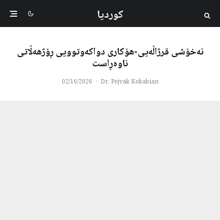
کوردیا
نەخۆشی قرژاڵەیی-هۆکاری دواکەوتوویی ڕۆژهەڵاتی
ناوەڕاست
02/16/2026
·
Dr. Pejvak Kokabian