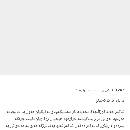
Home
کوردی
سیاسەت وکومەڵگا
د. پژواک کوکەبیان
ئەگەر چەند قرژاڵەیەک بخەیتە ناو سەتڵێکەوە و یەکێکیان هەوڵ بدات بچێتە
دەرەوە، ئەوانی تر ڕایدەکێشنە خوارەوە. هیچیان ڕزگاریان نابێت چونکە
بەردەوام ڕێگری لە یەکتر دەکەن. ئەگەر تەنها یەک قرژاڵە هەبوایە، دەیتوانی بە