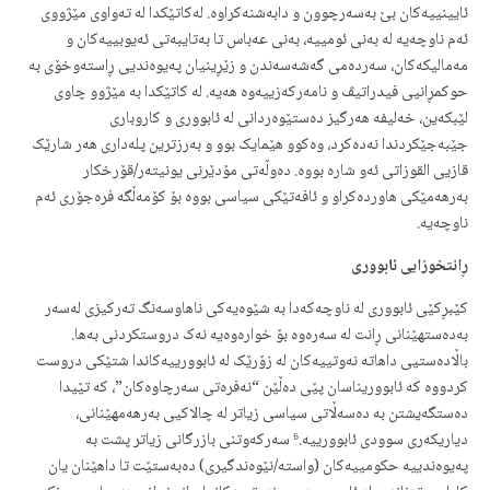
ئایینییەکان بێ بەسەرچوون و دابەشنەکراوە. لەکاتێکدا لە تەواوی مێژووی
ئەم ناوچەیە لە بەنی ئومییە، بەنی عەباس تا بەتایبەتی ئەیوبییەکان و
مەمالیکەکان، سەردەمی گەشەسەندن و زێڕینیان پەیوەندیی ڕاستەوخۆی بە
حوکمڕانیی فیدراتیڤ و نامەرکەزییەوە هەیە. لە کاتێکدا به مێژوو چاوی
لێبکەین، خەلیفە هەرگیز دەستێوەردانی لە ئابووری و کاروباری
جێبەجێکردندا نەدەکرد، وەکوو هێمایک بوو و بەرزترین پلەداری هەر شارێک
قازیی القوزاتی ئەو شارە بووە. دەوڵەتی مۆدێرنی یونیتەر/قۆرخکار
بەرهەمێکی هاوردەکراو و ئافەتێکی سیاسی بووە بۆ کۆمەڵگە فرەجۆری ئەم
ناوچەیە.
ڕانتخوزایی ئابووری
کێبڕکێی ئابووری لە ناوچەکەدا بە شێوەیەکی ناهاوسەنگ تەرکیزی لەسەر
بەدەستهێنانی ڕانت لە سەرەوە بۆ خوارەوەیە نەک دروستکردنی بەها.
باڵادەستیی داهاتە نەوتییەکان لە زۆرێک لە ئابوورییەکاندا شتێکی دروست
کردووە کە ئابووریناسان پێی دەڵێن “نەفرەتی سەرچاوەکان”، کە تێیدا
دەستگەیشتن بە دەسەڵاتی سیاسی زیاتر لە چالاکیی بەرھەمھێنانی،
دیاریکەری سوودی ئابوورییە.⁶ سەرکەوتنی بازرگانی زیاتر پشت بە
پەیوەندییە حکومییەکان (واستە/نێوەندگیری) دەبەستێت تا داهێنان یان