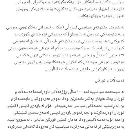
سیاسی لەگەڵ ناسنامەکانی تردا یەکدەگرێتەوە، و حوکمڕانی لە جیاتی
دانوستان لەنێوان بەرژەوەندییەکان، دەگۆڕێت بۆ ململانێیەکی وجودی
لەنێوان نەتەوە و پێکهاتەکاندا.
لە بنەڕەتدا پێکهاتەی سیاسیی فیدراڵی (جگە لە ئیماراتی یەکگرتووی عەرەبی
و بە شێوەیەکی نیوەچڵ لە پاکستان) کە دەیتوانی قۆرخکاری بگۆڕێت بۆ
کێبڕکێی تەندروست، بوونی نییە. پێکهاتەی فیدراڵی لە عێراق لە هەرێمی
کوردستان تا ڕادەیەک سەرکەوتوو بووە بەڵام لە عێراقی شیعە بەهۆی بوونی
١٢٧ حزبی گەندەڵ و یاخیی شیعە و دەستێوەردانەکانی ئێران شکستی
هێناوە، و عێراقی سوننەش کە لەلایەن شیعەکانەوە و بە بیانووی بەعسی
بوون و هاوکاریکردنی داعش لە دەسەڵات داماڵراون.
دەسەڵات و قورئان
لە سیستەمە سیاسییە ئەم ١٠٠ ساڵی ڕۆژهەڵاتی ناوەڕاستدا دەسەڵات و
قورئان وەک هاوتای یەکتر دادەنرێن، وەک ئەوەی هەردووکیان دابەشنەکراو
بن، لە ڕاستیدا دەسەڵاتی سیاسی شەرعییەتی خۆی لە باوەڕی ئایینی (کتێبی
قورئان) وەردەگرێت و لەبەرئەوەی باوەڕی ئایینی لەسەر بنەمای کتێبێکی
واحدە، بۆیە دەسەڵاتیش وەک هەمان کتێبی قورئان شایانی دابەشبوون نییە.
بە دەربڕینێکی تر تەمەنی سەرکردە سیاسییەکان هەروەک تەمەنی سەرکردە