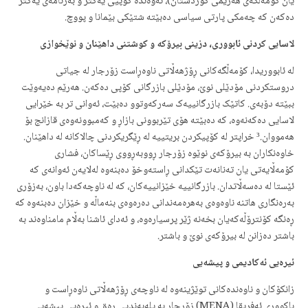
یان کۆمەڵگەی هەرێمی کوردستان)، ئەوەندە کۆپیی یەکتر و بەرنامەی یەکتر
دەکەن کە چەمکی پارتی سیاسی دەبێتە شتێکی بێمانا و پووچ.
لاسایی کردنی ئابووری، دزینی بیرۆکە و کوشتنی داهێنان و نوێخوازی
لە ئابووریدا، کۆمەڵگەکانی ڕۆژهەڵاتی ناوەڕاست زۆرجار لە جیاتی
دروستکردنی مۆدێلی نوێ، مۆدێلی بازرگانی کۆپی دەکەن. هەرێم دەیەوێت
ببێتە دۆبەی. کاتێک بازرگانییەک سەرکەوتوو دەبێت، ئەوانی تر بە خێرایی
لاسایی دەکەنەوە، کە دەبێتە هۆی تێربوونی بازاڕ و کەمبوونەوەی قازانج بۆ
هەمووان.³ خراپتر لە کۆپیکردن بریتییە لە ڕێگریکردنی چالاکانە لە داهێنان.
خاوەنکاران بە بیرۆکەی نوێوە زۆرجار ڕووبەڕووی ڕێساکان، فشاری
کۆمەڵایەتی یان تەنانەت تێکدانی ڕاستەوخۆ دەبنەوە لەلایەن ئەوانەی کە
ئێستا لە دەسەڵاتدان. بازرگانییە خێزانییەکان، کە لە ناوچەکەدا باون، بەزۆری
بەرەنگاری هاتنە ناوەوەی بەهرەمەندانی دەرەوەی بنەماڵە و خێزان دەبنەوە کە
ڕەنگە کۆنترۆڵەکەیان بخەنە ژێر پرسیارەوە، و ئەدای ئاشنا بەڵام مامناوەند بە
باشتر دەزانن لە بیرۆکەی نوێ و باشتر.
ئیرەیی ئەکادیمی و پیشەیی
زانکۆکان و ناوەندەکانی توێژینەوە لە ناوچەی ڕۆژهەڵاتی ناوەڕاست و
باکووری ئەفریقا (MENA) زۆرجار بە پلەبەندیی ڕەق و ئیرەیی پیشەیی