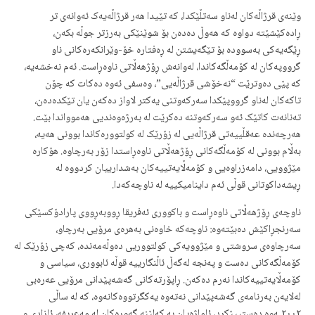
وێنەی قرژاڵەکان لەناو سەتڵێکدا، کە تێیدا هەر قرژاڵەیەک ئەوانەی تر
ڕادەکێشێتە دواوە کە هەوڵ دەدەن بۆ شوێنێکی بەرزتر جوڵە بکەن،
ڕێگەیەکی بەسوودە بۆ تێگەیشتن لە ڕەفتارە خۆ-وێرانکەرەکانی ناو
گرووپەکان لە کۆمەڵگەکاندا، لەوانەش ڕۆژهەڵاتی ناوەڕاست. ئەم نەخشەیە،
کە پێی دەوترێت “نەخۆشی قرژاڵەیی”، وەسفی ئەوە دەکات کە چۆن
تاکەکان لەناو گرووپێکدا سەرکەوتنی یەکتر لاواز دەکەن یان تێکدەدەن،
تەنانەت کاتێک ئەو سەرکەوتنە دەکرێت لە بەرژەوەندیی هەموواندا بێت.
هەرچەندە عەقڵییەتی قرژاڵەیی لە زۆرێک لە کولتوورەکاندا بوونی هەیە،
بەڵام بوونی لە کۆمەڵگەکانی ڕۆژهەڵاتی ناوەڕاستدا زۆر بەرچاوە. هۆکارە
مێژوویی، دامەزراوەیی و کۆمەڵایەتییەکان بەشدارییان کردووە لە
ڕیشەداکوتانی قوڵی ئەم داینامیکییە لە ناوچەکەدا.
ناوچەی ڕۆژهەڵاتی ناوەڕاست و باکووری ئەفریقا ڕووبەڕووی پارادۆکسێکی
سەرنجڕاکێش دەبێتەوە: ناوچەکە خاوەنی بەهرەی مرۆیی بەرچاو،
سەرچاوەی سروشتی و مێژوویەکی کولتووریی دەوڵەمەندە، کەچی زۆرێک لە
کۆمەڵگەکانی دەست و پەنجە لەگەڵ ئاڵنگارییە قوڵە ئابووری، سیاسی و
کۆمەڵایەتییەکاندا نەرم دەکەن. ڕاپۆرتەکانی گەشەپێدانی مرۆیی عەرەبی
لەلایەن بەرنامەی گەشەپێدانی نەتەوە یەکگرتووەکانەوە، کە لە ساڵی
٢٠٠٢ـەوە دەستیپێکرد، ئاماژەیان بە کەلێنە گەورەکان لە مەعریفە، ئازادی و