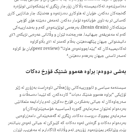
دەناسرێنەوە. ئەکادیمیستە باڵاکان زۆرجار ڕێگری لە پێشکەوتنی توێژەرە
گەنجەکان دەکەن، خۆیان لە هاوکاری دەدزنەوە و هەندێک جار شانازیی کاری
کەسانی تر بە ناوی خۆیانەوە تۆمار دەکەن. ئەمەش دەبێتە هۆی کۆچی
مێشکەکان (brain drain)، بەرهەمی توێژینەوەی کەم و بەشدارییەکی
کەم لە مەعریفەی جیهانیدا. هەرچەندە ئێران و وڵاتانی عەرەبی نزیکەی ٦٪ی
دانیشتوانی جیهان پێکھدەهێنن، بەڵام کەمتر لە ١٪ی بڵاوکراوە
ئەکادیمییەکان کە “پێداچوونەوەی هاوتا” (peer review)یان بۆ کراوە
لەسەر ئاستی جیهان بەرهەم دەهێنن.⁴
بەشی دووەم: براوە هەموو شتێک قۆرخ دەکات
سیستەمە سیاسی و ئابوورییەکانی ڕۆژهەڵاتی ناوەڕاست بەزۆری لە ژێر
لۆژیکی “براوە هەموو شتێک دەبات” کاردەکەن، کە تێیدا دەسەڵات و
سەرچاوەکان لە جیاتی بەشکردن، قۆرخ دەکرێن. ئەم پارادایمە ململانێی
بەردەوام لەنێوان سەرمایەی گەورە (سیاسییه خۆسەپێنراوەکان) و
سەرمایەی بچووک دروست دەکات، ڕێگری لە گەشەپێدانی دامەزراوەیی
بەردەوام دەکات و گرەنتی ئەوە دەکات کە کێبڕکێ لە جیاتی ئەوەی بنیاتنەر
بێت، وێرانکەر بمێنێتەوە. زۆربەی ئەم وڵاتانە (ئاگادارم لە مەغریب، ئێران،