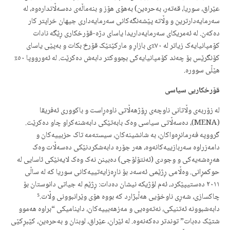
عێراق، سوریا، قەتەر، بەحرەین) بەهۆی هۆز و بنەماڵەی دەسەڵاتدارەوە، لە
سەرمایەدارترین و وڵاتە پێشەنگەکانی سەرمایەداری جیهان خراپتر کار
دەکەن. لە ئەمریکای سەرمایەداریدا یاسای دژە-قۆرخکاری ڕێگە نادات
کۆمپانیایەک زیاتر لە ٧٠٪ی بازاڕ و مارکێتێک قۆرخ بکات و بەپێی یاسای
کۆنگرێس بۆ چەند کۆمپانیایەکی بچووکتر دابەش دەکرێت. لە ئەورووپا ٥٠٪
هێڵی سوورە.
قۆرخکاریی سیاسی
لە زۆربەی وڵاتانی ناوچەی ڕۆژهەڵاتی ناوەڕاست و باکووری ئەفریقا
(MENA)، دەسەڵاتی سیاسی وەک بابەتێکی دابەشنەکراو چاو دەکرێت.
گرووپە فەرمانڕەواکان، بە شانشینەکان، سیستەمە تاک حزبییەکان و
دامەزراوە سەربازییەکانەوە، هەر جۆرە دابەشکردنێکی دەسەڵات وەک
هەڕەشەیەکی و وجودی (ئەنتۆلۆجی) دەبینن نەک وەک لایەنێکی ئاسایی له
حوکمڕانی. وەڵامی ڕژێمی ئەسەد بۆ ناڕەزایەتییەکانی سوریا کە لە ساڵی
٢٠١١ دەستیپێکرد، ئەم لۆژیکە نیشان دەدات: ڕژێم لە جیاتی دانوستان بۆ
چاکسازی، شەڕی ناوخۆیی هەڵبژارد کە بووە هۆی وێرانبوونی وڵات.⁵
دابەشبوونە ئەتنیکی، نەتەوەیی و مەزهەبییەکان، داینامیکی “براوە هەموو
شتێک دەبات” توندتر دەکەنەوە. لە ئێران، عێراق، لوبنان و بەحرەین، کێبڕکێی