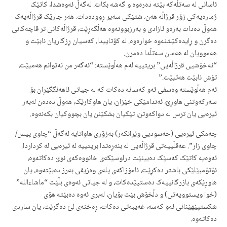
ئاسانی لە سەتڵەکە بێتە دەرەوە و گەشە بکات. لەگەڵ ئەوەشدا، کاتێک
ژمارەیەکی زۆر قرژاڵە هەن، شتێکی سەیر ڕوودەدات. هەر جارێک قرژاڵەیەک
هەوڵ دەدات بەرەو ئازادی و بەرزبوونەوە هەڵگەڕێت، قرژاڵەکانی تر قاچەکانی
دەگرن و ڕایدەکێشنەوە خوارەوە. لە کۆتاییدا، کەسیان ڕزگاریان نابێت و
هەموویان لە هەمان سەتڵدا دەمرن.
“نەخۆشیی قرژاڵەیی” بریتییە لەم هەڵوێستە: “ئەگەر من نەتوانم هەمبێت،
تۆش نابێت هەتبێت.”
ئەم هەڵوێستە وەسفی ئەو کەسانە دەکات کە لە جیاتی ئاهەنگگێڕان بۆ
سەرکەوتنی هاوڕێ، ئەندامێکی خێزان، یان هاوکارێک، هەوڵ دەدەن لەبەر
ئیرەیی یان ترس لە دواکەوتن، تێکیان بشکێنن یان بچووکیان بکەنەوە.
چەمکی ئیرەیی (حەسودیی وێرانکەر) بەزۆری هاواتایە لەگەڵ “چاوی پیس/
چاوی زار”. عەقڵییەتی قرژاڵەیی لە بنەڕەتدا بریتییە لە ئیرەیی لە کرداردا.
ئەوەیە کاتێک کەسێک دەبینێت دراوسێکەی خانووەکەی نوێ دەکاتەوە،
ئۆتۆمبێلێکی باشتر دەکڕێت، ئامۆزاکەی پلەی وەزیفی بەرز دەبێتەوە، یان
هاوڕێکەی بازرگانییەک دەستپێدەکات، و لە جیاتی ئەوەی بڵێت “ماشاءالله”
(خوا ویستوویەتی) و دڵخۆش بێت بۆیان، لەبری ئەوە دەبێتە هۆی
شکستپێهێنانی ئەو کەسە، غەیبەتی دەکات، ڕەخنەی لێ دەگرێت، یان ساردی
دەکاتەوە.