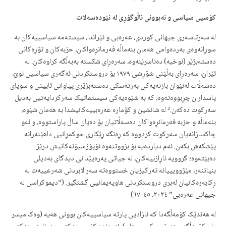
کۆسپی سیاسی و نەبوونی ئاڵوگۆڕی له نێودەسەلات
لە سەرتاسەری جیهانی کوردی، عەرەبی و ئێراندا، سیستەمە سیاسییەکان بە
سوڕانەوەی بەردەوامی هەمان بنەماڵە فەرمانڕەواکان، حزبەکان و تۆڕەکانی
دەستەبژێر (نوخبە) دەناسرێنەوە، سەرەڕای شکستە بەبەڵگە کراوەکان. لە
ئێران، سەرەڕای بەڵێنی شۆڕشی ١٩٧٩ بۆ دروستکردنی ئەگەری سیاسیی نوێ،
دەسەڵات لەنێوان بازنەیەکی بەرتەسکی دەستەبژێری پیاوانی ئایینی و سوپای
پاسداران چڕبووەتەوە، کە بە شێوەیەکی سیستماتیک سەرکردایەتیی بەدیل
سەرکوت دەکەن.² لە شانشین و کۆمارە عەرەبییەکانیشدا بە هەمان شێوە،
بنەماڵە و حزبە فەرمانڕەواکان دەسەڵاتیان بۆ دەیان ساڵ پاراستووە، و ئەو
چاکسازانەیان سەرکوت کردووە کە ڕەنگە ڕێکاری حوکمڕانیی داهێنەرانە
پێشکەش بکەن. ئەم دیاردەیە بۆ بزووتنەوە ئۆپۆزسیۆنەکانیش درێژ
دەبێتەوە؛ گرووپە ناڕازییەکان، لە جیاتی پەرەپێدانی دیدگای بەدیلی
بنیاتنەر، مێژوویییانە تەرکیزیان خستووەتە سەر لابردنی شەرعییەت لە
ڕکابەرەکانیان لەبری دروستکردنی هاوپەیمانیی گشتگیر. (“دیموکراسی لە
جیهانی عەرەبی” ٢٠٢٤، ٤٥-٦٧)
لە هەندێک کۆمەڵگەدا کە ئازادیی پارتە سیاسییەکان بوونی هەیە (وەک میسر