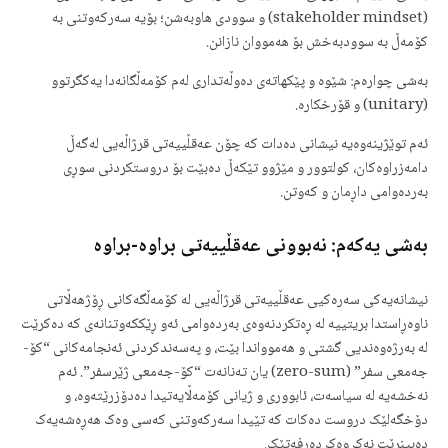
(stakeholder mindset) و سوودی هاوبەشن؛ بۆیە سەرکەوتنی بە
کۆمەڵ بە سوودبەخش بۆ هەمووان نازانن.
بەشی چوارەم: شێوە و پێکهاتەی دەوڵەتداری لەم کۆمەڵگانەدا یەکگرتوو
(unitary) و قۆرخکارە.
ئەم توێژینەوەیە نیشانی دەدات کە چۆن عەقڵییەتی قرژاڵەیی لەگەڵ
دامەزراوەکان، کولتوور و مێژوو تێکەڵ دەبێت بۆ دروستکردنی سوڕی
بەردەوامی داڕمان و کەوتن.
بەشی یەکەم: نەبوونی عەقڵییەتی براوە-براوە
نیشانەیەکی سەرەکیی عەقڵییەتی قرژاڵەیی لە کۆمەڵگەکانی ڕۆژهەڵاتی
ناوەڕاستدا بریتییە لە ڕەتکردنەوەی بەردەوامی ئەو ڕێککەوتنانەی کە دەکرێت
لە بەرژەوەندیی گشتی و هەموواندا بێت، و پەسەندکردنی ئەنجامەکانی “کۆ-
جەمعی سفر” (zero-sum) یان تەنانەت “کۆ-جەمعی ژێرسفر”. ئەم
نەخشەیە لە سیاسەت، ئابووری و ژیانی کۆمەڵایەتیدا دەدۆزرێتەوە، و
دۆخگەلێک دروست دەکات کە تێیدا سەرکەوتنی کەسی وەک هەڕەشەیەک
دەبینرێت نەک وەک دەرفەتێک.