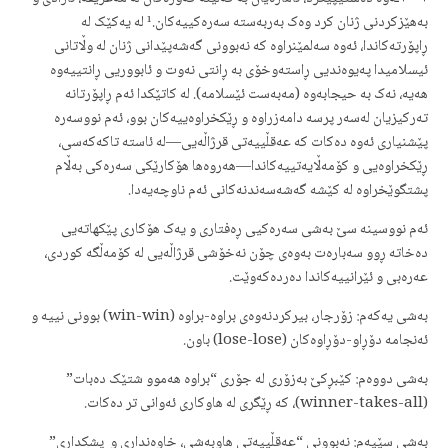
بەهێزکردنی ژنان کرد وەک بەربەستە سەرەکییەکان.¹ لە یەکێک لە
ڕاپۆرتەکاندا، ئەوە سەلمێنراوە کە نەبوونی گەشەپێدانی ژنان لە وڵاتانی
ئیسلامیدا پەیوەندیی ڕاستەوخۆی بە ڕانتی نەوت و ئابووریی ڕانتییەوە
هەیە، نەک بە حیجابەوە (مەبەست ئێسلامه). لە کاتێکدا ئەم ڕاپۆرتانە
تەرکیزیان لەسەر پرسە دامەزراوە و ڕێکخراوەییەکان بوو، ئەم نووسەرە
پێشنیاری ئەوە دەکات کە عەقڵییەتی قرژاڵەیی—لە ئاستە تاکەکەسی،
ڕێکخراوەیی و کۆمەڵایەتییەکاندا—هەروەها هۆکارێکی سەرەکی بەڵام
پشتگوێخراوە لە کێشە گەشەسەندنەکانی ئەم ناوچەیەدا.
ئەم نووسینە سێ بەشی سەرەکیی ڕەفتاری و یەک هۆکاری پێکهاتەیی
دەخاتە ڕوو سەبارەت بەوەی چۆن نەخۆشی قرژاڵەیی لە کۆمەڵگە کوردی،
عەرەبی و ئێرانییەکاندا دەردەکەوێت.
بەشی یەکەم: زۆرجار، بیرکردنەوەی براوە-براوە (win-win) بوونی نییە و
ئەنجامە دۆڕاو-دۆڕاوەکان (lose-lose) باون.
بەشی دووەم: کێبڕکێ بەزۆری لە جۆری “براوە هەموو شتێک دەبات”
(winner-takes-all)، کە ڕێگری لە هاوکاری ئەوانی تر دەکات.
بەشی سێیەم: نەبوونی “عەقڵییەتی هاوبەشی، خاوەنداری و پشکداری”