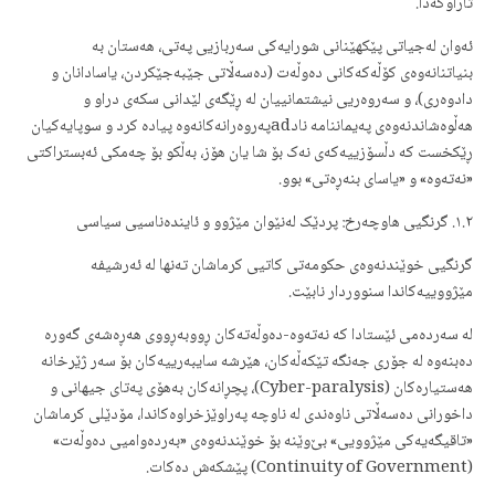
تاراوگەدا.
ئەوان لەجیاتی پێکهێنانی شورایەکی سەربازیی پەتی، هەستان بە
بنیاتنانەوەی کۆڵەکەکانی دەوڵەت (دەسەڵاتی جێبەجێکردن، یاسادانان و
دادوەری)، و سەروەریی نیشتمانییان لە ڕێگەی لێدانی سکەی دراو و
هەڵوەشاندنەوەی پەیماننامە نادadپەروەرانەکانەوە پیادە کرد و سوپایەکیان
ڕێکخست کە دڵسۆزییەکەی نەک بۆ شا یان هۆز، بەڵکو بۆ چەمکی ئەبستراکتی
«نەتەوە» و «یاسای بنەڕەتی» بوو.
١.٢. گرنگیی هاوچەرخ: پردێک لەنێوان مێژوو و ئایندەناسیی سیاسی
گرنگیی خوێندنەوەی حکومەتی کاتیی کرماشان تەنها لە ئەرشیفە
مێژووییەکاندا سنووردار نابێت.
لە سەردەمی ئێستادا کە نەتەوە-دەوڵەتەکان ڕووبەڕووی هەڕەشەی گەورە
دەبنەوە لە جۆری جەنگە تێکەڵەکان، هێرشە سایبەرییەکان بۆ سەر ژێرخانە
هەستیارەکان (Cyber-paralysis)، پچڕانەکان بەهۆی پەتای جیهانی و
داخورانی دەسەڵاتی ناوەندی لە ناوچە پەراوێزخراوەکاندا، مۆدێلی کرماشان
«تاقیگەیەکی مێژوویی» بێ‌وێنە بۆ خوێندنەوەی «بەردەوامیی دەوڵەت»
(Continuity of Government) پێشکەش دەکات.