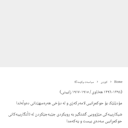
Home
کوردی
سیاسەت وکومەڵگا
(١٢٩٤-١٢٩٦ هەتاوی / ١٩١٥-١٩١٧ زایینی)
مۆدێلێک بۆ حوکمڕانیی لامەرکەزی و لە دۆخی هەرەسھێنانی دەوڵەتدا
شیکارییەکی مێژوویی گشتگیر بە رویکردی جێبەجێکردن لە ئاڵنگارییەکانی
حوکمڕانیی سەدەی بیست و یەکەمدا