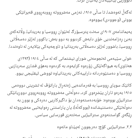
ئابووریی بیانییەکان یەکیان گرت.
لەگەڵ ئەوەشدا، تا ساڵی ١٩١٥، نەزمی مەشرووتە ڕووبەڕووی قەیرانێکی
بوونی (وجوودی) ببووەوە.
پەیماننامەی ١٩٠٧ی سەنت پترسبۆرگ لەنێوان ڕووسیا و بەریتانیا، وڵاتەکەی
بەبێ ڕەزامەندیی خۆی دابەش کردبوو بە دوو بەش: باکوور لەژێر دەسەڵاتی
ڕووسیا، باشوور لەژێر دەسەڵاتی بەریتانیا و ناوچەیەکی بێلایەن لە ناوەنددا.
خولی سێیەمی ئەنجومەنی شورای نیشتمانی کە لە ساڵی ١٩١٤ (١٢٩٣ی
هەتاوی) بە هیواگەلێکی زۆرەوە کرایەوە، بە کردەوە بەهۆی فشاری سەربازیی
ڕووسیا و دەستێوەردانە داراییەکانی بەریتانیاوە تووشی ئیفلیجی ببوو.
کاتێک سوپای ڕووسیا بە فەرماندەیی ژەنەڕال باراتۆڤ لە تشرینی دووەمی
١٩١٥ بەرەو تاران پێشڕەوی کرد، دەوڵەتی مەشرووتە ڕووبەڕووی دووڕیانێکی
ستراتیژی بووەوە: خۆبەدەستەوەدان بۆ داگیرکاریی دەرەکی و بوون بە
دەوڵەتێکی دەستنیشاندە (بووکەڵە)، یان پاراستنی ڕەوایەتیی مەشرووتە لە
ڕێگەی گواستنەوەی ستراتیژیی سەنتەری قورسایی سیاسی.
٢.٢. ستراتیژیی کۆچ: دەرچوون لەپێناو مانەوە