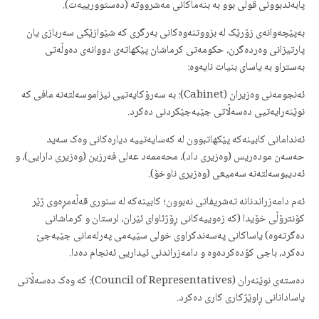
پابەندبوونی قوڵی بوو بە بنەماکانی مەشرووتە (دەستوورییەت).
بەپێچەوانەی زۆرێک لە بزووتنەوەکانی بەرگری کە شێوازێکی سەربازی یان
پارتیزانی وەردەگرن، حکومەتی کرماشان پێکهاتەی دووانەی دەوڵەتی
بەستراو بە یاسای بنیات نایەوە:
ئەنجومەنی وەزیران (Cabinet): بە سەرۆکایەتیی نیزاموسەلتەنە مافی کە
نوێنەرایەتیی دەسەڵاتی جێبەجێکردنی دەکرد.
ئەندامانی کابینەکە پێکهاتبوون لە کەسایەتییە دیارەکانی وەک سەید
حەسەن مودەریس (وەزیری داد)، محەممەد عەلی فەرزین (وەزیری دارایی)، و
ئەدیبوسەلتەنە سەمیعی (وەزیری ناوخۆ).
ئەم دامەزراندنانە تەشریفاتی نەبوون؛ کابینەکە لە سنوری قەڵەمڕەوی ژێر
کۆنترۆڵی خۆیدا (کە زەوییەکانی ڕۆژئاوای ئێران، لرستان و کرماشانی
دەگرتەوە) یاساکانی پەسەندکراوی خولی سێیەمی پەرلەمانی جێبەجێ
دەکرد، باجی کۆدەکردەوە و دامەزراندنی ئیداریی ئەنجام دەدا.
دەستەی نوێنەران (Council of Representatives): کە وەک دەسەڵاتی
یاسادانانی ڕاوێژکاری کاری دەکرد.