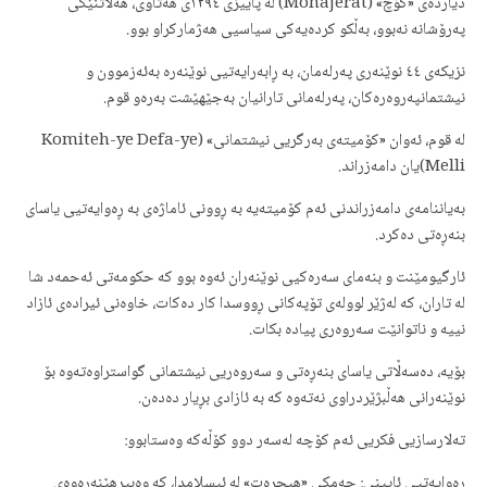
دیاردەی «کۆچ» (Mohajerat) لە پاییزی ١٢٩٤ی هەتاوی، هەڵاتنێکی
پەرۆشانە نەبوو، بەڵکو کردەیەکی سیاسیی هەژمارکراو بوو.
نزیکەی ٤٤ نوێنەری پەرلەمان، بە ڕابەرایەتیی نوێنەرە بەئەزموون و
نیشتمانپەروەرەکان، پەرلەمانی تارانیان بەجێهێشت بەرەو قوم.
لە قوم، ئەوان «کۆمیتەی بەرگریی نیشتمانی» (Komiteh-ye Defa-ye
Melli)یان دامەزراند.
بەیاننامەی دامەزراندنی ئەم کۆمیتەیە بە ڕوونی ئاماژەی بە ڕەوایەتیی یاسای
بنەڕەتی دەکرد.
ئارگیومێنت و بنەمای سەرەکیی نوێنەران ئەوە بوو کە حکومەتی ئەحمەد شا
لە تاران، کە لەژێر لوولەی تۆپەکانی ڕووسدا کار دەکات، خاوەنی ئیرادەی ئازاد
نییە و ناتوانێت سەروەری پیادە بکات.
بۆیە، دەسەڵاتی یاسای بنەڕەتی و سەروەریی نیشتمانی گواستراوەتەوە بۆ
نوێنەرانی هەڵبژێردراوی نەتەوە کە بە ئازادی بڕیار دەدەن.
تەلارسازیی فکریی ئەم کۆچە لەسەر دوو کۆڵەکە وەستابوو:
ڕەوایەتیی ئایینی: چەمکی «هیجرەت» لە ئیسلامدا، کە وەبیرهێنەرەوەی