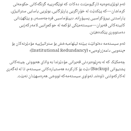
ئەم توێژینەوەیە ئارگیومێنت دەکات کە نوێگەرییە گرنگەکانی حکومەتی
کرماشان—کە پێکدێت لە خۆڕاگریی پارێزگایی، بوێریی یاسایی ستراتیژی،
پاراستنی بیرۆکراسیی پسپۆڕانە، دیپلۆماسیی فرەجەمسەر، و پێکهێنانی
کابینەکانی قەیران—سیستەمێکی تۆکمە لە حوکمڕانیی لامەرکەزیی
دەستووری پێکدەهێنن.
ئەم سیستەمە دەتوانێت ببێتە ئیلهامبەخش بۆ ستراتیژییە مۆدێرنەکان بۆ
«پتەویی دامەزراوەیی» (Institutional Redundancy)؛
چەمکێک کە لە بەڕێوەبردنی قەیرانی مۆدێرندا بە واتای هەبوونی چینەکانی
پشتیوانی (Backup) دێت بۆ کارکردە هەستیارەکانی سیستەم، تا لە ئەگەری
لەکارکەوتنی ناوەند، تەواوی سیستەمەکە تووشی هەرەسهێنان نەبێت.