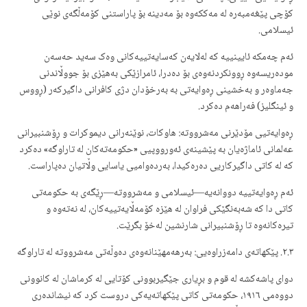
کۆچی پێغەمبەرە لە مەککەوە بۆ مەدینە بۆ پاراستنی کۆمەڵگەی نوێی
ئیسلامی.
ئەم چەمکە ئایینییە کە لەلایەن کەسایەتییەکانی وەک سەید حەسەن
مودەریسەوە ڕوونکردنەوەی بۆ دەدرا، ئامرازێکی بەهێزی بۆ جووڵاندنی
جەماوەر و بەخشینی ڕەوایەتی بە بەرخۆدان دژی کافرانی داگیرکەر (ڕووس
و ئینگلیز) فەراهەم دەکرد.
ڕەوایەتیی مۆدێرنی مەشرووتە: هاوکات، نوێنەرانی دیموکرات و ڕۆشنبیرانی
عەلمانی ئاماژەیان بە پێشینەی ئەورووپیی «حکومەتەکان لە تاراوگە» دەکرد
کە لە کاتی داگیرکاریی دەرەکیدا، بەردەوامیی یاسایی وڵاتیان دەپاراست.
ئەم ڕەوایەتییە دووانەیە—ئیسلامی و مەشرووتە—ڕێگەی بە حکومەتی
کاتی دا کە شەبەنگێکی فراوان لە هێزە کۆمەڵایەتییەکان، لە نەتەوە و
تیرەکانەوە تا ڕۆشنبیرانی شارنشین لەخۆ بگرێت.
٢.٣. پێکهاتەی دامەزراوەیی: بەرهەمهێنانەوەی دەوڵەتی مەشرووتە لە تاراوگە
دوای پاشەکشە لە قوم و بڕیاری جێگیربوونی کۆتایی لە کرماشان لە کانوونی
دووەمی ١٩١٦، حکومەتی کاتی پێکهاتەیەکی دروست کرد کە نیشاندەری