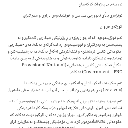
نووسەر: د. پەژواک کۆکەبیان
توێژەری باڵای ئابووریی سیاسی و خوێندنەوەی دراوی و ستراتیژی
کورتەی فراوان
ئەم توێژینەوەیە، کە لە چوارچێوەی ڕاپۆرتێکی شیکاریی گشتگیر و بە
پشتبەستن بە وەرگێڕان و نووسینەوەی ڕەخنەگرانەی بەڵگەنامەی «شیکاریی
حکومەتی کاتیی کرماشان» و تێکەڵکردنی لەگەڵ بەڵگەنامە ئەرشیفییەکان و
توێژینەوە نوێیەکان ئامادە کراوە، بە قوڵی و بە شێوەیەکی فرە-چین مامەڵە
لەگەڵ «حکومەتی کاتیی نیشتمانی» (Provisional National
Government – PNG) دەکات.
ئەم حکومەتە لە کرماشان و لە گەرمەی جەنگی جیهانیی یەکەمدا
(١٩١٥-١٩١٧) بە ڕابەرایەتیی ڕەزاقولی خان (نیزاموسەلتەنە)ی مافی دامەزرا.
ئەم توێژینەوەیە بە تێپەڕین لە ڕویکردە نەریتییەکانی مێژوونووسین کە ئەم
قۆناغە تەنها لەژێر ناونیشانی «کۆچ» (مهاجرت) و وەک کاردانەوەیەکی
ناچاری بەرامبەر بە داگیرکاریی ئێران پۆلێن دەکەن، ئارگیومێنت دەکات کە
حکومەتی خاک/قەڵەمڕەوی کرماشان، مۆدێلێکی پێشەنگ و ئەندازیاری‌کراو