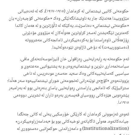
حکومەتی کاتیی نیشتمانی لە کرماشان (١٩١٥-١٩١٧)، کە لە ئەدەبیاتی
مێژووییدا هەندێک جار بە ناونیشانگەلێکی وەک «حکومەتی کۆچبەران» یان
«حکومەتی نیشتمانی» دەناسرێت، یەکێکە لە ئاڵۆزترین و لە هەمان کاتدا
کەمترین تێگەیشتن لەسەر کراوترین هەوڵەکان لە مێژووی مۆدێرنی
ڕۆژهەڵاتی ناوەڕاستدا بۆ بەکردەییکردنی ئامانجەکانی مەشرووتە
(دەستوورییەت) لە دۆخی ئاژاوەی نێودەوڵەتیدا.
ئەم حکومەتە بە ڕابەرایەتیی ڕەزاقولی خان (نیزاموسەلتەنە)ی مافی،
سیاسەتمەداری دێرین و نیشتمانپەروەر، و بە پشتیوانیی مەعنەوی و
سیاسیی کەسایەتییەکانی وەک سەید حەسەن مودەریس، لە ناخی
بزووتنەوەی «کۆچ»ی نوێنەرانی ئەنجومەنی شورای نیشتمانییەوە سەر هەڵدا؛
ستراتیژێک کە ئامانجی پاراستنی ڕەوایەتیی یاسای بنەڕەتی بوو لە بەرامبەر
پێشڕەویی هێزەکانی ڕووسیای قەیسەری بەرەو تاران لە تشرینی دووەمی
١٩١٥دا.
ئەوەی ئەزموونی کرماشان لە کارێکی خۆرسکیی پەتی لە کاتی جەنگدا
جیادەکاتەوە، هەوڵی ئاگایانەی نوخبەکانی بوو بۆ «بەدامەزراوەییکردن»
(Institutionalization) و دامەزراندنی حوکمڕانیی دەستووری لە