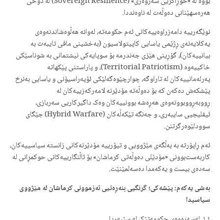
بووە لە «خۆڕاگریی سەروەری» (Sovereign Resilience) لە دۆخی
هەرەسهێنانی دەوڵەت لە ناوەنددا.
نوێگەرییە دامەزراوەییەکانی ئەم حکومەتە، لەوانە هەڵوەشاندنەوەی
یەکلایەنەی ڕژێمی یاسایی کاپیتولاسیون (بەخشینی مافی تایبەت بە
بیانییەکان)، گۆڕینی هێزی جەندرمە بۆ سوپایەکی نیشتمانی بە شوناسێکی
خاکییەوە (Territorial Patriotism)، و پاراستنی پێکهاتە
پەرلەمانییەکان لە تاراوگە، چوارچێوەگەلێکی ئۆپەراسیۆنی و یاسایی بەنرخ
پێشکەش دەکەن کە بۆ دەوڵەتە مۆدێرنە لامەرکەزییەکان لە
ڕووبەڕووبوونەوەی هەڕەشە بوونییەکان وەک داگیرکاریی سەربازی،
ئیفلیجیی سایبەری، و جەنگە تێکەڵەکان (Hybrid Warfare) جێگای
سوودلێوەرگرتنن.
ئەم ڕاپۆرتە بە بەڵگەی مێژوویی و تیۆرییە مۆدێرنەکانی زانستە سیاسییەکان،
کاربەست‌بوونی «مۆدێلی دەوڵەتی کرماشان» بۆ ئاڵنگارییەکانی حوکمڕانی لە
سەدەی بیست و یەکەمدا دەسەلمێنێت.
بەشی یەکەم: پێشەکی؛ گرنگیی بنەڕەتیی ئەزموونی کرماشان لە مێژووی
سیاسیدا
١.١. لەسەرەوەی حکومەتێک لە سێبەردا