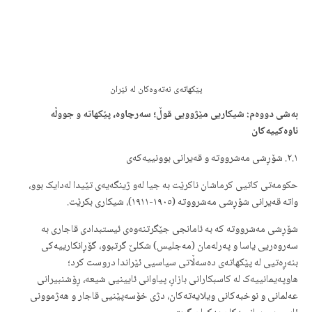
پێکهاتەی نەتەوەکان لە ئێران
بەشی دووەم: شیکاریی مێژوویی قوڵ؛ سەرچاوە، پێکهاتە و جووڵە
ناوەکییەکان
٢.١. شۆڕشی مەشرووتە و قەیرانی بوونییەکەی
حکومەتی کاتیی کرماشان ناکرێت بە جیا لەو ژینگەیەی تێیدا لەدایک بوو،
واتە قەیرانی شۆڕشی مەشرووتە (١٩٠٥-١٩١١)، شیکاری بکرێت.
شۆڕشی مەشرووتە کە بە ئامانجی جێگرتنەوەی ئیستبدادی قاجاری بە
سەروەریی یاسا و پەرلەمان (مەجلیس) شکلێ گرتبوو، گۆڕانکارییەکی
بنەڕەتیی لە پێکهاتەی دەسەڵاتی سیاسیی ئێراندا دروست کرد؛
هاوپەیمانییەک لە کاسبکارانی بازاڕ، پیاوانی ئایینیی شیعە، ڕۆشنبیرانی
عەلمانی و نوخبەکانی ویلایەتەکان، دژی خۆسەپێنیی قاجار و هەژموونی